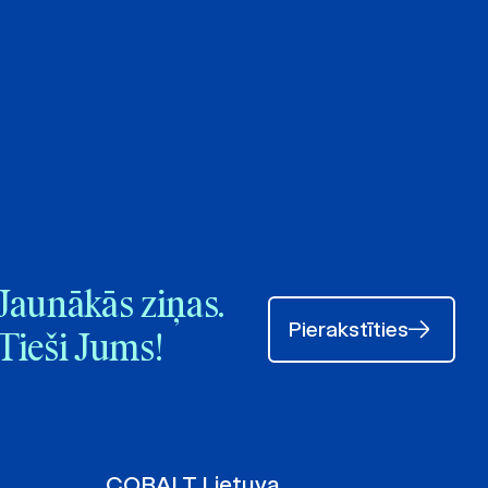
Jaunākās ziņas.
Pierakstīties
Tieši Jums!
COBALT Lietuva