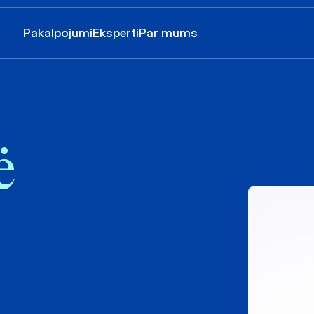
Pakalpojumi
Eksperti
Par mums
ė