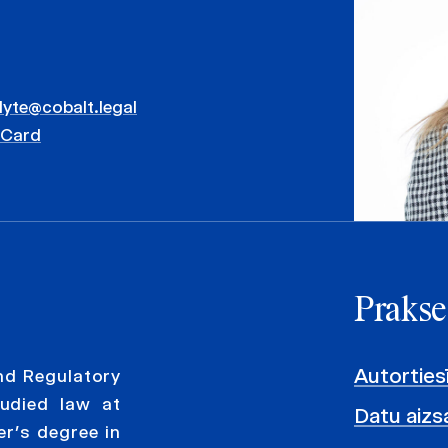
lyte@cobalt.legal
vCard
Prakse
Autorties
and Regulatory
udied law at
Datu aizs
er’s degree in