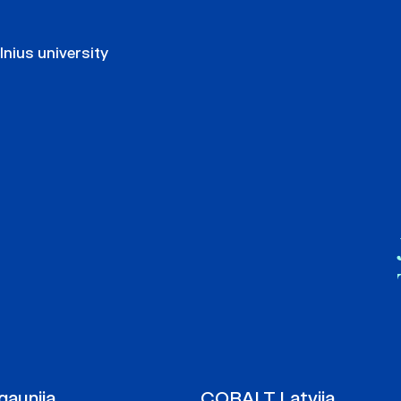
nius university
aunija
COBALT Latvija