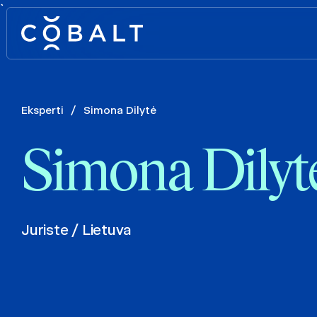
`
Eksperti
/
Simona Dilytė
Simona Dilyt
Juriste / Lietuva