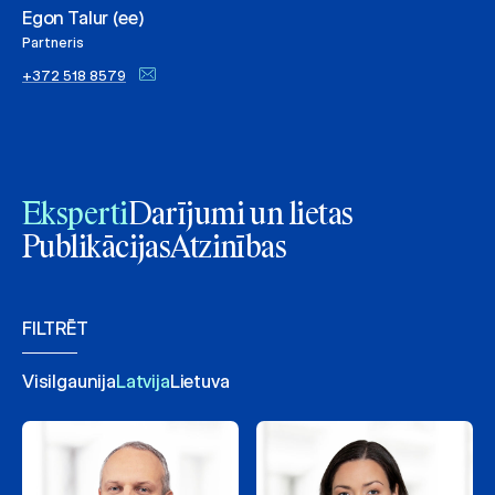
Egon Talur (ee)
Partneris
+372 518 8579
Eksperti
Darījumi un lietas
Publikācijas
Atzinības
FILTRĒT
Visi
Igaunija
Latvija
Lietuva