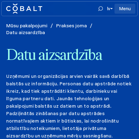
lv
Menu
Mūsu pakalpojumi
/
Prakses joma
/
Datu aizsardzība
Datu aizsardzība
Uzņēmumi un organizācijas arvien vairāk savā darbībā
balstās uz informāciju. Personas datu apstrāde notiek
ikreiz, kad tiek apstrādāti klientu, darbinieku vai
līguma partneru dati. Jaunās tehnoloģijas un
pakalpojumi balstās uz datiem un to apstrādi.
Padziļinātās zināšanas par datu apstrādes
normatīvajiem aktiem ir būtiskas, lai nodrošinātu
atbilstību noteikumiem, lietotāja privātuma
aizsardzību un uzņēmuma mērķu sasniegšanu.