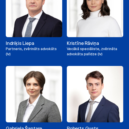
Indriķis Liepa
Kristīne Rāviņa
Partneris, zvērināts advokāts
Vecākā speciāliste, zvērināta
(lv)
advokāta palīdze (lv)
Gabriela Šantare
Roberts Gusts