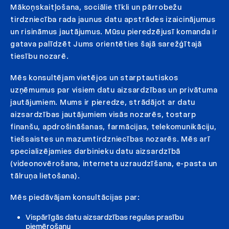
Mākoņskaitļošana, sociālie tīkli un pārrobežu
tirdzniecība rada jaunus datu apstrādes izaicinājumus
un risināmus jautājumus. Mūsu pieredzējusī komanda ir
gatava palīdzēt Jums orientēties šajā sarežģītajā
tiesību nozarē.
Mēs konsultējam vietējos un starptautiskos
uzņēmumus par visiem datu aizsardzības un privātuma
jautājumiem. Mums ir pieredze, strādājot ar datu
aizsardzības jautājumiem visās nozarēs, tostarp
finanšu, apdrošināšanas, farmācijas, telekomunikāciju,
tiešsaistes un mazumtirdzniecības nozarēs. Mēs arī
specializējamies darbinieku datu aizsardzībā
(videonovērošana, interneta uzraudzīšana, e-pasta un
tālruņa lietošana).
Mēs piedāvājam konsultācijas par:
Vispārīgās datu aizsardzības regulas prasību
piemērošanu