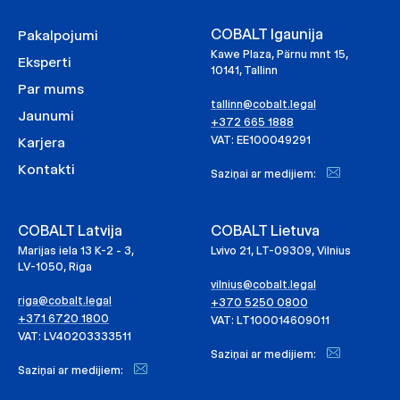
COBALT Igaunija
Pakalpojumi
Kawe Plaza, Pärnu mnt 15,
Eksperti
10141, Tallinn
Par mums
tallinn@cobalt.legal
Jaunumi
+372 665 1888
VAT: EE100049291
Karjera
Kontakti
Saziņai ar medijiem:
COBALT Latvija
COBALT Lietuva
Marijas iela 13 K-2 - 3,
Lvivo 21, LT-09309, Vilnius
LV-1050, Riga
vilnius@cobalt.legal
riga@cobalt.legal
+370 5250 0800
+371 6720 1800
VAT: LT100014609011
VAT: LV40203333511
Saziņai ar medijiem:
Saziņai ar medijiem: