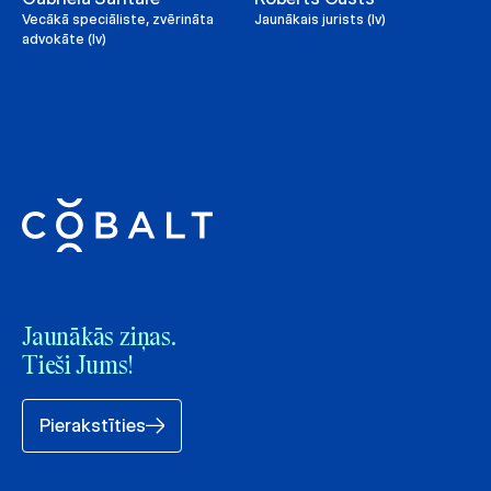
Vecākā speciāliste, zvērināta
Jaunākais jurists (lv)
advokāte (lv)
Jaunākās ziņas.
Tieši Jums!
Pierakstīties