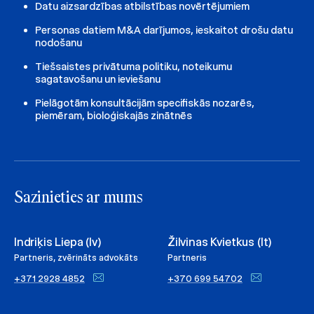
Datu aizsardzības atbilstības novērtējumiem
Personas datiem M&A darījumos, ieskaitot drošu datu
nodošanu
Tiešsaistes privātuma politiku, noteikumu
sagatavošanu un ieviešanu
Pielāgotām konsultācijām specifiskās nozarēs,
piemēram, bioloģiskajās zinātnēs
Sazinieties ar mums
Indriķis Liepa (lv)
Žilvinas Kvietkus (lt)
Partneris, zvērināts advokāts
Partneris
+371 2928 4852
+370 699 54702