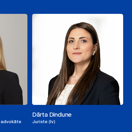
Dārta Dindune
a advokāte
Juriste (lv)