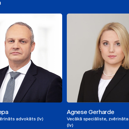
a
iepa
Agnese Gerharde
vērināts advokāts (lv)
Vecākā speciāliste, zvērināt
(lv)