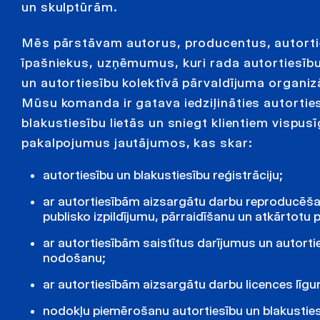
un skulptūrām.
Mēs pārstāvam autorus, producentus, autorti
īpašniekus, uzņēmumus, kuri rada autortiesību
un autortiesību kolektīvā pārvaldījuma organiz
Mūsu komanda ir gatava iedziļināties autortie
blakustiesību lietās un sniegt klientiem vispus
pakalpojumus jautājumos, kas skar:
autortiesību un blakustiesību reģistrāciju;
ar autortiesībām aizsargātu darbu reproducēš
publisko izpildījumu, pārraidīšanu un atkārtotu p
ar autortiesībām saistītus darījumus un autorti
nodošanu;
ar autortiesībām aizsargātu darbu licences līg
nodokļu piemērošanu autortiesību un blakustie