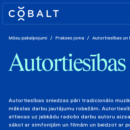
Mūsu pakalpojumi
/
Prakses joma
/
Autortiesības un 
Autortiesības
Autortiesības sniedzas pāri tradicionālo muzi
mākslas darbu jautājumu robežām. Autortiesī
attiecas uz jebkādu radošo darbu autoru aizsa
sākot ar simfonijām un filmām un beidzot ar 