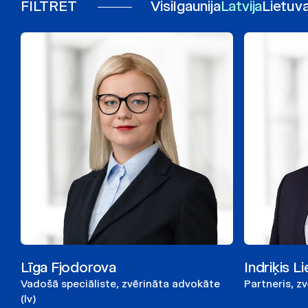
FILTRĒT
Visi
Igaunija
Latvija
Lietuv
Līga Fjodorova
Indriķis L
Vadošā speciāliste, zvērināta advokāte
Partneris, z
(lv)