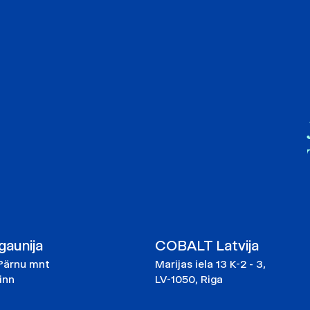
aunija
COBALT Latvija
Pärnu mnt
Marijas iela 13 K-2 - 3,
linn
LV-1050, Riga