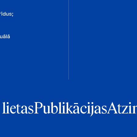
rīdus;
tuālā
lietas
Publikācijas
Atzi