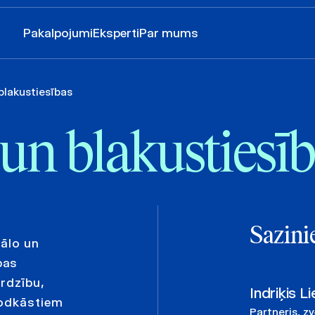
Pakalpojumi
Eksperti
Par mums
blakustiesības
 un blakustiesī
Sazini
kālo un
bas
rdzību,
Indriķis Li
podkāstiem
Partneris, z