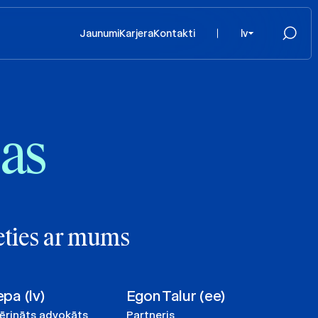
Jaunumi
Karjera
Kontakti
lv
bas
eties ar mums
epa (lv)
Egon Talur (ee)
vērināts advokāts
Partneris