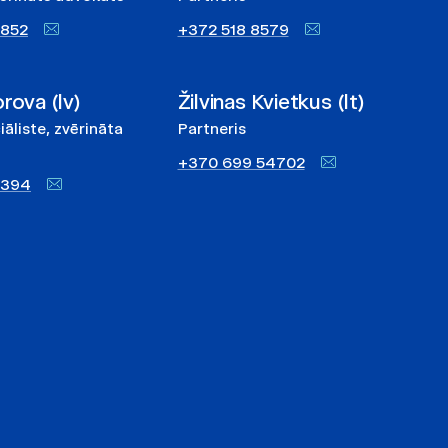
4852
+372 518 8579
rova (lv)
Žilvinas Kvietkus (lt)
āliste, zvērināta
Partneris
+370 699 54702
8394