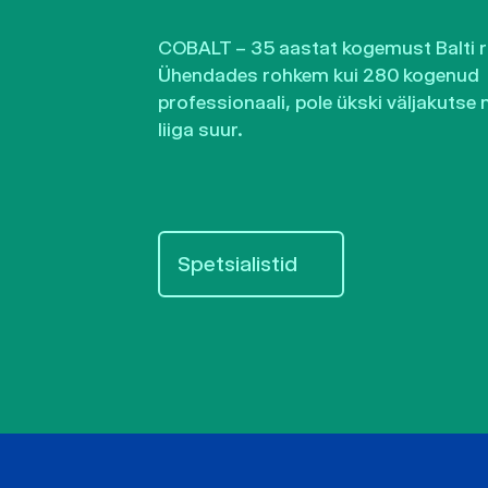
COBALT – 35 aastat kogemust Balti ri
Ühendades rohkem kui 280 kogenud
professionaali, pole ükski väljakutse 
liiga suur.
Spetsialistid