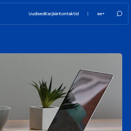
Uudised
Karjäär
Kontaktid
ee