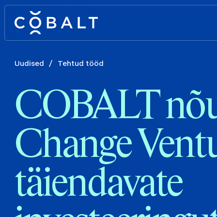
Uudised
/
Tehtud tööd
COBALT nõu
Change Ventu
täiendavate