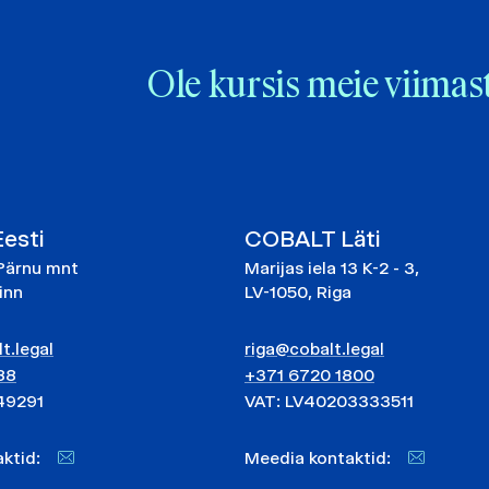
Ole kursis meie viimas
esti
COBALT Läti
Pärnu mnt
Marijas iela 13 K-2 - 3,
linn
LV-1050, Riga
t.legal
riga@cobalt.legal
88
+371 6720 1800
49291
VAT: LV40203333511
taktid:
Meedia kontaktid: