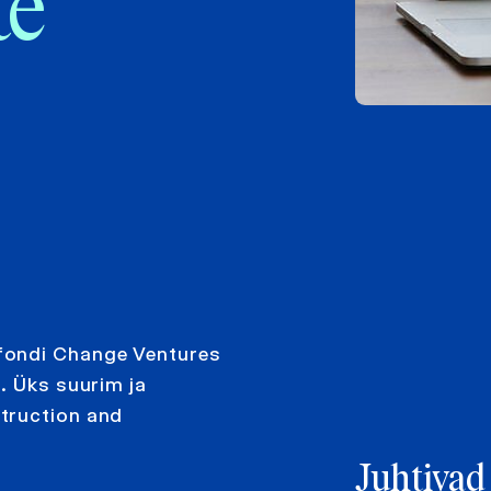
te
fondi Change Ventures
. Üks suurim ja
truction and
Juhtivad