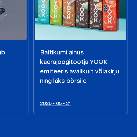
ab
Baltikumi ainus
kaerajoogitootja YOOK
emiteeris avalikult võlakirju
ning läks börsile
2026 - 05 - 21