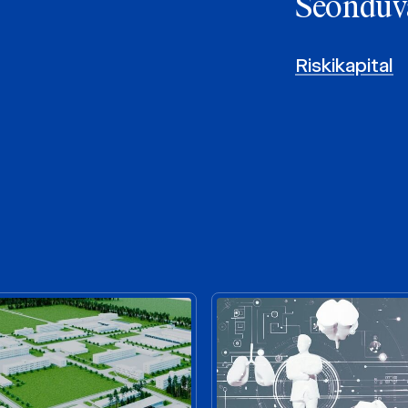
Seonduv
Riskikapital