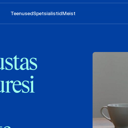
Teenused
Spetsialistid
Meist
stas
resi