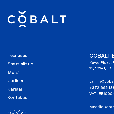
COBALT E
Teenused
Kawe Plaza, 
Spetsialistid
15, 10141, Tal
Meist
Uudised
tallinn@cobal
+372 665 18
Karjäär
VAT: EE1000
Kontaktid
Meedia kon