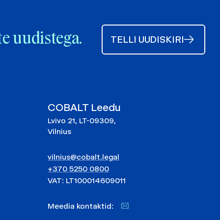
te uudistega.
TELLI UUDISKIRI
COBALT Leedu
Lvivo 21, LT-09309,
Vilnius
vilnius@cobalt.legal
+370 5250 0800
VAT: LT100014609011
Meedia kontaktid: