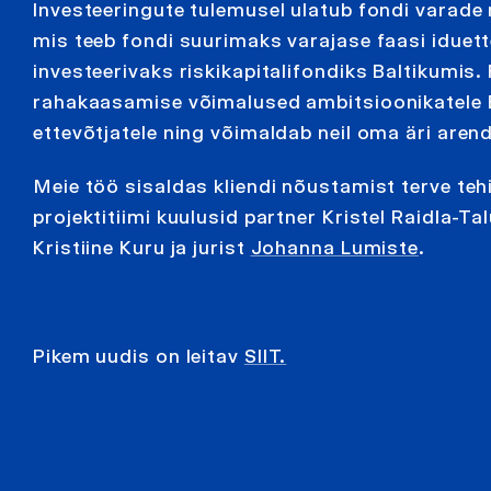
Investeeringute tulemusel ulatub fondi varade 
mis teeb fondi suurimaks varajase faasi iduet
investeerivaks riskikapitalifondiks Baltikumis
rahakaasamise võimalused ambitsioonikatele B
ettevõtjatele ning võimaldab neil oma äri are
Meie töö sisaldas kliendi nõustamist terve teh
projektitiimi kuulusid partner Kristel Raidla-T
Kristiine Kuru ja jurist
Johanna Lumiste
.
Pikem uudis on leitav
SIIT.