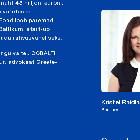
maht 43 miljoni euroni,
tevõtetesse
. Fond loob paremad
altikumi start-up
ndada rahvusvaheliseks.
ingu vältel. COBALTi
alur, advokaat Greete-
Kristel Raidla
Partner