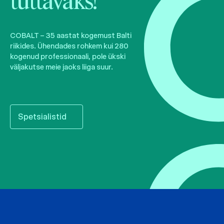
tuttavaks!
COBALT – 35 aastat kogemust Balti
riikides. Ühendades rohkem kui 280
kogenud professionaali, pole ükski
väljakutse meie jaoks liiga suur.
Spetsialistid