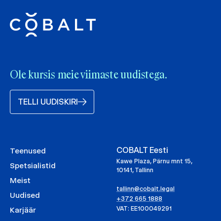
Ole kursis meie viimaste uudistega.
TELLI UUDISKIRI
COBALT Eesti
Teenused
Kawe Plaza, Pärnu mnt 15,
Spetsialistid
10141, Tallinn
Meist
tallinn@cobalt.legal
Uudised
+372 665 1888
VAT: EE100049291
Karjäär