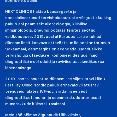
konfidentsiaalne.
NEXTCLINICS haldab kaasaegsete ja
spetsialiseerunud tervishoiuasutuste võrgustikku ning
pakub abi peamiselt allergoloogia, kliinilise
immunoloogia, pneumoloogia ja teistes seotud
valdkondades. 2015. aastal Euroopa turule tulnud
dünaamiliselt kasvava ettevõtte, mille peakontor asub
Saksamaal, eesmärgiks on edendada uuenduslikke
tervishoiuprotseduure, kombineerides uusimaid
diagnostilisi meetodeid ja raviviise patsiendikeskse
lähenemisega.
2010. aastal asutatud dünaamiline viljatusravi kliinik
Fertility Clinic Nordic pakub erinevaid viljatusravi
teenuseid, alates IVF-ist, siirdamiseelsest
diagnostikast, muna- ja seemnerakudoonorlusest
munarakkude külmsäilitamiseni.
Meie töö hõlmas õigusauditi läbiviimist,