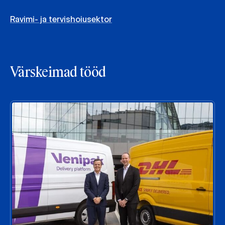
Ravimi- ja tervishoiusektor
Värskeimad tööd