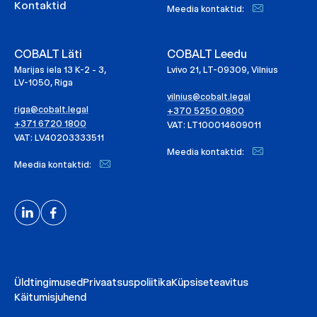
Kontaktid
Meedia kontaktid:
COBALT Läti
COBALT Leedu
Marijas iela 13 K-2 - 3,
Lvivo 21, LT-09309, Vilnius
LV-1050, Riga
vilnius@cobalt.legal
riga@cobalt.legal
+370 5250 0800
+371 6720 1800
VAT: LT100014609011
VAT: LV40203333511
Meedia kontaktid:
Meedia kontaktid:
Üldtingimused
Privaatsuspoliitika
Küpsiseteavitus
Käitumisjuhend