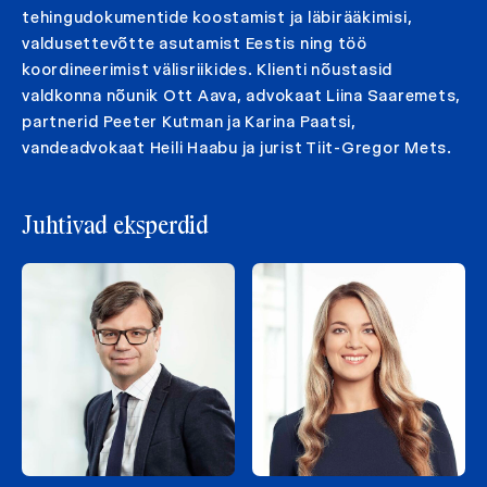
tehingudokumentide koostamist ja läbirääkimisi,
valdusettevõtte asutamist Eestis ning töö
koordineerimist välisriikides. Klienti nõustasid
valdkonna nõunik Ott Aava, advokaat Liina Saaremets,
partnerid Peeter Kutman ja Karina Paatsi,
vandeadvokaat Heili Haabu ja jurist Tiit-Gregor Mets.
Juhtivad eksperdid