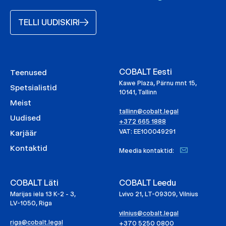
TELLI UUDISKIRI
COBALT Eesti
Teenused
Kawe Plaza, Pärnu mnt 15,
Spetsialistid
10141, Tallinn
Meist
tallinn@cobalt.legal
Uudised
+372 665 1888
VAT: EE100049291
Karjäär
Kontaktid
Meedia kontaktid:
COBALT Läti
COBALT Leedu
Marijas iela 13 K-2 - 3,
Lvivo 21, LT-09309, Vilnius
LV-1050, Riga
vilnius@cobalt.legal
riga@cobalt.legal
+370 5250 0800