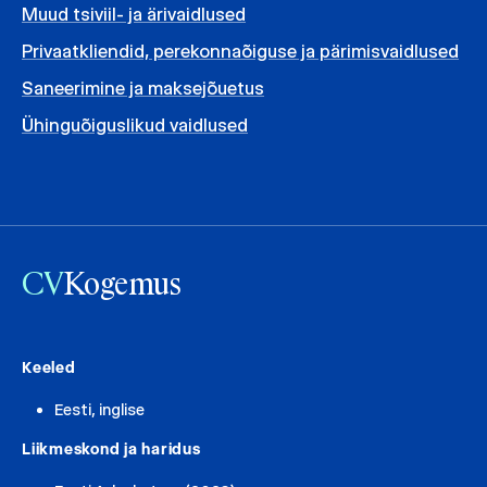
Muud tsiviil- ja ärivaidlused
Privaatkliendid, perekonnaõiguse ja pärimisvaidlused
Saneerimine ja maksejõuetus
Ühinguõiguslikud vaidlused
CV
Kogemus
Keeled
Eesti, inglise
Liikmeskond ja haridus