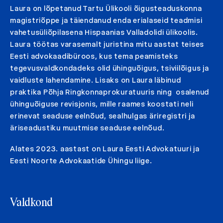
Laura on lõpetanud Tartu Ülikooli õigusteaduskonna
magistriõppe ja täiendanud enda erialaseid teadmisi
vahetusüliõpilasena Hispaanias Valladolidi ülikoolis.
Laura töötas varasemalt juristina mitu aastat teises
Eesti advokaadibüroos, kus tema peamisteks
tegevusvaldkondadeks olid ühinguõigus, tsiviilõigus ja
vaidluste lahendamine. Lisaks on Laura läbinud
praktika Põhja Ringkonnaprokuratuuris ning osalenud
ühinguõiguse revisjonis, mille raames koostati neli
erinevat seaduse eelnõud, sealhulgas äriregistri ja
äriseadustiku muutmise seaduse eelnõud.
Alates 2023. aastast on Laura Eesti Advokatuuri ja
Eesti Noorte Advokaatide Ühingu liige.
Valdkond