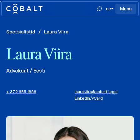
`
ee
Menu
Spetsialistid
/
Laura Viira
Laura Viira
Advokaat / Eesti
+ 372 655 1888
laura.viira@cobalt.legal
LinkedIn
/
vCard