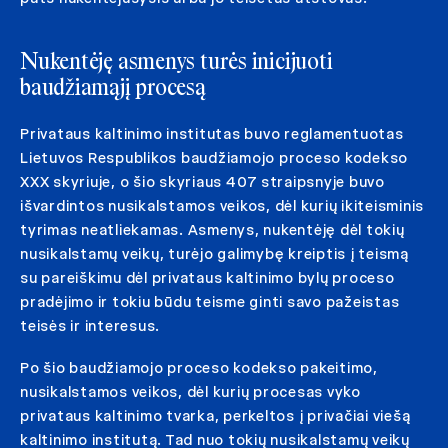
Nukentėję asmenys turės inicijuoti
baudžiamąjį procesą
Privataus kaltinimo institutas buvo reglamentuotas
Lietuvos Respublikos baudžiamojo proceso kodekso
XXX skyriuje, o šio skyriaus 407 straipsnyje buvo
išvardintos nusikalstamos veikos, dėl kurių ikiteisminis
tyrimas neatliekamas. Asmenys, nukentėję dėl tokių
nusikalstamų veikų, turėjo galimybę kreiptis į teismą
su pareiškimu dėl privataus kaltinimo bylų proceso
pradėjimo ir tokiu būdu teisme ginti savo pažeistas
teisės ir interesus.
Po šio baudžiamojo proceso kodekso pakeitimo,
nusikalstamos veikos, dėl kurių procesas vyko
privataus kaltinimo tvarka, perkeltos į privačiai viešą
kaltinimo institutą. Tad nuo tokių nusikalstamų veikų