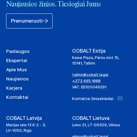
Naujausios žinios. Tiesiogiai Jums
Prenumeruoti
COBALT Estija
Paslaugos
Kawe Plaza, Pärnu mnt 15,
Ekspertai
10141, Tallinn
Apie Mus
tallinn@cobalt.legal
Naujienos
+372 665 1888
VAT: EE100049291
Karjera
Kontaktai
Kontaktai žiniasklaidai:
COBALT Latvija
COBALT Lietuva
Marijas iela 13 K-2 - 3,
Lvivo 21, LT-09309, Vilnius
LV-1050, Riga
vilnius@cobalt.legal