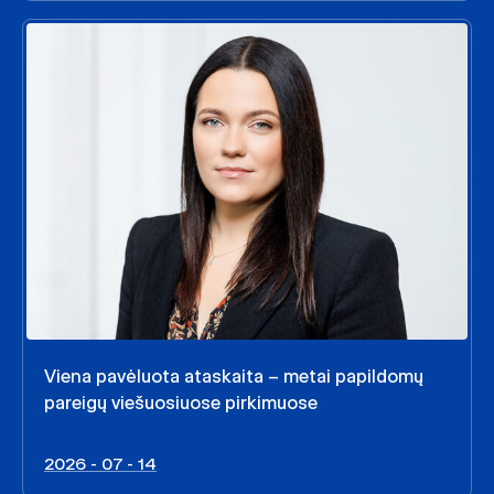
Viena pavėluota ataskaita – metai papildomų
pareigų viešuosiuose pirkimuose
2026 - 07 - 14