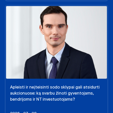
Apleisti ir neįteisinti sodo sklypai gali atsidurti
aukcionuose: ką svarbu žinoti gyventojams,
bendrijoms ir NT investuotojams?