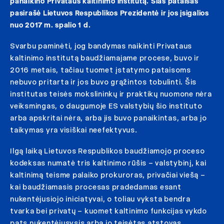
panaikino Privataus kaltinimo institutą. Šias pataisas
pasirašė Lietuvos Respublikos Prezidentė ir jos įsigalios
nuo 2017 m. spalio 1 d.
Svarbu paminėti, jog bandymas naikinti Privataus
kaltinimo institutą baudžiamajame procese, buvo ir
2016 metais, tačiau tuomet įstatymo pataisoms
nebuvo pritarta ir jos buvo grąžintos tobulinti. Šis
institutas teisės mokslininkų ir praktikų nuomone nėra
veiksmingas, o daugumoje ES valstybių šio instituto
arba apskritai nėra, arba jis buvo panaikintas, arba jo
taikymas yra visiškai neefektyvus.
Ilgą laiką Lietuvos Respublikos baudžiamojo proceso
kodeksas numatė tris kaltinimo rūšis – valstybinį, kai
kaltinimą teisme palaiko prokuroras, privačiai viešą –
kai baudžiamasis procesas pradedamas esant
nukentėjusiojo iniciatyvai, o toliau vyksta bendra
tvarka bei privatų – kuomet kaltinimo funkcijas vykdo
pats nukentėjusysis arba jo teisėtas atstovas.