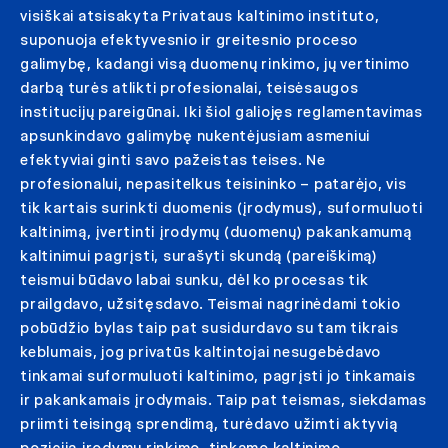
visiškai atsisakyta Privataus kaltinimo instituto,
suponuoja efektyvesnio ir greitesnio proceso
galimybę, kadangi visą duomenų rinkimo, jų vertinimo
darbą turės atlikti profesionalai, teisėsaugos
institucijų pareigūnai. Iki šiol galiojęs reglamentavimas
apsunkindavo galimybę nukentėjusiam asmeniui
efektyviai ginti savo pažeistas teises. Ne
profesionalui, nepasitelkus teisininko – patarėjo, vis
tik kartais surinkti duomenis (įrodymus), suformuluoti
kaltinimą, įvertinti įrodymų (duomenų) pakankamumą
kaltinimui pagrįsti, surašyti skundą (pareiškimą)
teismui būdavo labai sunku, dėl ko procesas tik
prailgdavo, užsitęsdavo. Teismai nagrinėdami tokio
pobūdžio bylas taip pat susidurdavo su tam tikrais
keblumais, jog privatūs kaltintojai nesugebėdavo
tinkamai suformuluoti kaltinimo, pagrįsti jo tinkamais
ir pakankamais įrodymais. Taip pat teismas, siekdamas
priimti teisingą sprendimą, turėdavo užimti aktyvią
poziciją įrodymų rinkimo, tinkamo kaltinimo