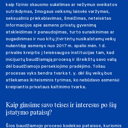
kaip fizinio skausmo sukėlimas ar nežymus sveikatos
sutrikdymas, žmogaus veiksmų laisvės varžymas,
seksualinis priekabiavimas, šmeižimas, neteisėtas
informacijos apie asmens privatų gyvenimą
atskleidimas ir panaudojimas, turto sunaikinimas ar
sugadinimas ir nuo kitų įtvirtintų nusikalstamų veikų
nukentėję asmenys nuo 2017 m. spalio mėn. 1 d.
privalės kreiptis į teisėsaugos institucijas tam, kad
inicijuotų baudžiamąją procesą ir išreikštų savo valią
dėl baudžiamojo persekiojimo pradėjimo. Toliau
procesas vyks bendra tvarka t. y. dėl šių veikų bus
atliekamas ikiteisminis tyrimas, ko nebūdavo asmeniui
kreipiantis privataus kaltinimo tvarka.
Kaip ginsime savo teises ir interesus po šių
įstatymo pataisų?
Šios baudžiamojo proceso kodekso pataisos, kuriomis