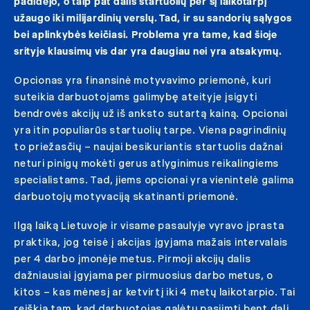
padidėjo, o taip pat dalis startuolių per šį laikotarpį
užaugo iki milijardinių verslų. Tad, ir su sandorių sąlygos
bei aplinkybės keičiasi. Problema yra tame, kad šioje
srityje klausimų vis dar yra daugiau nei yra atsakymų.
Opcionas yra finansinė motyvavimo priemonė, kuri
suteikia darbuotojams galimybę ateityje įsigyti
bendrovės akcijų už iš anksto sutartą kainą. Opcionai
yra itin populiarūs startuolių tarpe. Viena pagrindinių
to priežasčių – naujai besikuriantis startuolis dažnai
neturi pinigų mokėti gerus atlyginimus reikalingiems
specialistams. Tad, jiems opcionai yra vienintelė galima
darbuotojų motyvaciją skatinanti priemonė.
Ilgą laiką Lietuvoje ir visame pasaulyje vyravo įprasta
praktika, jog teisė į akcijas įgyjama mažais intervalais
per 4 darbo įmonėje metus. Pirmoji akcijų dalis
dažniausiai įgyjama per pirmuosius darbo metus, o
kitos – kas mėnesį ar ketvirtį iki 4 metų laikotarpio. Tai
reiškia tam, kad darbuotojas galėtų pasiimti bent dalį