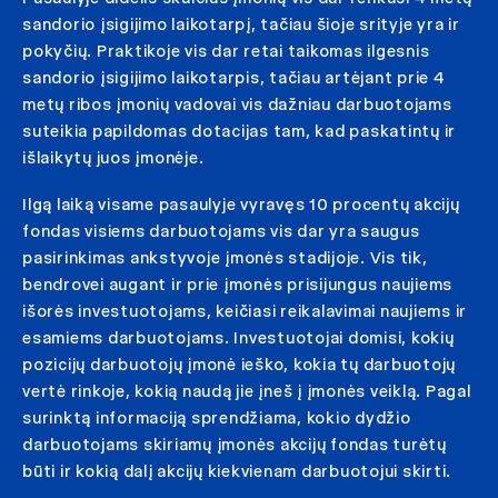
sandorio įsigijimo laikotarpį, tačiau šioje srityje yra ir
pokyčių. Praktikoje vis dar retai taikomas ilgesnis
sandorio įsigijimo laikotarpis, tačiau artėjant prie 4
metų ribos įmonių vadovai vis dažniau darbuotojams
suteikia papildomas dotacijas tam, kad paskatintų ir
išlaikytų juos įmonėje.
Ilgą laiką visame pasaulyje vyravęs 10 procentų akcijų
fondas visiems darbuotojams vis dar yra saugus
pasirinkimas ankstyvoje įmonės stadijoje. Vis tik,
bendrovei augant ir prie įmonės prisijungus naujiems
išorės investuotojams, keičiasi reikalavimai naujiems ir
esamiems darbuotojams. Investuotojai domisi, kokių
pozicijų darbuotojų įmonė ieško, kokia tų darbuotojų
vertė rinkoje, kokią naudą jie įneš į įmonės veiklą. Pagal
surinktą informaciją sprendžiama, kokio dydžio
darbuotojams skiriamų įmonės akcijų fondas turėtų
būti ir kokią dalį akcijų kiekvienam darbuotojui skirti.