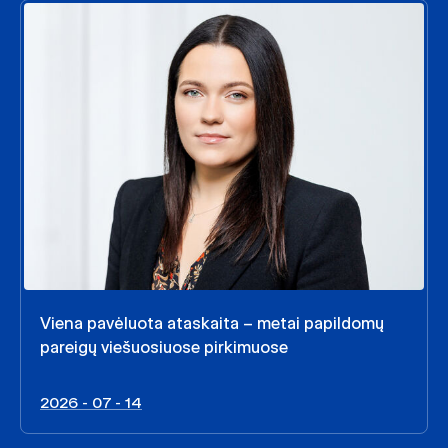
Viena pavėluota ataskaita – metai papildomų
pareigų viešuosiuose pirkimuose
2026 - 07 - 14