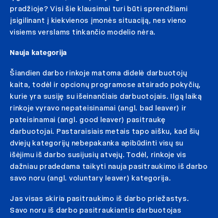
pradžioje? Visi šie klausimai turi būti sprendžiami
įsigilinant į kiekvienos įmonės situaciją, nes vieno
visiems verslams tinkančio modelio nėra.
Nauja kategorija
Šiandien darbo rinkoje matoma didelė darbuotojų
kaita, todėl ir opcionų programose atsirado pokyčių,
kurie yra susiję su išeinančiais darbuotojais. Ilgą laiką
rinkoje vyravo nepateisinamai (angl. bad leaver) ir
pateisinamai (angl. good leaver) pasitraukę
darbuotojai. Pastaraisiais metais tapo aišku, kad šių
dviejų kategorijų nebepakanka apibūdinti visų su
išėjimu iš darbo susijusių atvejų. Todėl, rinkoje vis
dažniau pradedama taikyti nauja pasitraukimo iš darbo
savo noru (angl. voluntary leaver) kategorija.
Jas visas skiria pasitraukimo iš darbo priežastys.
Savo noru iš darbo pasitraukiantis darbuotojas