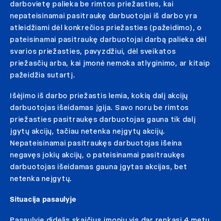
darbovietę palieka be rimtos priežasties, kai
nepateisinamai pasitraukę darbuotojai iš darbo yra
atleidžiami dėl konkrečios priežasties (pažeidimo), o
pateisinamai pasitraukę darbuotojai darbą palieka dėl
svarios priežasties, pavyzdžiui, dėl sveikatos
priežasčių arba, kai įmonė nemoka atlyginimo, ar kitaip
pažeidžia sutartį.
Išėjimo iš darbo priežastis lemia, kokią dalį akcijų
darbuotojas išeidamas įgija. Savo noru be rimtos
priežasties pasitraukęs darbuotojas gauna tik dalį
įgytų akcijų, tačiau netenka neįgytų akcijų.
Nepateisinamai pasitraukęs darbuotojas išeina
negavęs jokių akcijų, o pateisinamai pasitraukęs
darbuotojas išeidamas gauna įgytas akcijas, bet
netenka neįgytų.
Situacija pasaulyje
Pasaulyje didelis skaičius įmonių vis dar renkasi 4 metų