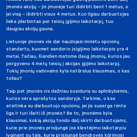
įmonės akcijų – jis įmonėje turi išdirbti bent 1 metus, o
jei visą – išdirbti visus 4 metus. Kuo ilgiau darbuotojas
lieka įdarbintas per teisių įgijimo laikotarpį, tuo
daugiau akcijų gauna.
Lietuvoje įmonės vis dar naudojasi minėtu opcionų
standartu, kuomet sandorio įsigijimo laikotarpis yra 4
metai. Tačiau, šiandien matome daug įmonių, kurios jau
pergyveno 4 metų teisių į akcijas įgijimo laikotarpį.
Tokių įmonių vadovams kyla natūralus klausimas, o kas
toliau?
Taip pat įmonės vis dažniau susiduria su aplinkybėmis,
kurios nėra aprašytos sandoryje. Tarkime, o kas
atsitinka su darbuotojo opcionu, jei jis suserga rimta
liga ir turi išeiti iš įmonės? Be to, įmonėms kyla
klausimai, kokią akcijų fondo dalį skirti darbuotojams,
kurie prie įmonės prisijungė jos klestėjimo laikotarpiu
lyginant su tais, kurie prisijungė bendrovės kūrimosi