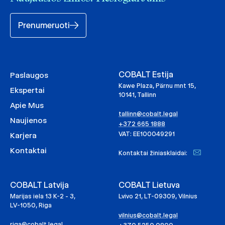
Prenumeruoti
COBALT Estija
Paslaugos
Kawe Plaza, Pärnu mnt 15,
Ekspertai
10141, Tallinn
Apie Mus
tallinn@cobalt.legal
Naujienos
+372 665 1888
VAT: EE100049291
Karjera
Kontaktai
Kontaktai žiniasklaidai:
COBALT Latvija
COBALT Lietuva
Marijas iela 13 K-2 - 3,
Lvivo 21, LT-09309, Vilnius
LV-1050, Riga
vilnius@cobalt.legal
riga@cobalt.legal