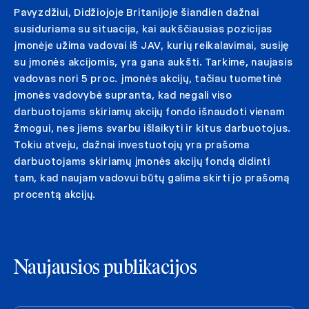
Pavyzdžiui, Didžiojoje Britanijoje šiandien dažnai
susiduriama su situacija, kai aukščiausias pozicijas
įmonėje užima vadovai iš JAV, kurių reikalavimai, susiję
su įmonės akcijomis, yra gana aukšti. Tarkime, naujasis
vadovas nori 5 proc. įmonės akcijų, tačiau tuometinė
įmonės vadovybė supranta, kad negali viso
darbuotojams skiriamų akcijų fondo išnaudoti vienam
žmogui, nes jiems svarbu išlaikyti ir kitus darbuotojus.
Tokiu atveju, dažnai investuotojų yra prašoma
darbuotojams skiriamų įmonės akcijų fondą didinti
tam, kad naujam vadovui būtų galima skirti jo prašomą
procentą akcijų.
Naujausios publikacijos