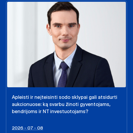
Apleisti ir neįteisinti sodo sklypai gali atsidurti
aukcionuose: ką svarbu žinoti gyventojams,
bendrijoms ir NT investuotojams?
2026 - 07 - 08