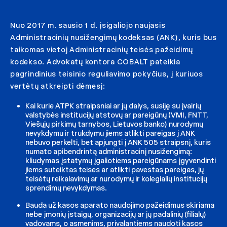
Nuo 2017 m. sausio 1 d. įsigaliojo naujasis
Administracinių nusižengimų kodeksas (ANK), kuris bus
taikomas vietoj Administracinių teisės pažeidimų
kodekso. Advokatų kontora COBALT pateikia
pagrindinius teisinio reguliavimo pokyčius, į kuriuos
vertėtų atkreipti dėmesį:
Kai kurie ATPK straipsniai ar jų dalys, susiję su įvairių
valstybės institucijų atstovų ar pareigūnų (VMI, FNTT,
Viešųjų pirkimų tarnybos, Lietuvos banko) nurodymų
nevykdymu ir trukdymu jiems atlikti pareigas į ANK
nebuvo perkelti, bet apjungti į ANK 505 straipsnį, kuris
numato apibendrintą administracinį nusižengimą:
kliudymas įstatymų įgaliotiems pareigūnams įgyvendinti
jiems suteiktas teises ar atlikti pavestas pareigas, jų
teisėtų reikalavimų ar nurodymų ir kolegialių institucijų
sprendimų nevykdymas.
Bauda už kasos aparato naudojimo pažeidimus skiriama
nebe įmonių įstaigų, organizacijų ar jų padalinių (filialų)
vadovams, o asmenims, privalantiems naudoti kasos