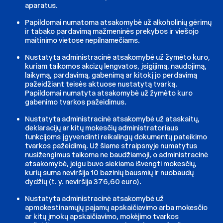
aparatus.
Papildomai numatoma atsakomybė už alkoholinių gėrimų
ir tabako pardavimą mažmeninės prekybos ir viešojo
maitinimo vietose nepilnamečiams.
Nustatyta administracinė atsakomybė už žymėto kuro,
kuriam taikomos akcizų lengvatos, įsigijimą, naudojimą,
laikymą, pardavimą, gabenimą ar kitokį jo perdavimą
pažeidžiant teisės aktuose nustatytą tvarką.
Papildomai numatyta atsakomybė už žymėto kuro
gabenimo tvarkos pažeidimus.
Nustatyta administracinė atsakomybė už ataskaitų,
deklaracijų ar kitų mokesčių administratoriaus
funkcijoms įgyvendinti reikalingų dokumentų pateikimo
tvarkos pažeidimą. Už šiame straipsnyje numatytus
nusižengimus taikoma ne baudžiamoji, o administracinė
atsakomybė, jeigu buvo siekiama išvengti mokesčių,
kurių suma neviršija 10 bazinių bausmių ir nuobaudų
dydžių (t. y. neviršija 376,60 euro).
Nustatyta administracinė atsakomybė už
apmokestinamųjų pajamų apskaičiavimo arba mokesčio
ar kitų įmokų apskaičiavimo, mokėjimo tvarkos