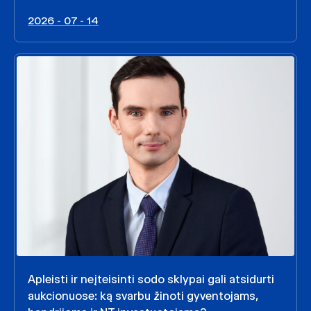
2026 - 07 - 14
Apleisti ir neįteisinti sodo sklypai gali atsidurti
aukcionuose: ką svarbu žinoti gyventojams,