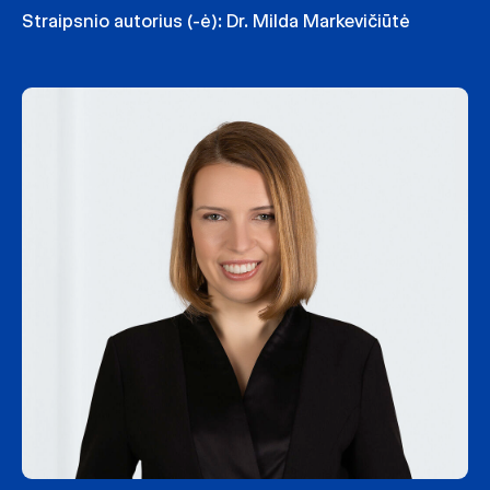
Straipsnio autorius (-ė):
Dr. Milda Markevičiūtė