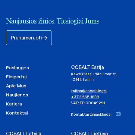
Naujausios žinios. Tiesiogiai Jums
Prenumeruoti
COBALT Estija
Paslaugos
Kawe Plaza, Pärnu mnt 15,
Ekspertai
10141, Tallinn
Apie Mus
tallinn@cobalt.legal
Naujienos
+372 665 1888
VAT: EE100049291
Karjera
Kontaktai
Kontaktai žiniasklaidai:
COBALT Latvija
COBALT Lietuva