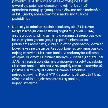
pažeidimus. ANK numato atsakomybę ne tik už
gyventojų pajamų mokesčio mokėjimo, bet ir už
apmokestinamųjų pajamų apskaičiavimo arba mokesčio
ar kitų įmokų apskaičiavimo ir mokėjimo tvarkos
pažeidimus.
Nustatyta administracinė atsakomybė už Lietuvos
Respublikos juridinių asmenų registre (toliau – JAR)
įregistruotų juridinių asmenų gaunamų užsienio paskolų
be valstybės garantijos, taip pat fiziniams arba
juridiniams asmenims, kurių nuolatinė gyvenamoji vieta ar
buveinė yra ne Lietuvos Respublikoje, suteikiamų paskolų
neįregistravimą Lietuvos banke. Atsakomybė taikoma
atvejais, kuomet juridiniai asmenys, kurie yra įregistruoti
JAR, neįregistruoja šiame straipsnyje nurodytų paskolų
Lietuvos banke. Taip pat ANK papildytas atsakomybe už
paskolų, suteiktų užsienio fiziniams asmenims,
neįregistravimą. Pagal ATPK atsakomybė taikyta tik už
užsienio ūkio subjektams suteiktų paskolų
neįregistravimą.