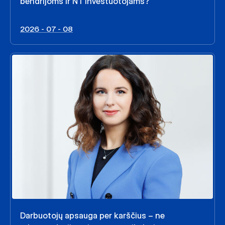
bendrijoms ir NT investuotojams?
2026 - 07 - 08
Darbuotojų apsauga per karščius – ne