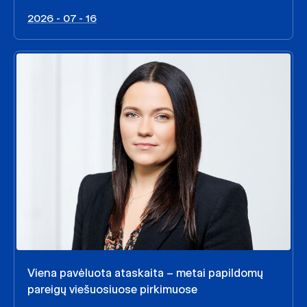
2026 - 07 - 16
Viena pavėluota ataskaita – metai papildomų
pareigų viešuosiuose pirkimuose