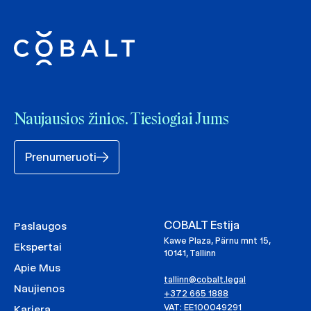
Naujausios žinios. Tiesiogiai Jums
Prenumeruoti
COBALT Estija
Paslaugos
Kawe Plaza, Pärnu mnt 15,
Ekspertai
10141, Tallinn
Apie Mus
tallinn@cobalt.legal
Naujienos
+372 665 1888
VAT: EE100049291
Karjera