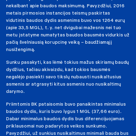
nekalbant apie baudos maksimumą. Pavyzdžiui, 2016
metais pirmosios instancijos teismų paskirtas
vidutinis baudos dydis asmenims buvo vos 1264 eurų
(apie 33,5 MGL), t. y. net dvigubai mažesnis nei tuo
metu įstatyme numatytas baudos bausmės vidurkis už
pačią švelniausią korupcinę veiką – baudžiamąjį
nusižengimą.
Sunku pasakyti, kas lėmė tokius mažus skiriamų baudų
dydžius, tačiau akivaizdu, kad tokios bausmės
negalėjo pasiekti savo tikslų nubausti nusikaltusius
asmenis ar atgrasyti kitus asmenis nuo nusikaltimų
darymo.
Priimtomis BK pataisomis buvo panaikintas minimalus
baudos dydis, kuris buvo lygus 1 MGL (37,66 euro).
Dabar minimalus baudos dydis bus diferencijuojamas
priklausomai nuo padarytos veikos sunkumo.
Pavyzdžiui, už sunkius nusikaltimus minimali bauda bus