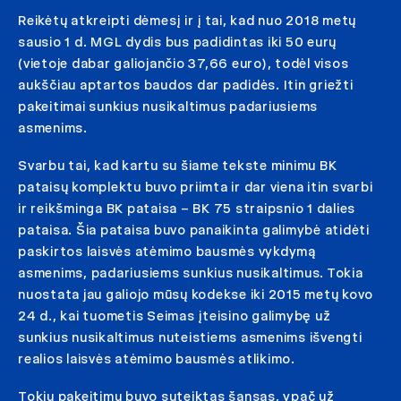
Reikėtų atkreipti dėmesį ir į tai, kad nuo 2018 metų
sausio 1 d. MGL dydis bus padidintas iki 50 eurų
(vietoje dabar galiojančio 37,66 euro), todėl visos
aukščiau aptartos baudos dar padidės. Itin griežti
pakeitimai sunkius nusikaltimus padariusiems
asmenims.
Svarbu tai, kad kartu su šiame tekste minimu BK
pataisų komplektu buvo priimta ir dar viena itin svarbi
ir reikšminga BK pataisa – BK 75 straipsnio 1 dalies
pataisa. Šia pataisa buvo panaikinta galimybė atidėti
paskirtos laisvės atėmimo bausmės vykdymą
asmenims, padariusiems sunkius nusikaltimus. Tokia
nuostata jau galiojo mūsų kodekse iki 2015 metų kovo
24 d., kai tuometis Seimas įteisino galimybę už
sunkius nusikaltimus nuteistiems asmenims išvengti
realios laisvės atėmimo bausmės atlikimo.
Tokiu pakeitimu buvo suteiktas šansas, ypač už