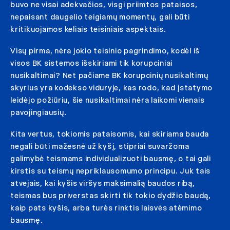
buvo ne visai adekvačios, visgi priimtos pataisos,
nepaisant daugelio teigiamų momentų, gali būti
kritikuojamos keliais teisiniais aspektais.
Visų pirma, nėra jokio teisinio pagrindimo, kodėl iš
visos BK sistemos išskiriami tik korupciniai
nusikaltimai? Net pačiame BK korupcinių nusikaltimų
skyrius yra kodekso viduryje, kas rodo, kad įstatymo
leidėjo požiūriu, šie nusikaltimai nėra laikomi vienais
pavojingiausių.
Kita vertus, tokiomis pataisomis, kai skiriama bauda
negali būti mažesnė už kyšį, stipriai suvaržoma
galimybė teismams individualizuoti bausmę, o tai gali
kirstis su teismų nepriklausomumo principu. Juk tais
atvejais, kai kyšis viršys maksimalią baudos ribą,
teismas bus priverstas skirti tik tokio dydžio baudą,
kaip pats kyšis, arba turės rinktis laisvės atėmimo
bausmę.