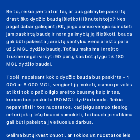
Be to, reikia įvertinti ir tai, ar bus galimybė paskirtą
drastiško dydžio baudą išieškoti iš nuteistojo? Nes
pagal dabar galiojantį BK, jeigu asmuo vengia sumokėti
jam paskirtą baudą ir nėra galimybių ją išieškoti, bauda
gali būti pakeista į areštą santykiu viena arešto para
už 2 MGL dydžio baudą. Tačiau maksimali arešto
trukmė negali viršyti 90 parų, kas būtų lygu tik 180
MGL dydžio baudai.
Todėl, nepaisant kokio dydžio bauda bus paskirta – 1
000 ar 6 000 MGL, vengiant ją mokėti, asmuo privalės
atlikti tokio pačio ilgio arešto bausmę kaip ir tas,
kuriam bus paskirta 180 MGL dydžio bauda. Reikia
nepamiršti ir tos nuostatos, kad jeigu asmuo tiesiog
neturi jokių lėšų baudai sumokėti, tai bauda jo sutikimu
gali būti pakeista į viešuosius darbus.
Galima būtų kvestionuoti, ar tokios BK nuostatos leis