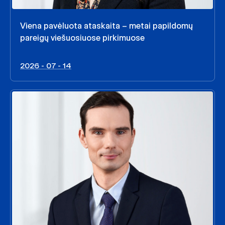
Viena pavėluota ataskaita – metai papildomų
pareigų viešuosiuose pirkimuose
2026 - 07 - 14