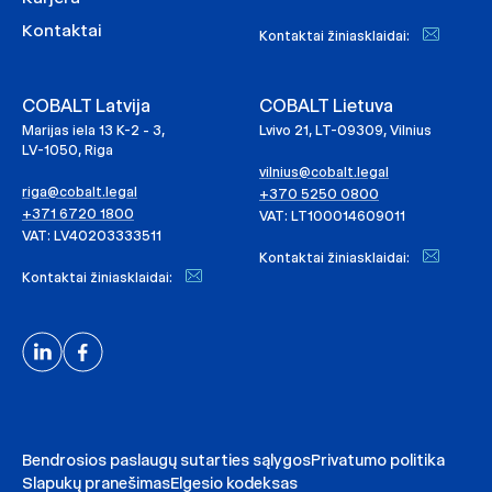
Kontaktai
Kontaktai žiniasklaidai:
COBALT Latvija
COBALT Lietuva
Marijas iela 13 K-2 - 3,
Lvivo 21, LT-09309, Vilnius
LV-1050, Riga
vilnius@cobalt.legal
riga@cobalt.legal
+370 5250 0800
+371 6720 1800
VAT: LT100014609011
VAT: LV40203333511
Kontaktai žiniasklaidai:
Kontaktai žiniasklaidai:
Bendrosios paslaugų sutarties sąlygos
Privatumo politika
Slapukų pranešimas
Elgesio kodeksas