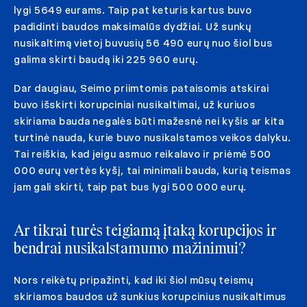
lygi 5649 eurams. Taip pat keturis kartus buvo
padidinti baudos maksimalūs dydžiai. Už sunkų
nusikaltimą vietoj buvusių 56 490 eurų nuo šiol bus
galima skirti baudą iki 225 960 eurų.
Dar daugiau, Seimo priimtomis pataisomis atskirai
buvo išskirti korupciniai nusikaltimai, už kuriuos
skiriama bauda negalės būti mažesnė nei kyšis ar kita
turtinė nauda, kurie buvo nusikalstamos veikos dalyku.
Tai reiškia, kad jeigu asmuo reikalavo ir priėmė 500
000 eurų vertės kyšį, tai minimali bauda, kurią teismas
jam gali skirti, taip pat bus lygi 500 000 eurų.
Ar tikrai turės teigiamą įtaką korupcijos ir
bendrai nusikalstamumo mažinimui?
Nors reikėtų pripažinti, kad iki šiol mūsų teismų
skiriamos baudos už sunkius korupcinius nusikaltimus