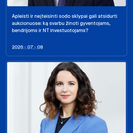
Apleisti ir neįteisinti sodo sklypai gali atsidurti
aukcionuose: ką svarbu žinoti gyventojams,
bendrijoms ir NT investuotojams?
2026 - 07 - 08