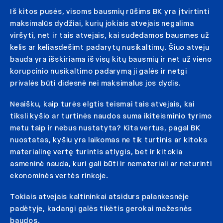
Iš kitos pusės, visoms bausmių rūšims BK yra įtvirtinti
maksimalūs dydžiai, kurių jokiais atvejais negalima
viršyti, net ir tais atvejais, kai sudedamos bausmes už
kelis ar keliasdešimt padarytų nusikaltimų. Šiuo atveju
bauda yra išskiriama iš visų kitų bausmių ir net už vieno
korupcinio nusikaltimo padarymą ji galės ir netgi
privalės būti didesnė nei maksimalus jos dydis.
Neaišku, kaip turės elgtis teismai tais atvejais, kai
tiksli kyšio ar turtinės naudos suma ikiteisminio tyrimo
metu taip ir nebus nustatyta? Kita vertus, pagal BK
nuostatas, kyšiu yra laikomas ne tik turtinis ar kitoks
materialinę vertę turintis atlygis, bet ir kitokia
asmeninė nauda, kuri gali būti ir nemateriali ar neturinti
ekonominės vertės rinkoje.
Tokiais atvejais kaltininkai atsidurs palankesnėje
padėtyje, kadangi galės tikėtis gerokai mažesnės
baudos.