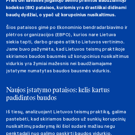
Prieš dvi savaites įsigaliojo Seimo priimtos Baudžiamojo
kodekso (BK) pataisos, kuriomis yra drastiškai didinami
baudų dydžiai, o ypač už korupcinius nusikaltimus.
Šios pataisos gimė po Ekonominio bendradarbiavimo ir
plėtros organizacijos (EBPO), kurios nare Lietuva
siekia tapti, darbo grupės atlikto Lietuvos vertinimo.
Jame buvo pažymėta, kad Lietuvos teismų praktikoje
skiriamos baudos bausmės už korupcinius nusikaltimus
vidurkis yra žymiai mažesnis nei baudžiamajame
įstatyme numatytas baudos bausmės vidurkis.
Naujos įstatymo pataisos: kelis kartus
padidintos baudos
Iš tiesų, analizuojant Lietuvos teismų praktiką, galima
pastebėti, kad skiriamos baudos už sunkių korupcinių
nusikaltimų padarymą iki šiol sudarė mažiau negu
penktadalį nuo galimo paskirti baudos vidurkio,