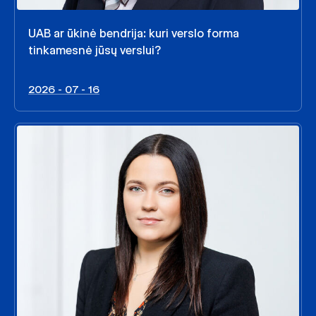
UAB ar ūkinė bendrija: kuri verslo forma
tinkamesnė jūsų verslui?
2026 - 07 - 16