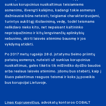
sunkius korupcinius nusikaltimus teisiamiems
asmenims, išvengti kalėjimo, kadangi tokie asmenys
dažniausiai būna neteisti, teigiamai charakterizuojami,
turintys aukštąjį išsilavinimą, vedę, todėl teismams
nelikdavo nieko kito, net nepaisant kaltininko
neprisipažinimo ir kitų lengvinančių aplinkybių
nebuvimo, skirti laisvės atėmimo bausmę ir jos
vykdymą atidėti.
Po 2017 metų rugsėjo 28 d. įstatymu Seimo priimtų
pataisų asmenys, nuteisti už sunkius korupcinius
nusikaltimus, galės tikėtis tik milžiniško dydžio baudos
arba realaus laisvės atėmimo. Įdomu bus stebėti, kaip į
šiuos pakeitimus reaguos teismai ir koks jų poveikis
bus korupcijai Lietuvoje.
Linas Kuprusevičius
, advokatų kontoros COBALT