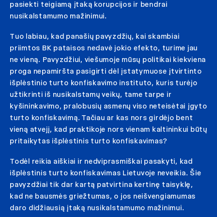
pasiekti teigiamą įtaką korupcijos ir bendrai
nusikalstamumo mažinimui.
Tuo labiau, kad panašių pavyzdžių, kai skambiai
priimtos BK pataisos nedavė jokio efekto, turime jau
ne vieną. Pavyzdžiui, viešumoje mūsų politikai kiekviena
proga nepamiršta pasigirti dėl įstatymuose įtvirtinto
išplėstinio turto konfiskavimo instituto, kuris turėjo
užtikrinti iš nusikalstamų veikų, tame tarpe ir
kyšininkavimo, pralobusių asmenų viso neteisėtai įgyto
turto konfiskavimą. Tačiau ar kas nors girdėjo bent
vieną atvejį, kad praktikoje nors vienam kaltininkui būtų
pritaikytas išplėstinis turto konfiskavimas?
Todėl reikia aiškiai ir nedviprasmiškai pasakyti, kad
išplėstinis turto konfiskavimas Lietuvoje neveikia. Šie
pavyzdžiai tik dar kartą patvirtina kertinę taisyklę,
kad ne bausmės griežtumas, o jos neišvengiamumas
daro didžiausią įtaką nusikalstamumo mažinimui.