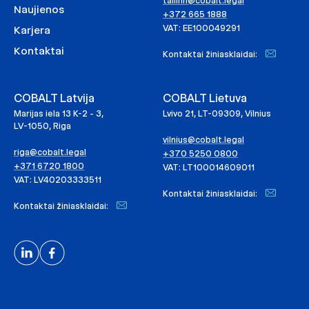
tallinn@cobalt.legal
Naujienos
+372 665 1888
VAT: EE100049291
Karjera
Kontaktai
Kontaktai žiniasklaidai:
COBALT Latvija
COBALT Lietuva
Marijas iela 13 K-2 - 3,
Lvivo 21, LT-09309, Vilnius
LV-1050, Riga
vilnius@cobalt.legal
riga@cobalt.legal
+370 5250 0800
+371 6720 1800
VAT: LT100014609011
VAT: LV40203333511
Kontaktai žiniasklaidai:
Kontaktai žiniasklaidai: