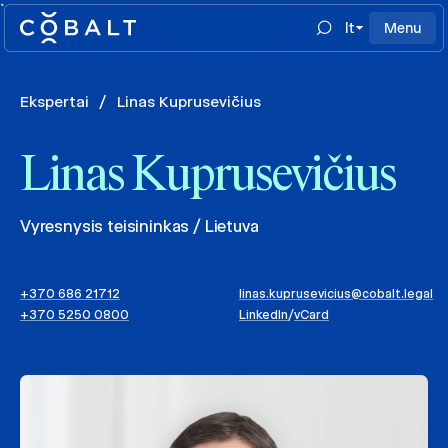
`
lt
Menu
Ekspertai
/
Linas Kuprusevičius
Linas Kuprusevičius
Vyresnysis teisininkas / Lietuva
+370 686 21712
linas.kuprusevicius@cobalt.legal
+370 5250 0800
LinkedIn
/
vCard