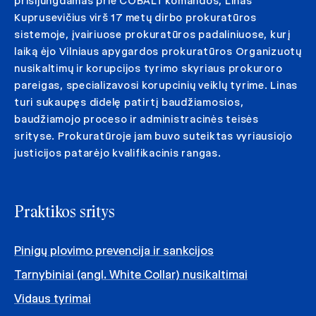
prisijungdamas prie COBALT komandos, Linas
Kuprusevičius virš 17 metų dirbo prokuratūros
sistemoje, įvairiuose prokuratūros padaliniuose, kurį
laiką ėjo Vilniaus apygardos prokuratūros Organizuotų
nusikaltimų ir korupcijos tyrimo skyriaus prokuroro
pareigas, specializavosi korupcinių veiklų tyrime. Linas
turi sukaupęs didelę patirtį baudžiamosios,
baudžiamojo proceso ir administracinės teisės
srityse. Prokuratūroje jam buvo suteiktas vyriausiojo
justicijos patarėjo kvalifikacinis rangas.
Praktikos sritys
Pinigų plovimo prevencija ir sankcijos
Tarnybiniai (angl. White Collar) nusikaltimai
Vidaus tyrimai