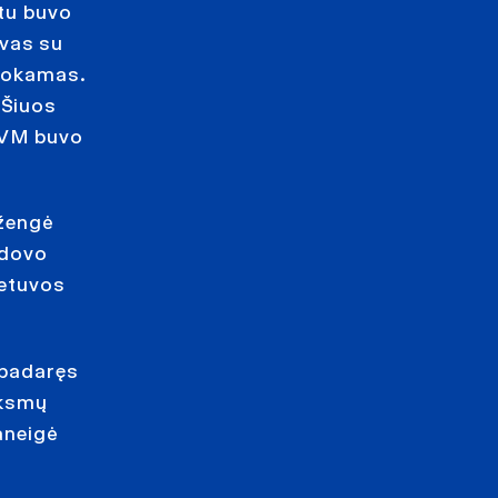
etu buvo
ovas su
 mokamas.
 Šiuos
 PVM buvo
žengė
adovo
ietuvos
 padaręs
iksmų
aneigė