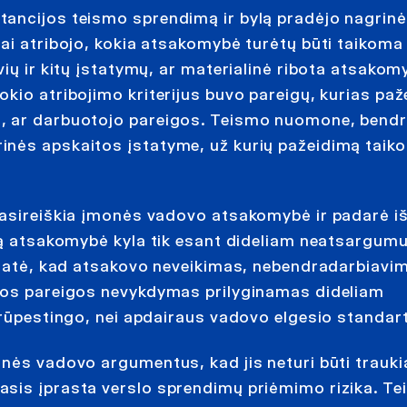
ancijos teismo sprendimą ir bylą pradėjo nagrinė
ai atribojo, kokia atsakomybė turėtų būti taikoma
ių ir kitų įstatymų, ar materialinė ribota atsakom
kio atribojimo kriterijus buvo pareigų, kurias paž
o, ar darbuotojo pareigos. Teismo nuomone, bend
inės apskaitos įstatyme, už kurių pažeidimą taik
pasireiškia įmonės vadovo atsakomybė ir padarė i
imą atsakomybė kyla tik esant dideliam neatsargumu
ustatė, kad atsakovo neveikimas, nebendradarbiavi
ntos pareigos nevykdymas prilyginamas dideliam
 rūpestingo, nei apdairaus vadovo elgesio standar
onės vadovo argumentus, kad jis neturi būti trauk
asis įprasta verslo sprendimų priėmimo rizika. T