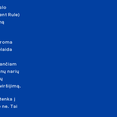
slo
ent Rule)
mą
daroma
elaida
iančiam
anų narių
dų
iršijimą.
tenka į
 ne. Tai