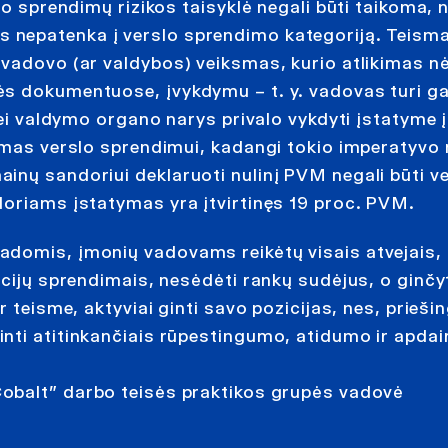
lo sprendimų rizikos taisyklė negali būti taikoma, 
 nepatenka į verslo sprendimo kategoriją. Teism
 vadovo (ar valdybos) veiksmas, kurio atlikimas nė
ės dokumentuose, įvykdymu – t. y. vadovas turi g
Jei valdymo organo narys privalo vykdyti įstatyme į
namas verslo sprendimui, kadangi tokio imperatyvo
inų sandoriui deklaruoti nulinį PVM negali būti v
doriams įstatymas yra įtvirtinęs 19 proc. PVM.
domis, įmonių vadovams reikėtų visais atvejais, k
ucijų sprendimais, nesėdėti rankų sudėjus, o ginčy
 teisme, aktyviai ginti savo pozicijas, nes, priešin
nti atitinkančiais rūpestingumo, atidumo ir apda
obalt” darbo teisės praktikos grupės vadovė