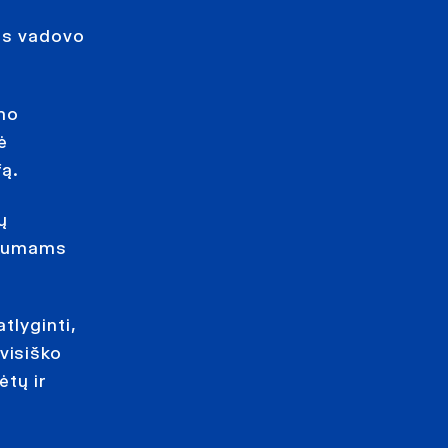
vės vadovo
mo
ė
fą.
ų
rūkumams
tlyginti,
visiško
ėtų ir