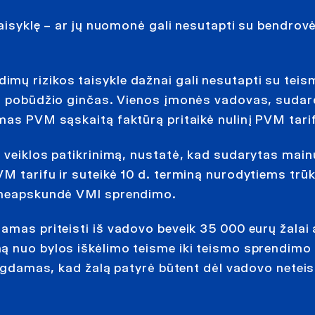
taisyklę – ar jų nuomonė gali nesutapti su bendro
mų rizikos taisykle dažnai gali nesutapti su teis
kio pobūdžio ginčas. Vienos įmonės vadovas, sudar
mas PVM sąskaitą faktūrą pritaikė nulinį PVM tari
s veiklos patikrinimą, nustatė, kad sudarytas main
VM tarifu ir suteikė 10 d. terminą nurodytiems t
r neapskundė VMI sprendimo.
mas priteisti iš vadovo beveik 35 000 eurų žalai a
ą nuo bylos iškėlimo teisme iki teismo sprendimo 
eigdamas, kad žalą patyrė būtent dėl vadovo neteis