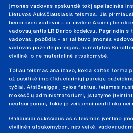
Įmonės vadovas apskundė tokį apeliacinės inst
Lietuvos Aukščiausiasis teismas. Jis pirmiausi
bendrovės vadovui – ar civilinė Akcinių bendrov
vadovaujantis LR Darbo kodeksu. Pagrindinis to
vadovas, pobūdis – ar tai buvo įmonės vadov
vadovas pažeidė pareigas, numatytas Buhalter
civilinė, o ne materialinė atsakomybė.
Toliau teismas analizavo, kokia kaltės forma 
už pasitikėjimo (fiduciarinių) pareigų pažeid
tyčiai. Atsižvelgęs į bylos faktus, teismas n
mokesčių administratoriumi, įstatyme įtvirti
neatsargumui, tokie jo veiksmai neatitinka nei
Galiausiai Aukščiausiasis teismas įvertino įm
civilinėn atsakomybėn, nes veikė, vadovaudam