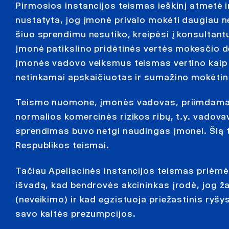
Pirmosios instancijos teismas ieškinį atmetė i
nustatyta, jog įmonė privalo mokėti daugiau 
šiuo sprendimu nesutiko, kreipėsi į konsultan
Įmonė patikslino pridėtinės vertės mokesčio d
įmonės vadovo veiksmus teismas vertino kaip 
netinkamai apskaičiuotas ir sumažino mokėtin
Teismo nuomone, įmonės vadovas, priimdamas
normalios komercinės rizikos ribų, t.y. vadova
sprendimas buvo netgi naudingas įmonei. Šią tai
Respublikos teismai.
Tačiau Apeliacinės instancijos teismas priėmė 
išvadą, kad bendrovės akcininkas įrodė, jog ž
(neveikimo) ir kad egzistuoja priežastinis ryš
savo kaltės prezumpcijos.