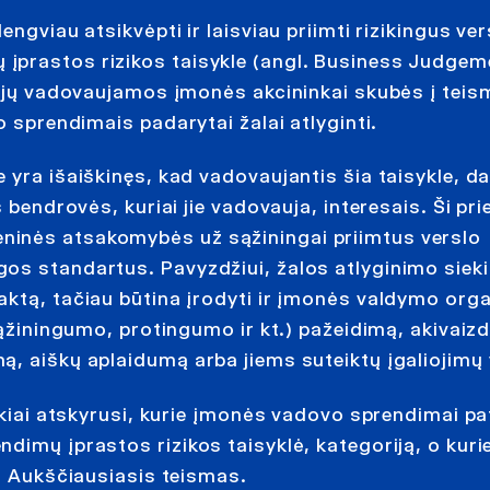
ngviau atsikvėpti ir laisviau priimti rizikingus ver
įprastos rizikos taisykle (angl. Business Judgem
ės jų vadovaujamos įmonės akcininkai skubės į teis
o sprendimais padarytai žalai atlyginti.
 yra išaiškinęs, kad vadovaujantis šia taisykle, 
 bendrovės, kuriai jie vadovauja, interesais. Ši pri
ninės atsakomybės už sąžiningai priimtus verslo
gos standartus. Pavyzdžiui, žalos atlyginimo siek
aktą, tačiau būtina įrodyti ir įmonės valdymo org
sąžiningumo, protingumo ir kt.) pažeidimą, akivaiz
, aiškų aplaidumą arba jiems suteiktų įgaliojimų v
škiai atskyrusi, kurie įmonės vadovo sprendimai pa
imų įprastos rizikos taisyklė, kategoriją, o kurie
os Aukščiausiasis teismas.