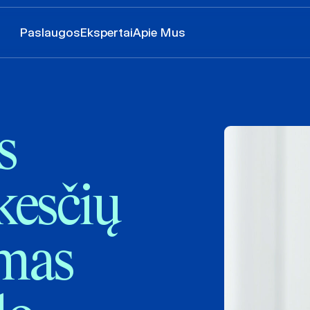
Paslaugos
Ekspertai
Apie Mus
s
esčių
omas