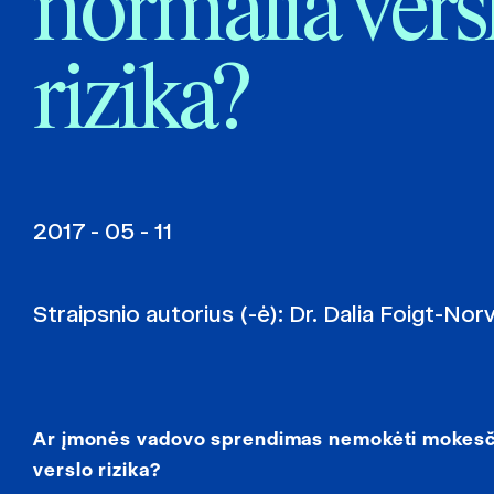
normalia vers
rizika?
2017 - 05 - 11
Straipsnio autorius (-ė):
Dr. Dalia Foigt-Nor
Ar įmonės vadovo sprendimas nemokėti mokesčių,
verslo rizika?