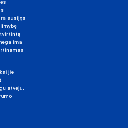
nes
as
ra susijęs
alimybę
tvirtintą
 negalima
ertinamas
ai jie
ti
gu atveju,
irumo