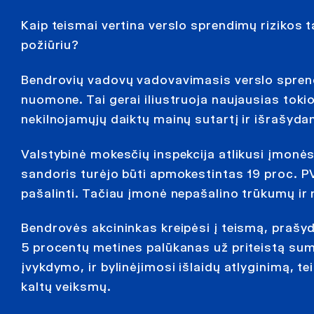
Kaip teismai vertina verslo sprendimų rizikos 
požiūriu?
Bendrovių vadovų vadovavimasis verslo sprendi
nuomone. Tai gerai iliustruoja naujausias to
nekilnojamųjų daiktų mainų sutartį ir išrašyda
Valstybinė mokesčių inspekcija atlikusi įmonė
sandoris turėjo būti apmokestintas 19 proc. P
pašalinti. Tačiau įmonė nepašalino trūkumų i
Bendrovės akcininkas kreipėsi į teismą, prašyda
5 procentų metines palūkanas už priteistą sum
įvykdymo, ir bylinėjimosi išlaidų atlyginimą, t
kaltų veiksmų.