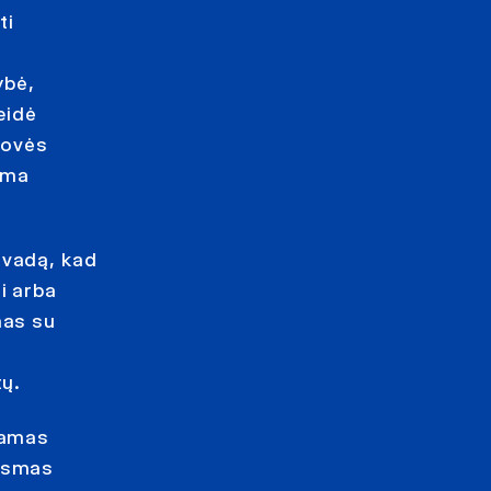
ti
ybė,
eidė
rovės
oma
švadą, kad
i arba
mas su
tų.
iamas
eismas