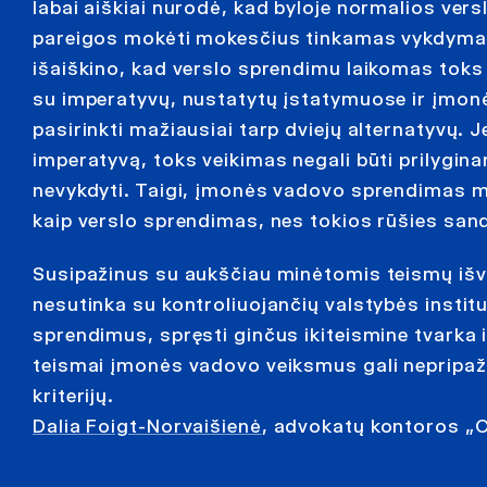
labai aiškiai nurodė, kad byloje normalios vers
pareigos mokėti mokesčius tinkamas vykdymas
išaiškino, kad verslo sprendimu laikomas toks
su imperatyvų, nustatytų įstatymuose ir įmon
pasirinkti mažiausiai tarp dviejų alternatyvų. 
imperatyvą, toks veikimas negali būti prilygi
nevykdyti. Taigi, įmonės vadovo sprendimas ma
kaip verslo sprendimas, nes tokios rūšies san
Susipažinus su aukščiau minėtomis teismų išva
nesutinka su kontroliuojančių valstybės instit
sprendimus, spręsti ginčus ikiteismine tvarka ir
teismai įmonės vadovo veiksmus gali nepripaži
kriterijų.
Dalia Foigt-Norvaišienė
, advokatų kontoros „C