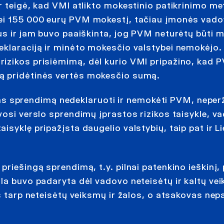
r teigė, kad VMI atlikto mokestinio patikrinimo m
nei 155 000 eurų PVM mokestį, tačiau įmonės vad
tus ir jam buvo paaiškinta, jog PVM neturėtų būti
eklaraciją ir minėto mokesčio valstybei nemokėjo.
rizikos prisiėmimą, dėl kurio VMI pripažino, kad
ą pridėtinės vertės mokesčio sumą.
 sprendimą nedeklaruoti ir nemokėti PVM, neper
vosi verslo sprendimų įprastos rizikos taisykle, v
syklę pripažįsta daugelio valstybių, taip pat ir L
priešingą sprendimą, t.y. pilnai patenkino ieškinį,
ala buvo padaryta dėl vadovo neteisėtų ir kaltų ve
ys tarp neteisėtų veiksmų ir žalos, o atsakovas nep