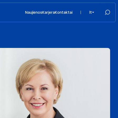
Naujienos
Karjera
Kontaktai
lt