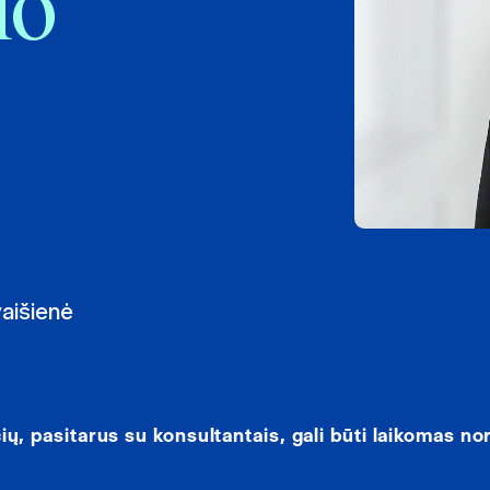
lo
vaišienė
 pasitarus su konsultantais, gali būti laikomas no