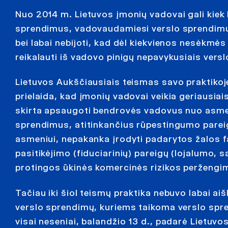
Nuo 2014 m. Lietuvos įmonių vadovai gali kiek le
sprendimus, vadovaudamiesi verslo sprendimų 
bei labai nebijoti, kad dėl kiekvienos nesėkm
reikalauti iš vadovo pinigų nepavykusiais versl
Lietuvos Aukščiausiais teismas savo praktikoje
prielaida, kad įmonių vadovai veikia geriausiais
skirta apsaugoti bendrovės vadovus nuo asme
sprendimus, atitinkančius rūpestingumo parei
asmeniui, nepakanka įrodyti padarytos žalos f
pasitikėjimo (fiduciarinių) pareigų (lojalumo, 
protingos ūkinės komercinės rizikos peržengimą
Tačiau iki šiol teismų praktika nebuvo labai ai
verslo sprendimų, kuriems taikoma verslo sprend
visai neseniai, balandžio 13 d., padarė Lietuv