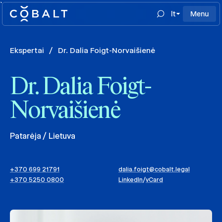
`
lt
Menu
Ekspertai
/
Dr. Dalia Foigt-Norvaišienė
Dr. Dalia Foigt-
Norvaišienė
Patarėja / Lietuva
+370 699 21791
dalia.foigt@cobalt.legal
+370 5250 0800
LinkedIn
/
vCard