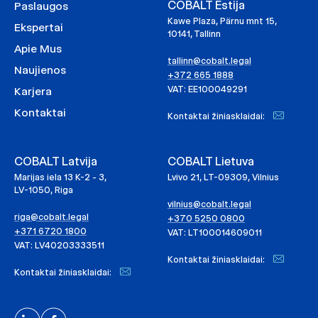
COBALT Estija
Paslaugos
Kawe Plaza, Pärnu mnt 15,
Ekspertai
10141, Tallinn
Apie Mus
tallinn@cobalt.legal
Naujienos
+372 665 1888
VAT: EE100049291
Karjera
Kontaktai
Kontaktai žiniasklaidai:
COBALT Latvija
COBALT Lietuva
Marijas iela 13 K-2 - 3,
Lvivo 21, LT-09309, Vilnius
LV-1050, Riga
vilnius@cobalt.legal
riga@cobalt.legal
+370 5250 0800
+371 6720 1800
VAT: LT100014609011
VAT: LV40203333511
Kontaktai žiniasklaidai:
Kontaktai žiniasklaidai: