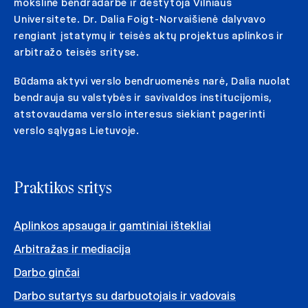
moksline bendradarbe ir dėstytoja Vilniaus
Universitete. Dr. Dalia Foigt-Norvaišienė dalyvavo
rengiant įstatymų ir teisės aktų projektus aplinkos ir
arbitražo teisės srityse.
Būdama aktyvi verslo bendruomenės narė, Dalia nuolat
bendrauja su valstybės ir savivaldos institucijomis,
atstovaudama verslo interesus siekiant pagerinti
verslo sąlygas Lietuvoje.
Praktikos sritys
Aplinkos apsauga ir gamtiniai ištekliai
Arbitražas ir mediacija
Darbo ginčai
Darbo sutartys su darbuotojais ir vadovais