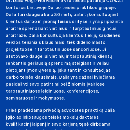
Dr. Dalia Foigt-Norvaišienė yra teisės patarėja COBALT
kontoros Lietuvoje Darbo teisės praktikos grupėje.
Dalia turi daugiau kaip 30 metų patirtį konsultuojant
klientus darbo ir įmonių teisės srityse ir yra pripažinta
arbitrė sprendžiant vietinius ir tarptautinius ginčus
arbitraže. Dalia konsultuoja klientus tiek jų kasdienės
veiklos teisiniais klausimais, tiek didelio masto
projektuose ir tarptautiniuose sandoriuose. Ji
atstovavo daugeliui vietinių ir tarptautinių klientų
renkantis geriausią sprendimą steigiant ir vėliau
plėtojant įmonių verslą, įskaitant ir konsultacijas
darbo teisės klausimais. Dalia yra dažnai kviečiama
pasidalinti savo patirtimi bei žiniomis įvairiose
tarptautiniuose leidiniuose, konferencijose,
seminaruose ir mokymuose.
Prieš pradėdama privačią advokatės praktiką Dalia
įgijo aplinkosaugos teisės mokslų daktarės
kvalifikacinį laipsnį ir savo karjerą tęsė dirbdama