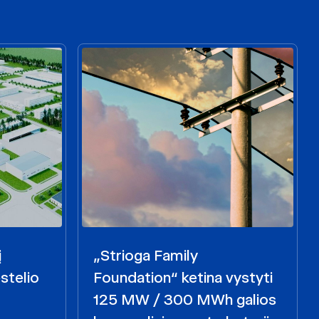
į
„Strioga Family
stelio
Foundation“ ketina vystyti
125 MW / 300 MWh galios