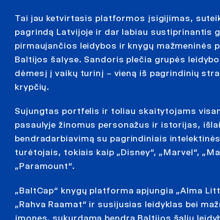
Tai jau ketvirtasis platformos įsigijimas, sutei
pagrindą Latvijoje ir dar labiau sustiprinantis 
pirmaujančios leidybos ir knygų mažmeninės 
Baltijos šalyse. Sandoris plečia grupės leidyb
dėmesį į vaikų turinį – vieną iš pagrindinių st
krypčių.
Sujungtas portfelis ir toliau skaitytojams vis
pasaulyje žinomus personažus ir istorijas, iš
bendradarbiavimą su pagrindiniais intelektinė
turėtojais, tokiais kaip „Disney“, „Marvel“, „Ma
„Paramount“.
„BaltCap“ knygų platforma apjungia „Alma Litt
„Rahva Raamat“ ir susijusias leidyklas bei m
įmones, sukurdama bendrą Baltijos šalių leidy