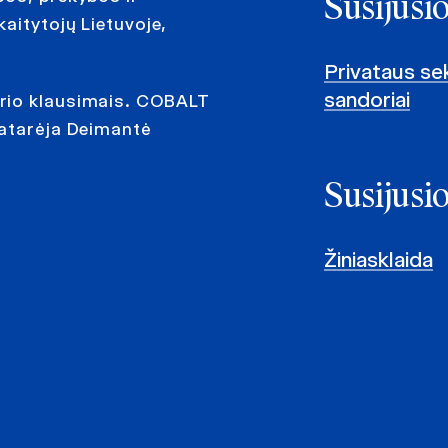
Susijusi
aitytojų Lietuvoje,
Privataus sek
sandoriai
rio klausimais. COBALT
patarėja Deimantė
Susijusi
Žiniasklaida