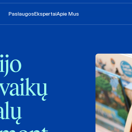
Paslaugos
Ekspertai
Apie Mus
ijo
vaikų
alų