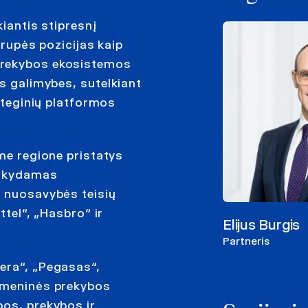
kiantis stipresnį
grupės pozicijas kaip
prekybos ekosistemos
os galimybes, sutelkiant
rateginių platformos
ame regione pristatys
laikydamas
s nuosavybės teisių
ttel“, „Hasbro“ ir
Elijus Burgis
Partneris
era“, „Pegasas“,
ažmeninės prekybos
bos, prekybos ir