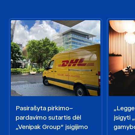
Pasirašyta pirkimo–
„Legget
pardavimo sutartis dėl
įsigyti
„Venipak Group“ įsigijimo
gamybo