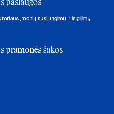
os paslaugos
toriaus įmonių susijungimų ir įsigijimų
os pramonės šakos