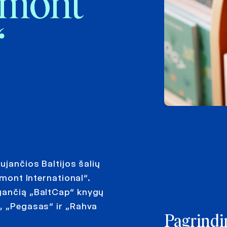
Egmont
“
ujančios Baltijos šalių
gmont International“.
ugančią „BaltCap“ knygų
“, „Pegasas“ ir „Rahva
Pagrindin