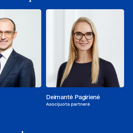
Deimantė Pagirienė
Asocijuota partnerė