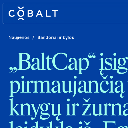
Naujienos
/
Sandoriai ir bylos
„BaltCap“ įsig
pirmaujančią 
knygų ir žurn