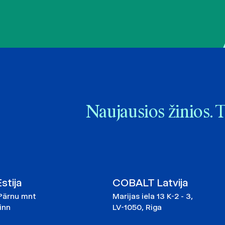
Naujausios žinios. 
tija
COBALT Latvija
Pärnu mnt
Marijas iela 13 K-2 - 3,
linn
LV-1050, Riga