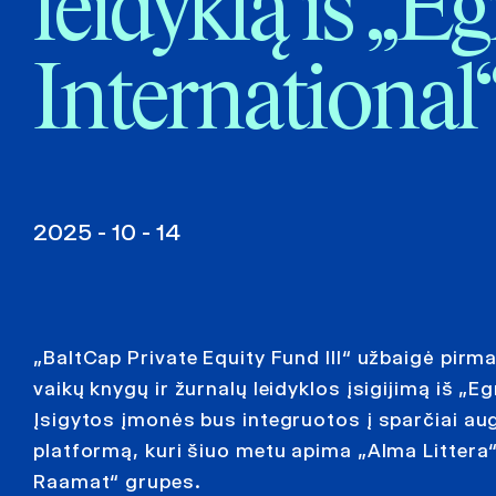
leidyklą iš „
International
2025 - 10 - 14
„BaltCap Private Equity Fund III“ užbaigė pirma
vaikų knygų ir žurnalų leidyklos įsigijimą iš „E
Įsigytos įmonės bus integruotos į sparčiai a
platformą, kuri šiuo metu apima „Alma Littera
Raamat“ grupes.