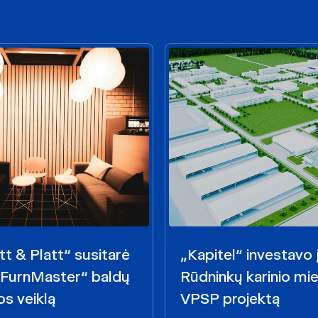
t & Platt“ susitarė
„Kapitel“ investavo 
 „FurnMaster“ baldų
Rūdninkų karinio mie
s veiklą
VPSP projektą