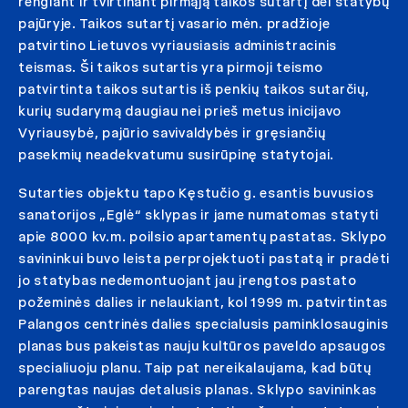
rengiant ir tvirtinant pirmąją taikos sutartį dėl statybų
pajūryje. Taikos sutartį vasario mėn. pradžioje
patvirtino Lietuvos vyriausiasis administracinis
teismas. Ši taikos sutartis yra pirmoji teismo
patvirtinta taikos sutartis iš penkių taikos sutarčių,
kurių sudarymą daugiau nei prieš metus inicijavo
Vyriausybė, pajūrio savivaldybės ir gręsiančių
pasekmių neadekvatumu susirūpinę statytojai.
Sutarties objektu tapo Kęstučio g. esantis buvusios
sanatorijos „Eglė“ sklypas ir jame numatomas statyti
apie 8000 kv.m. poilsio apartamentų pastatas. Sklypo
savininkui buvo leista perprojektuoti pastatą ir pradėti
jo statybas nedemontuojant jau įrengtos pastato
požeminės dalies ir nelaukiant, kol 1999 m. patvirtintas
Palangos centrinės dalies specialusis paminklosauginis
planas bus pakeistas nauju kultūros paveldo apsaugos
specialiuoju planu. Taip pat nereikalaujama, kad būtų
parengtas naujas detalusis planas. Sklypo savininkas