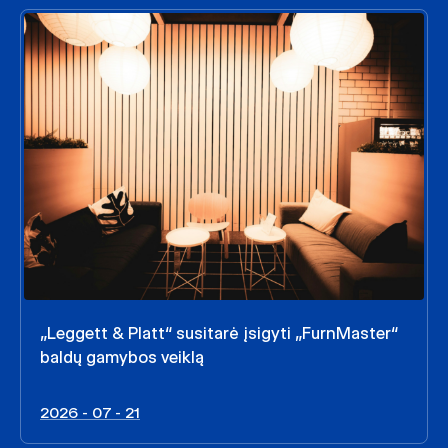
„Leggett & Platt“ susitarė įsigyti „FurnMaster“
baldų gamybos veiklą
2026 - 07 - 21