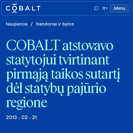
lt
Menu
Naujienos
/
Sandoriai ir bylos
COBALT atstovavo
statytojui tvirtinant
pirmąją taikos sutartį
dėl statybų pajūrio
regione
2013 - 02 - 21