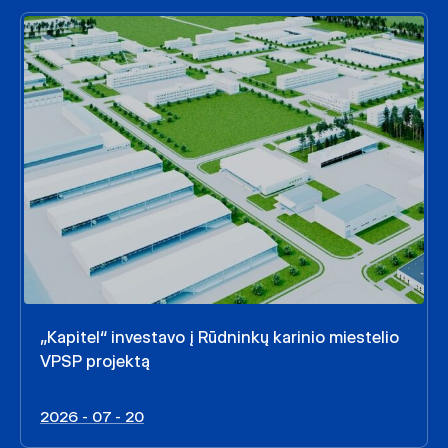
„Kapitel“ investavo į Rūdninkų karinio miestelio
VPSP projektą
2026 - 07 - 20