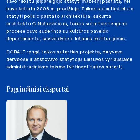
savo ruožtu įsipareigojo statyti mažesnį pastatą, nei
buvo ketinta 2008 m. pradžioje. Taikos sutartimi leisto
statyti poilsio pastato architektūra, sukurta
architekto G.Natkevičiaus, taikos sutarties rengimo
procese buvo suderinta su Kultūros paveldo
departamentu, savivaldybe ir kitomis institucijomis.
COBALT rengė taikos sutarties projektą, dalyvavo
derybose ir atstovavo statytojui Lietuvos vyriausiame
administraciniame teisme tvirtinant taikos sutartį.
Pagrindiniai ekspertai