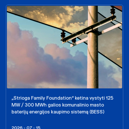
„Strioga Family Foundation“ ketina vystyti 125
MW / 300 MWh galios komunalinio masto
baterijų energijos kaupimo sistemą (BESS)
2026 - 07 - 15