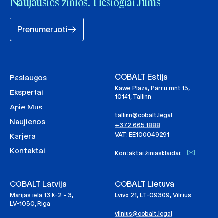
Naujausios žinios. Tiesiogiai Jums
Prenumeruoti
COBALT Estija
Paslaugos
Kawe Plaza, Pärnu mnt 15,
Ekspertai
10141, Tallinn
Apie Mus
tallinn@cobalt.legal
Naujienos
+372 665 1888
VAT: EE100049291
Karjera
Kontaktai
Kontaktai žiniasklaidai:
COBALT Latvija
COBALT Lietuva
Marijas iela 13 K-2 - 3,
Lvivo 21, LT-09309, Vilnius
LV-1050, Riga
vilnius@cobalt.legal