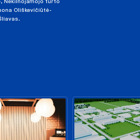
, Nekilnojamojo turto
mona Oliškevičiūtė-
Šliavas.