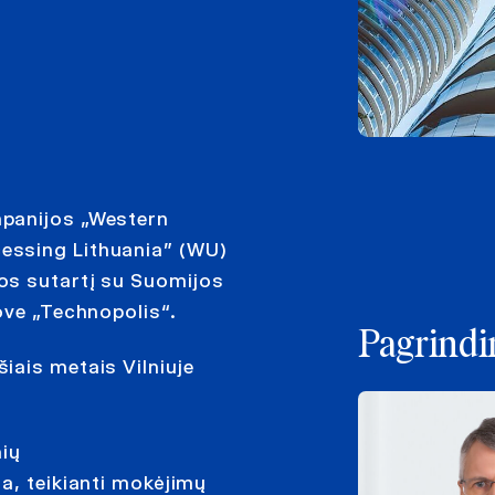
mpanijos „Western
essing Lithuania” (WU)
os sutartį su Suomijos
ove „Technopolis“.
Pagrindin
iais metais Vilniuje
nių
a, teikianti mokėjimų