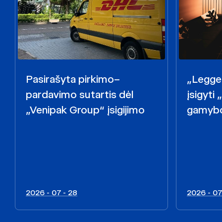
Pasirašyta pirkimo–
„Legget
pardavimo sutartis dėl
įsigyti
„Venipak Group“ įsigijimo
gamybo
2026 - 07 - 28
2026 - 07