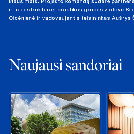
klausimais. Projekto komandą sudarė partnerė
ir infrastruktūros praktikos grupės vadovė Si
Cicėnienė ir vadovaujantis teisininkas Aušrys 
Naujausi sandoriai