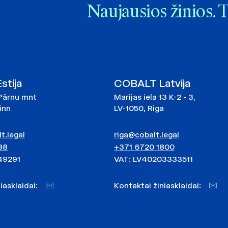
Naujausios žinios. 
tija
COBALT Latvija
Pärnu mnt
Marijas iela 13 K-2 - 3,
linn
LV-1050, Riga
t.legal
riga@cobalt.legal
88
+371 6720 1800
49291
VAT: LV40203333511
niasklaidai:
Kontaktai žiniasklaidai: