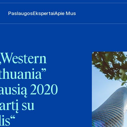
Paslaugos
Ekspertai
Apie Mus
„Western
thuania”
ausią 2020
rtį su
is“