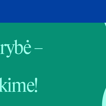
rybė –
kime!