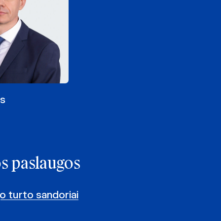
as
os paslaugos
o turto sandoriai