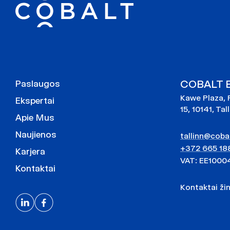
COBALT Es
Paslaugos
Kawe Plaza, 
Ekspertai
15, 10141, Tal
Apie Mus
Naujienos
tallinn@cobal
+372 665 18
Karjera
VAT: EE1000
Kontaktai
Kontaktai ži