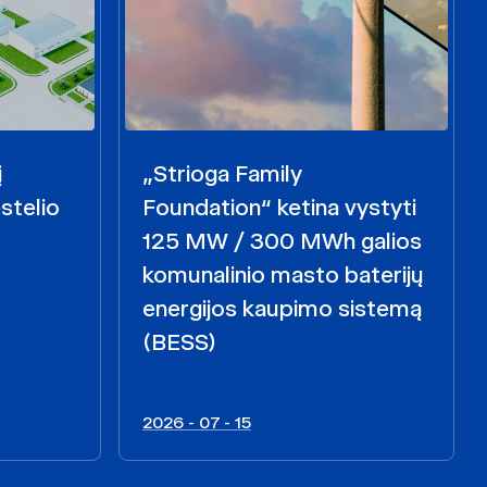
į
„Strioga Family
stelio
Foundation“ ketina vystyti
125 MW / 300 MWh galios
komunalinio masto baterijų
energijos kaupimo sistemą
(BESS)
2026 - 07 - 15