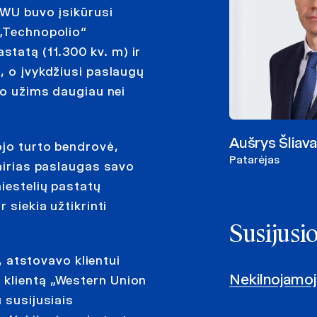
 WU buvo įsikūrusi
 „Technopolio“
tatą (11.300 kv. m) ir
, o įvykdžiusi paslaugų
so užims daugiau nei
Aušrys Šliav
ojo turto bendrovė,
Patarėjas
vairias paslaugas savo
miestelių pastatų
 siekia užtikrinti
Susijusi
atstovavo klientui
Nekilnojamoj
 klientą „Western Union
 susijusiais