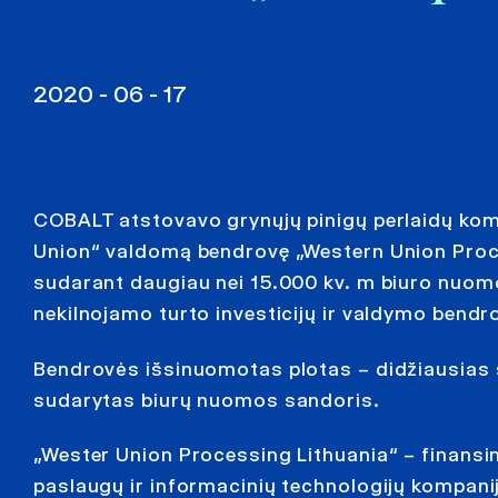
2020 - 06 - 17
COBALT atstovavo grynųjų pinigų perlaidų ko
Union“ valdomą bendrovę „Western Union Proc
sudarant daugiau nei 15.000 kv. m biuro nuom
nekilnojamo turto investicijų ir valdymo bendr
Bendrovės išsinuomotas plotas – didžiausias š
sudarytas biurų nuomos sandoris.
„Wester Union Processing Lithuania“ – finansi
paslaugų ir informacinių technologijų kompanij