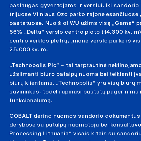
paslaugas gyventojams ir verslui. Iki sandorio
trijuose Vilniaus Ozo parko rajone esančiuose
pastatuose. Nuo šiol WU užims visą „Gama“ pas
66% „Delta“ verslo centro ploto (14.300 kv. m)
centro veiklos plėtrą, įmonė verslo parke iš vi
25.000 kv. m.
„Technopolis Plc“ – tai tarptautinė nekilnojam
užsiimanti biuro patalpų nuoma bei teikianti į
biurų klientams. „Technopolis“ yra visų biurų 
savininkas, todėl rūpinasi pastatų pagerinimu ir
funkcionalumą.
COBALT derino nuomos sandorio dokumentus, 
derybose su patalpų nuomotoju bei konsultavo
Processing Lithuania“ visais kitais su sandoriu