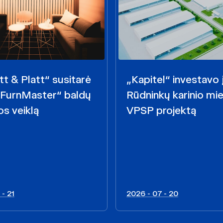
t & Platt“ susitarė
„Kapitel“ investavo 
 „FurnMaster“ baldų
Rūdninkų karinio mie
s veiklą
VPSP projektą
 - 21
2026 - 07 - 20