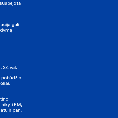
 suabejota
acija gali
ykdymą
 24 val.
no pobūdžio
toliau
ntino
laikyti FM,
atų ir pan.