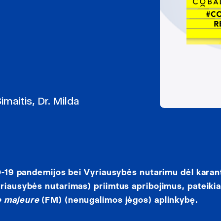
imaitis
,
Dr. Milda
VID-19 pandemijos bei Vyriausybės nutarimu dėl karan
yriausybės nutarimas) priimtus apribojimus, pateik
e majeure
(FM) (nenugalimos jėgos) aplinkybę.