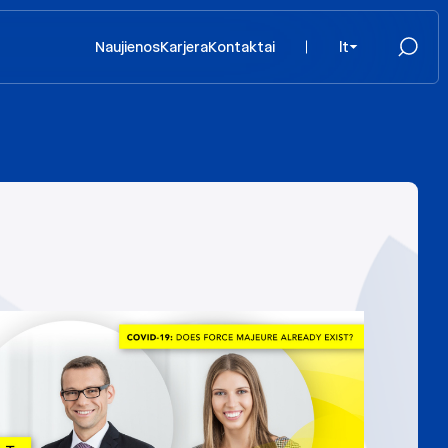
Naujienos
Karjera
Kontaktai
lt