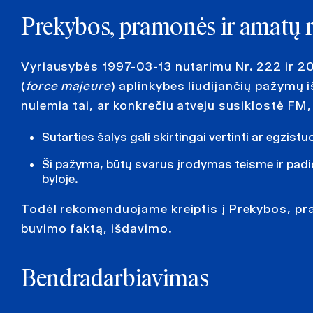
Prekybos, pramonės ir amatų
Vyriausybės 1997-03-13 nutarimu Nr. 222 ir 2
(
force majeure
) aplinkybes liudijančių pažym
nulemia tai, ar konkrečiu atveju susiklostė FM
Sutarties šalys gali skirtingai vertinti ar egzist
Ši pažyma, būtų svarus įrodymas teisme ir pad
byloje.
Todėl rekomenduojame kreiptis į Prekybos, pr
buvimo faktą, išdavimo.
Bendradarbiavimas