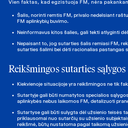
Vien faktas, kad egzistuoja FM, nėra pakanka
Šalis, norinti remtis FM, privalo nedelsiant raštu
FM aplinkybių buvimo.
Neinformavus kitos šalies, gali tekti atlyginti 
Nepaisant to, jog sutarties šalis remiasi FM, r
sutarties šalimi bei dėti racionalias pastangas s
Reikšmingos sutarties sąlygos
Kiekvienoje situacijoje yra reikšmingos ne tik fak
Sutartyje gali būti numatytos specialios sąlygos
aplinkybės nebus laikomos FM, detalizuoti prane
Sutartyse gali būti sulygta dėl užsienio teisės t
priklausomai nuo sutarčių su užsienio subjektais 
reikšmė, būtų nustatoma pagal taikomą užsienio