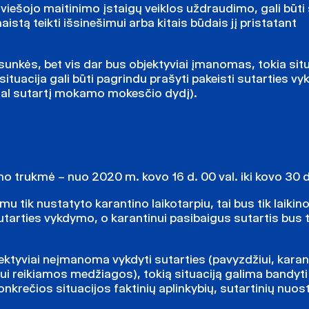
l viešojo maitinimo įstaigų veiklos uždraudimo, gali būti
stą teikti išsinešimui arba kitais būdais jį pristatant
sunkės, bet vis dar bus objektyviai įmanomas, tokia situ
situacija gali būti pagrindu prašyti pakeisti sutarties v
agal sutartį mokamo mokesčio dydį).
 trukmė – nuo 2020 m. kovo 16 d. 00 val. iki kovo 30 d.
u tik nustatyto karantino laikotarpiu, tai bus tik laiki
 sutarties vykdymo, o karantinui pasibaigus sutartis bus 
bjektyviai neįmanoma vykdyti sutarties (pavyzdžiui, kara
i reikiamos medžiagos), tokią situaciją galima bandyti 
nkrečios situacijos faktinių aplinkybių, sutartinių nuost