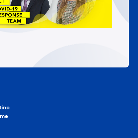
tino
iame