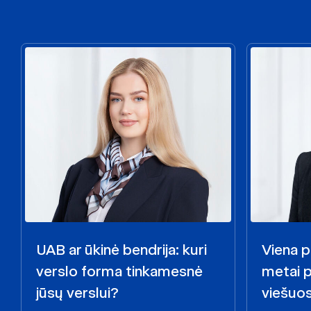
UAB ar ūkinė bendrija: kuri
Viena p
verslo forma tinkamesnė
metai 
jūsų verslui?
viešuo