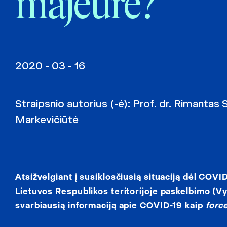
majeure?
2020 - 03 - 16
Straipsnio autorius (-ė):
Prof. dr. Rimantas S
Markevičiūtė
Atsižvelgiant į susiklosčiusią situaciją dėl CO
Lietuvos Respublikos teritorijoje paskelbimo (V
svarbiausią informaciją apie COVID-19 kaip
forc