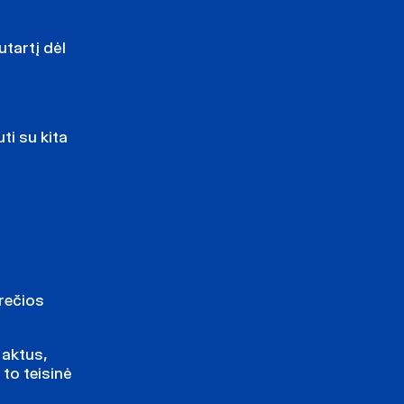
utartį dėl
ti su kita
krečios
 aktus,
 to teisinė