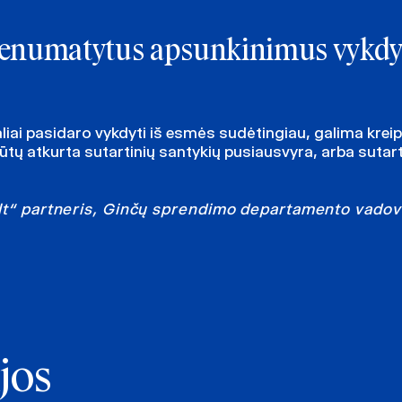
į nenumatytus apsunkinimus vykdy
aliai pasidaro vykdyti iš esmės sudėtingiau, galima kreipt
 būtų atkurta sutartinių santykių pusiausvyra, arba sutart
lt“ partneris, Ginčų sprendimo departamento vadova
jos