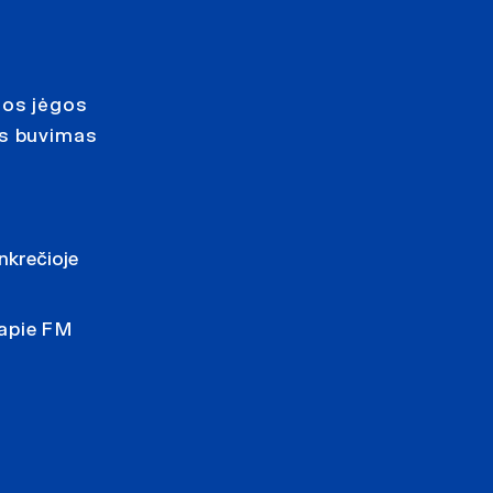
mos jėgos
os buvimas
nkrečioje
 apie FM