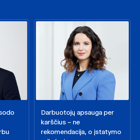
i sodo
Darbuotojų apsauga per
karščius – ne
rbu
rekomendacija, o įstatymo