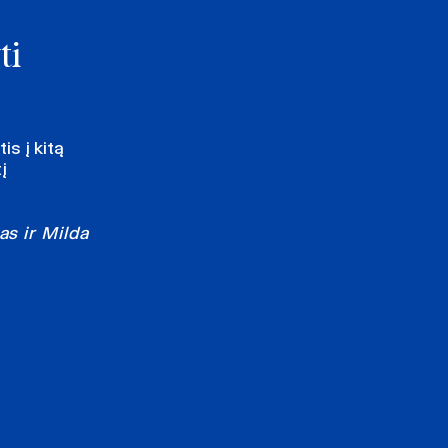
ti
is į kitą
į
s ir Milda