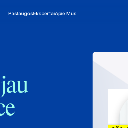
Paslaugos
Ekspertai
Apie Mus
 jau
ce