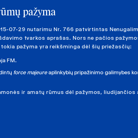
 rūmų pažyma
015-07-29 nutarimu Nr. 766 patvirtintas Nenugali
ų išdavimo tvarkos aprašas. Nors ne pačios pažym
, tokia pažyma yra reikšminga dėl šių priežasčių:
uoja FM.
idintų
force majeure
aplinkybių pripažinimo galimybes ko
amonės ir amatų rūmus dėl pažymos, liudijančios