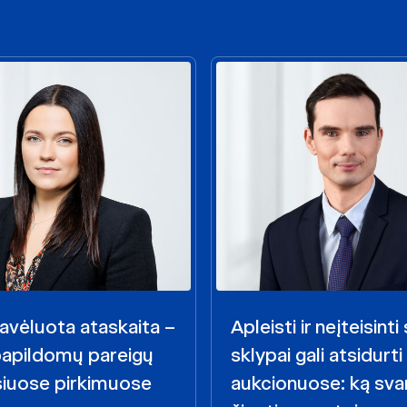
avėluota ataskaita –
Apleisti ir neįteisint
papildomų pareigų
sklypai gali atsidurti
siuose pirkimuose
aukcionuose: ką sva