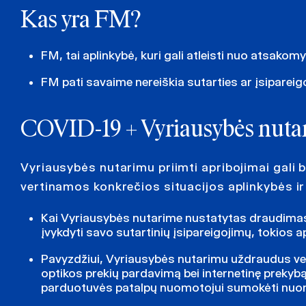
Kas yra FM?
FM, tai aplinkybė, kuri gali atleisti nuo atsako
FM pati savaime nereiškia sutarties ar įsipareig
COVID-19 + Vyriausybės nuta
Vyriausybės nutarimu priimti apribojimai gali b
vertinamos konkrečios situacijos aplinkybės ir
Kai Vyriausybės nutarime nustatytas draudimas ai
įvykdyti savo sutartinių įsipareigojimų, tokios ap
Pavyzdžiui, Vyriausybės nutarimu uždraudus veik
optikos prekių pardavimą bei internetinę prekybą
parduotuvės patalpų nuomotojui sumokėti nuomo