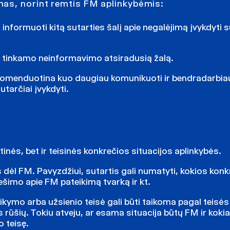
mas, norint remtis FM aplinkybėmis:
 informuoti kitą sutarties šalį apie negalėjimą įvykdyti s
dėl tinkamo neinformavimo atsiradusią žalą.
ekomenduotina kuo daugiau komunikuoti ir bendradarbiau
utarčiai įvykdyti.
tinės, bet ir teisinės konkrečios situacijos aplinkybės.
 dėl FM. Pavyzdžiui, sutartis gali numatyti, kokios kon
šimo apie FM pateikimą tvarką ir kt.
aikymo arba užsienio teisė gali būti taikoma pagal teisės
rūšių. Tokiu atveju, ar esama situacija būtų FM ir kokia
 teisę.