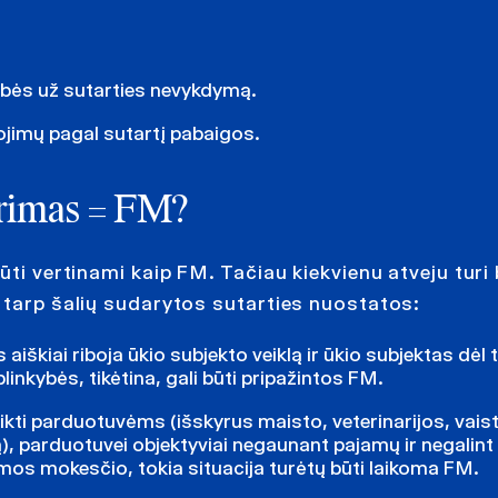
mybės už sutarties nevykdymą.
ojimų pagal sutartį pabaigos.
rimas
= FM
?
ūti vertinami kaip FM. Tačiau kiekvienu atveju turi 
 tarp šalių sudarytos sutarties nuostatos:
škiai riboja ūkio subjekto veiklą ir ūkio subjektas dėl t
linkybės, tikėtina, gali būti pripažintos FM.
ti parduotuvėms (išskyrus maisto, veterinarijos, vaisti
), parduotuvei objektyviai negaunant pajamų ir negalint
s mokesčio, tokia situacija turėtų būti laikoma FM.