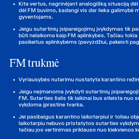
Kita vertus, nagrinėjant analogišką situaciją dė
dėl FM buvimo, kadangi vis dar lieka galimybė mai
gyventojams.
Jeigu sutartinių įsipareigojimų įvykdymas tik pa
būti nelaikoma kaip FM aplinkybės. Tačiau tokia 
pasikeitus aplinkybėms (pavyzdžiui, pakeisti p
FM trukmė
Vyriausybės nutarimu nustatyta karantino režimo
Jeigu neįmanoma įvykdyti sutartinių įsipareigojim
FM. Sutarties šalis tik laikinai bus atleista nuo
vykdoma įprastine tvarka.
Jei pasibaigus karantino laikotarpiui ir toliau o
laikotarpiu nebuvo pristatytos sutarties vykdymu
tačiau jos vertinimas priklauso nuo kiekvienos ko