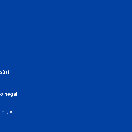
būti
o negali
nių ir