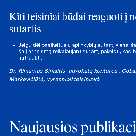
Kiti teisiniai būdai reaguoti 
sutartis
Jeigu dėl pasikeitusių aplinkybių sutartį vienai š
šalį ar teismą reikalaujant sutartį pakeisti, kad
nutraukti.
Dr. Rimantas Simaitis, advokatų kontoros „Coba
Markevičiūtė, vyresnioji teisininkė
Naujausios publikaci