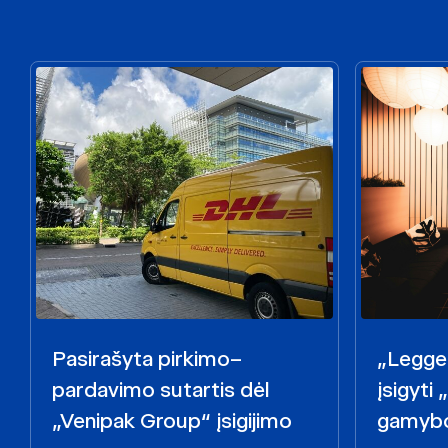
Pasirašyta pirkimo–
„Legget
pardavimo sutartis dėl
įsigyti
„Venipak Group“ įsigijimo
gamybo