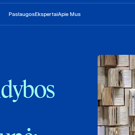
Paslaugos
Ekspertai
Apie Mus
idybos