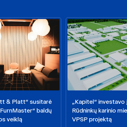
t & Platt“ susitarė
„Kapitel“ investavo 
 „FurnMaster“ baldų
Rūdninkų karinio mie
s veiklą
VPSP projektą