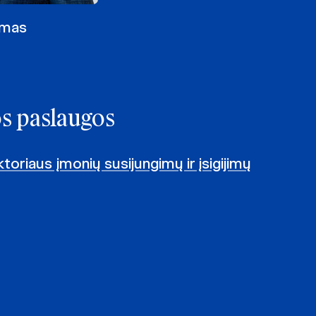
imas
os paslaugos
toriaus įmonių susijungimų ir įsigijimų