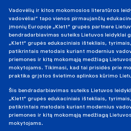
Vadovėlių ir kitos mokomosios literatūros leid
vadovėliai“ tapo vienos pirmaujančių edukacin
įmonių Europoje „Klett“ grupės partnere Lietuv
bendradarbiavimas suteiks Lietuvos leidyklai 
„Klett“ grupės edukaciniais ištekliais, tyrimais
patikrintais metodais kuriant modernius vadov
priemones ir kitą mokomąją medžiagą Lietuvo
mokytojams. Tikimasi, kad tai prisidės prie m
praktika grįstos švietimo aplinkos kūrimo Liet
Šis bendradarbiavimas suteiks Lietuvos leidyk
„Klett“ grupės edukaciniais ištekliais, tyrimais
patikrintais metodais kuriant modernius vadov
priemones ir kitą mokomąją medžiagą Lietuvo
mokytojams.