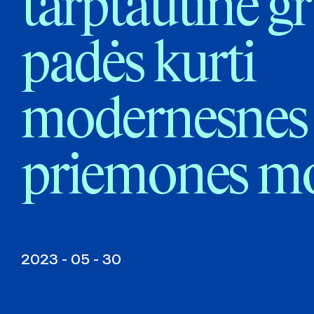
tarptautinė g
padės kurti
modernesnes
priemones mo
2023 - 05 - 30