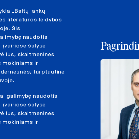
ykla „Baltų lankų
ės literatūros leidybos
oje. Šis
galimybę naudotis
Pagrindin
, įvairiose šalyse
ėlius, skaitmenines
s mokiniams ir
odernesnės, tarptautine
uvoje.
lai galimybę naudotis
, įvairiose šalyse
ėlius, skaitmenines
s mokiniams ir