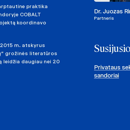
arptautine praktika
Dr. Juozas R
Sandoryje COBALT
Partneris
rojektą koordinavo
a 2015 m. atskyrus
Susijusi
ų“ grožinės literatūros
ą leidžia daugiau nei 20
Privataus sek
sandoriai