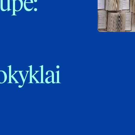
rupė:
kyklai