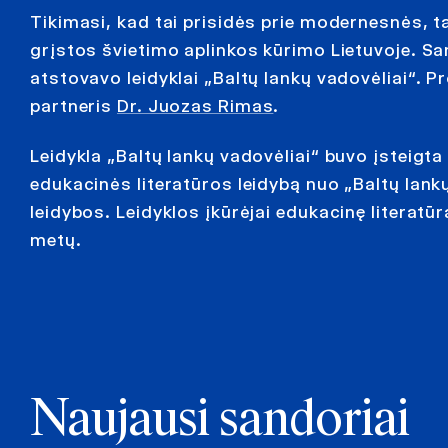
Tikimasi, kad tai prisidės prie modernesnės, t
grįstos švietimo aplinkos kūrimo Lietuvoje. 
atstovavo leidyklai „Baltų lankų vadovėliai“. P
partneris
Dr. Juozas Rimas
.
Leidykla „Baltų lankų vadovėliai“ buvo įsteigt
edukacinės literatūros leidybą nuo „Baltų lank
leidybos. Leidyklos įkūrėjai edukacinę literatūr
metų.
Naujausi sandoriai