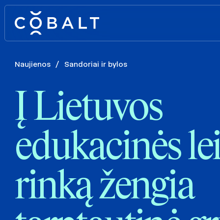
Naujienos
/
Sandoriai ir bylos
Į Lietuvos
edukacinės le
rinką žengia