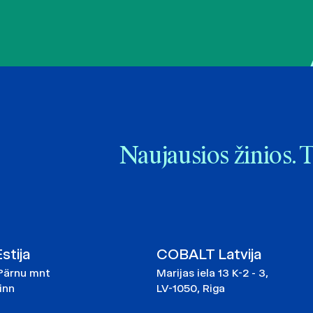
Naujausios žinios. 
tija
COBALT Latvija
Pärnu mnt
Marijas iela 13 K-2 - 3,
linn
LV-1050, Riga