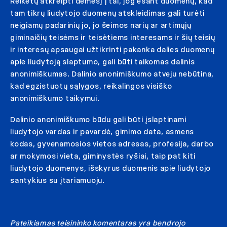
Reikėtų atkreipti dėmesį į tai, jog esant duomenų, kad
tam tikrų liudytojo duomenų atskleidimas gali turėti
neigiamų padarinių jo, jo šeimos narių ar artimųjų
giminaičių teisėms ir teisėtiems interesams ir šių teisių
ir interesų apsaugai užtikrinti pakanka dalies duomenų
apie liudytoją slaptumo, gali būti taikomas dalinis
anonimiškumas. Dalinio anonimiškumo atveju nebūtina,
kad egzistuotų sąlygos, reikalingos visiško
anonimiškumo taikymui.
Dalinio anonimiškumo būdu gali būti įslaptinami
liudytojo vardas ir pavardė, gimimo data, asmens
kodas, gyvenamosios vietos adresas, profesija, darbo
ar mokymosi vieta, giminystės ryšiai, taip pat kiti
liudytojo duomenys, išskyrus duomenis apie liudytojo
santykius su įtariamuoju.
Pateikiamas teisininko komentaras yra bendrojo