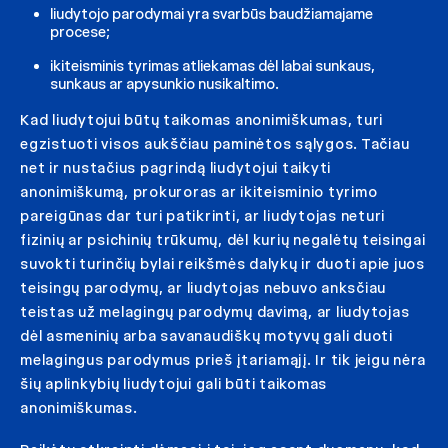
liudytojo parodymai yra svarbūs baudžiamajame
procese;
ikiteisminis tyrimas atliekamas dėl labai sunkaus,
sunkaus ar apysunkio nusikaltimo.
Kad liudytojui būtų taikomas anonimiškumas, turi
egzistuoti visos aukščiau paminėtos sąlygos. Tačiau
net ir nustačius pagrindą liudytojui taikyti
anonimiškumą, prokuroras ar ikiteisminio tyrimo
pareigūnas dar turi patikrinti, ar liudytojas neturi
fizinių ar psichinių trūkumų, dėl kurių negalėtų teisingai
suvokti turinčių bylai reikšmės dalykų ir duoti apie juos
teisingų parodymų, ar liudytojas nebuvo anksčiau
teistas už melagingų parodymų davimą, ar liudytojas
dėl asmeninių arba savanaudiškų motyvų gali duoti
melagingus parodymus prieš įtariamąjį. Ir tik jeigu nėra
šių aplinkybių liudytojui gali būti taikomas
anonimiškumas.