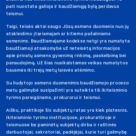
pati nuostata galioja ir baudžiamąją bylą perdavus
teismui.
Taigi, teisės aktai saugo Jūsų asmens duomenis nuo jų
atskleidimo įtariamajam ar kitiems pašaliniams
asmenims. Baudžiamajame kodekse netgi yra numatyta
baudžiamoji atsakomybė už neteisėtą informacijos
apie privatų asmens gyvenimą rinkimą, paskelbimą bei
panaudojimą. Už šias nusikalstamas veikas numatytos
bausmės iki trejų metų laisvės atėmimo.
Su liudytojo asmens duomenimis baudžiamojo proceso
metu galimybė susipažinti yra suteikta tik ikiteisminio
tyrimo pareigūnams, prokurorui ir teismui.
Aišku, praktikoje šis subjektų ratas yra kiek platesnis.
Ikiteisminio tyrimo institucijose, prokuratūroje ir
teismuose be paminėtų subjektų dirba ir raštinės
darbuotojai, sekretoriai, padėjėjai, kurie turi galimybę