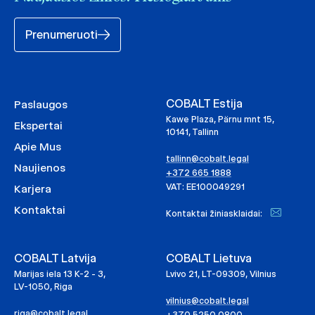
Prenumeruoti
COBALT Estija
Paslaugos
Kawe Plaza, Pärnu mnt 15,
Ekspertai
10141, Tallinn
Apie Mus
tallinn@cobalt.legal
Naujienos
+372 665 1888
VAT: EE100049291
Karjera
Kontaktai
Kontaktai žiniasklaidai:
COBALT Latvija
COBALT Lietuva
Marijas iela 13 K-2 - 3,
Lvivo 21, LT-09309, Vilnius
LV-1050, Riga
vilnius@cobalt.legal
riga@cobalt.legal
+370 5250 0800