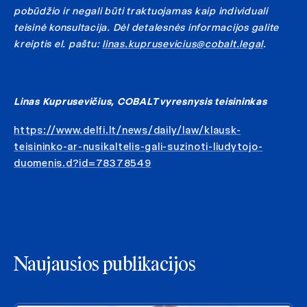
pobūdžio ir negali būti traktuojamas kaip individuali
teisinė konsultacija. Dėl detalesnės informacijos galite
kreiptis el. paštu:
linas.kuprusevicius@cobalt.legal
.
Linas Kuprusevičius, COBALT vyresnysis teisininkas
https://www.delfi.lt/news/daily/law/klausk-
teisininko-ar-nusikaltelis-gali-suzinoti-liudytojo-
duomenis.d?id=78378549
Naujausios publikacijos