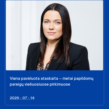
Viena pavėluota ataskaita – metai papildomų
pareigų viešuosiuose pirkimuose
2026 - 07 - 14