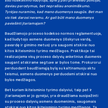
Esu nusikaltimo liudytoja, apie jį pati pranešiau policijai,
daviau parodymus, bet neprašiau anonimiškumo.
Tyrėjas nuramino, kad mano duomenys saugūs. Bet man
vis tiek darosi neramu. Ar gali būti mano duomenys
paviešinti įtariamajam?
Baudžiamojo proceso kodekso normos reglamentuoja,
kad liudytojo asmens duomenys (išskyrus vardą,
pavardę ir gimimo metus) yra saugomi atskirai nuo
kitos ikiteisminio tyrimo medžiagos. Praktikoje tai
realizuojama visų proceso dalyvių anketinius duomenis
saugant atskirame segtuve ar bylos tome. Prokurorui
perduodant baudžiamąją bylą su kaltinamuoju aktu
teismui, asmens duomenys perduodami atskirai nuo
bylos medžiagos.
Bet kuriam ikiteisminio tyrimo dalyviui, taip pat ir
įtariamajam ar jo gynėjui, yra draudžiama susipažinti
su proceso dalyvių asmens duomenimis, saugomais
atskirai nuo kitos ikiteisminio tyrimo medžiagos. Ta