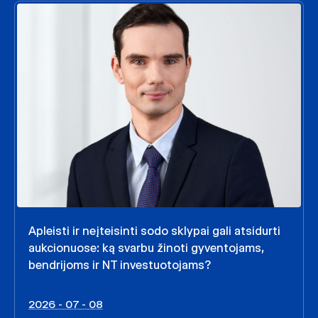
Apleisti ir neįteisinti sodo sklypai gali atsidurti
aukcionuose: ką svarbu žinoti gyventojams,
bendrijoms ir NT investuotojams?
2026 - 07 - 08