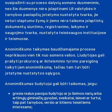
susipažinti su proceso dalyvių asmens duomenimis,
nes šie duomenys nėra įslaptinami LR valstybės ir
tarnybos paslapčių įstatymo nustatyta tvarka, jie
neturi slaptumo žymų ir jiems nėra taikoma įslaptintų
dokumentų siuntimo, registravimo, laikymo ir
saugojimo tvarka, nustatyta teisėsaugos institucijose
ir teismuose.
Anonimiškumo taikymas baudžiamajame procese
nepriklauso vien tik nuo asmens valios. Liudytojas gali
prašyti prokurorą ar ikiteisminio tyrimo pareigūną
taikyti jam anonimiškumą, tačiau tam turi būti
įstatyme nustatytos sąlygos.
Anonimiškumas liudytojui gali būti taikomas, jeigu:
gresia realus pavojus liudytojo ar jo šeimos narių arba
artimųjų giminaičių gyvybei, sveikatai, laisvei ar turtui,
taip pat tarnybos, verslo ar kitiems teisėtiems
interesams;