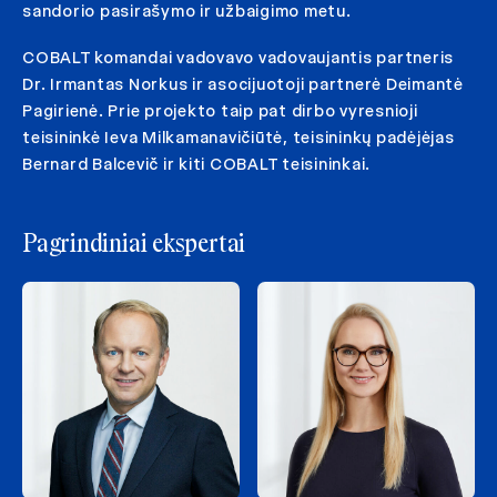
sandorio pasirašymo ir užbaigimo metu.
COBALT komandai vadovavo vadovaujantis partneris
Dr. Irmantas Norkus ir asocijuotoji partnerė Deimantė
Pagirienė. Prie projekto taip pat dirbo vyresnioji
teisininkė Ieva Milkamanavičiūtė, teisininkų padėjėjas
Bernard Balcevič ir kiti COBALT teisininkai.
Pagrindiniai ekspertai