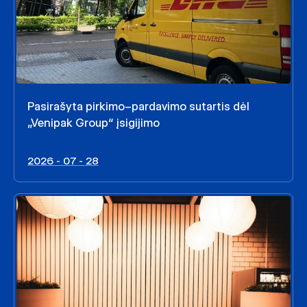
Pasirašyta pirkimo–pardavimo sutartis dėl
„Venipak Group“ įsigijimo
2026 - 07 - 28