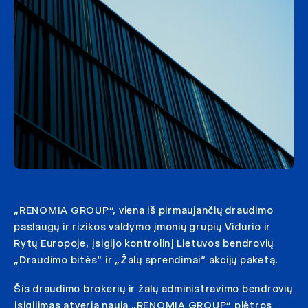
„RENOMIA GROUP“, viena iš pirmaujančių draudimo
paslaugų ir rizikos valdymo įmonių grupių Vidurio ir
Rytų Europoje, įsigijo kontrolinį Lietuvos bendrovių
„Draudimo bitės“ ir „Žalų sprendimai“ akcijų paketą.
Šis draudimo brokerių ir žalų administravimo bendrovių
įsigijimas atveria naują „RENOMIA GROUP“ plėtros