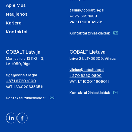
Apie Mus
tallinn@cobalt.legal
Naujienos
+372 665 1888
VAT: EE100049291
Karjera
Kontaktai
Kontaktai žiniasklaidai:
COBALT Latvija
COBALT Lietuva
Marijas iela 13 K-2 - 3,
Lvivo 21, LT-09309, Vilnius
LV-1050, Riga
vilnius@cobalt.legal
riga@cobalt.legal
+370 5250 0800
+371 6720 1800
VAT: LT100014609011
VAT: LV40203333511
Kontaktai žiniasklaidai:
Kontaktai žiniasklaidai: