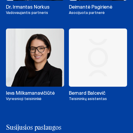
Dr. Irmantas Norkus
Deimantė Pagirienė
Vadovaujantis partneris
Asocijuota partnerė
Ieva Milkamanavičiūtė
Bernard Balcevič
Vyresnioji teisininkė
Teisininkų asistentas
Susijusios paslaugos