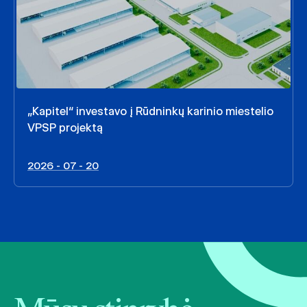
„Kapitel“ investavo į Rūdninkų karinio miestelio
VPSP projektą
2026 - 07 - 20