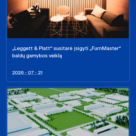
„Leggett & Platt“ susitarė įsigyti „FurnMaster“
baldų gamybos veiklą
2026 - 07 - 21