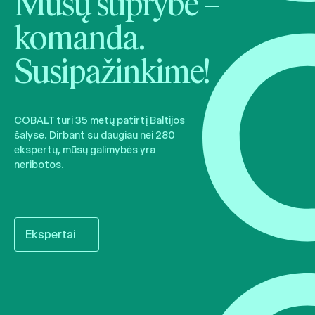
Mūsų stiprybė –
komanda.
Susipažinkime!
COBALT turi 35 metų patirtį Baltijos
šalyse. Dirbant su daugiau nei 280
ekspertų, mūsų galimybės yra
neribotos.
Ekspertai