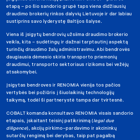
etapą – po šio sandorio grupė taps viena didžiausių
draudimo brokerių rinkos dalyvių Lietuvoje ir dar labiau
sustiprins savo lyderystę Baltijos šalyse.
Viena iš įsigytų bendrovių užsiima draudimo brokerio
veikla, kita – sudėtingų ir dažnai tarptautinį aspektą
turinčių draudimo žalų administravimu. Abi bendrovės
daugiausia dėmesio skiria transporto priemonių
draudimui, transporto sektoriaus rizikoms bei vežėjų
atsakomybei.
Įsigytas bendroves ir RENOMIA vienija tos pačios
vertybės bei požiūris į šiuolaikinių technologijų
taikymą, todėl ši partnerystė tampa dar tvirtesnė.
COBALT komanda konsultavo RENOMIA visais sandorio
etapais, įskaitant teisinį patikrinimą (
legal due
diligence
), akcijų pirkimo–pardavimo ir akcininkų
sutarčių rengimą bei derybas, taip pat pagalbą