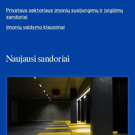
Privataus sektoriaus įmonių susijungimų ir įsigijimų
sandoriai
Įmonių valdymo klausimai
Naujausi sandoriai