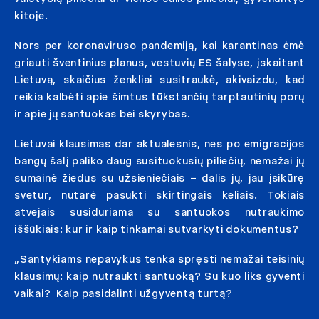
kitoje.
Nors per koronaviruso pandemiją, kai karantinas ėmė
griauti šventinius planus, vestuvių ES šalyse, įskaitant
Lietuvą, skaičius ženkliai susitraukė, akivaizdu, kad
reikia kalbėti apie šimtus tūkstančių tarptautinių porų
ir apie jų santuokas bei skyrybas.
Lietuvai klausimas dar aktualesnis, nes po emigracijos
bangų šalį paliko daug susituokusių piliečių, nemažai jų
sumainė žiedus su užsieniečiais – dalis jų, jau įsikūrę
svetur, nutarė pasukti skirtingais keliais. Tokiais
atvejais susiduriama su santuokos nutraukimo
iššūkiais: kur ir kaip tinkamai sutvarkyti dokumentus?
„Santykiams nepavykus tenka spręsti nemažai teisinių
klausimų: kaip nutraukti santuoką? Su kuo liks gyventi
vaikai? Kaip pasidalinti užgyventą turtą?