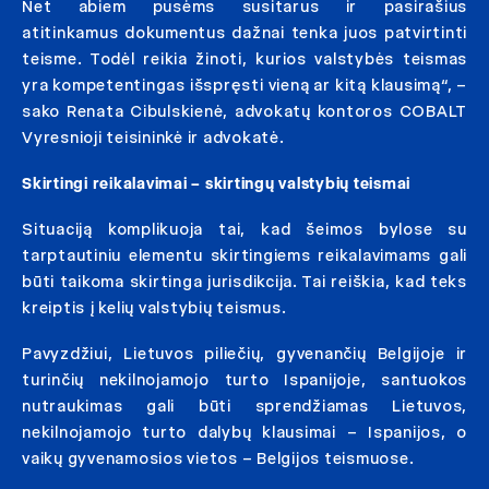
Net abiem pusėms susitarus ir pasirašius
atitinkamus dokumentus dažnai tenka juos patvirtinti
teisme. Todėl reikia žinoti, kurios valstybės teismas
yra kompetentingas išspręsti vieną ar kitą klausimą“, –
sako Renata Cibulskienė, advokatų kontoros COBALT
Vyresnioji teisininkė ir advokatė.
Skirtingi reikalavimai – skirtingų valstybių teismai
Situaciją komplikuoja tai, kad šeimos bylose su
tarptautiniu elementu skirtingiems reikalavimams gali
būti taikoma skirtinga jurisdikcija. Tai reiškia, kad teks
kreiptis į kelių valstybių teismus.
Pavyzdžiui, Lietuvos piliečių, gyvenančių Belgijoje ir
turinčių nekilnojamojo turto Ispanijoje, santuokos
nutraukimas gali būti sprendžiamas Lietuvos,
nekilnojamojo turto dalybų klausimai – Ispanijos, o
vaikų gyvenamosios vietos – Belgijos teismuose.