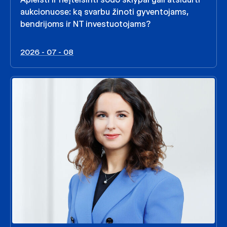
aukcionuose: ką svarbu žinoti gyventojams,
bendrijoms ir NT investuotojams?
2026 - 07 - 08