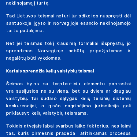
nekilnojamąjį turtą.
Tad Lietuvos teismai neturi jurisdikcijos nuspręsti dėl
santuokoje įgyto ir Norvegijoje esančio nekilnojamojo
turto padalijimo.
Net jei teismas tokį klausimą formaliai išspręstų, jo
sprendimas Norvegijoje nebūtų pripažįstamas ir
negalėtų būti vykdomas.
Kartais sprendžia kelių valstybių teismai
Šeimos bylos su tarptautiniu elementu paprastai
yra susijusios ne su viena, bet su dviem ar daugiau
valstybių. Tai sudaro sąlygas kelių teisinių sistemų
konkurencijai, o ginčo nagrinėjimo jurisdikcija gali
priklausyti kelių valstybių teismams.
Tokiais atvejais labai svarbus laiko faktorius, nes laimi
tas, kuris pirmesnis pradeda atitinkamus procesus