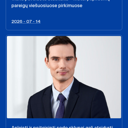
pareigų viešuosiuose pirkimuose
2026 - 07 - 14
Apleisti ir neįteisinti sodo sklypai gali atsidurti