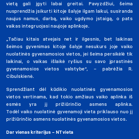
vietą gali įgyti labai greitai. Pavyzdžiui, šeima
nusprendžia įsikurti kitoje šalyje ilgam laikui, susiranda
naujus namus, darbą, vaiko ugdymo įstaigą, o pats
vaikas integruojasi naujoje aplinkoje.
„Tačiau kitais atvejais net ir ilgesnis, bet laikinas
šeimos gyvenimas kitoje šalyje nesukurs joje vaiko
nuolatinės gyvenamosios vietos, jei šeima persikėlė tik
laikinai, o vaikas išlaikė ryšius su savo įprastinės
gyvenamosios vietos valstybe“, – pabrėžia R.
Cibulskienė.
Sprendžiant dėl kūdikio nuolatinės gyvenamosios
vietos vertinama, kad tokio amžiaus vaiko aplinka iš
esmės yra jį prižiūrinčio asmens aplinka.
Todėl vaiko nuolatinė gyvenamoji vieta priklauso nuo jį
prižiūrinčio asmens nuolatinės gyvenamosios vietos.
Dar vienas kriterijus – NT vieta