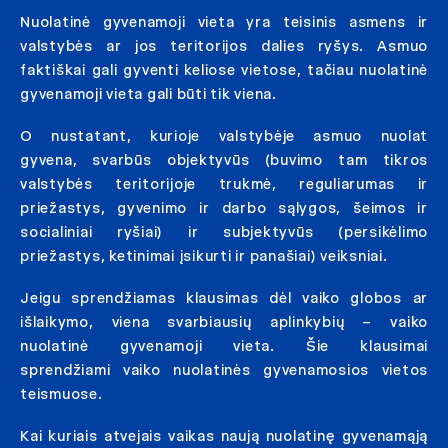
Nuolatinė gyvenamoji vieta yra teisinis asmens ir
valstybės ar jos teritorijos dalies ryšys. Asmuo
faktiškai gali gyventi keliose vietose, tačiau nuolatinė
gyvenamoji vieta gali būti tik viena.
O nustatant, kurioje valstybėje asmuo nuolat
gyvena, svarbūs objektyvūs (buvimo tam tikros
valstybės teritorijoje trukmė, reguliarumas ir
priežastys, gyvenimo ir darbo sąlygos, šeimos ir
socialiniai ryšiai) ir subjektyvūs (persikėlimo
priežastys, ketinimai įsikurti ir panašiai) veiksniai.
Jeigu sprendžiamas klausimas dėl vaiko globos ar
išlaikymo, viena svarbiausių aplinkybių – vaiko
nuolatinė gyvenamoji vieta. Šie klausimai
sprendžiami vaiko nuolatinės gyvenamosios vietos
teismuose.
Kai kuriais atvejais vaikas naują nuolatinę gyvenamąją