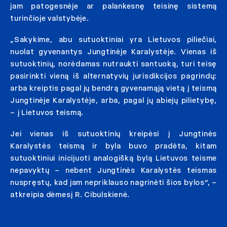
jam patogesnėje ar palankesnę teisinę sistemą
turinčioje valstybėje.
„Sakykime, abu sutuoktiniai yra Lietuvos piliečiai,
nuolat gyvenantys Jungtinėje Karalystėje. Vienas iš
sutuoktinių, norėdamas nutraukti santuoką, turi teisę
pasirinkti vieną iš alternatyvių jurisdikcijos pagrindų:
arba kreiptis pagal jų bendrą gyvenamąją vietą į teismą
Jungtinėje Karalystėje, arba, pagal jų abiejų pilietybę,
– į Lietuvos teismą.
Jei vienas iš sutuoktinių kreipėsi į Jungtinės
Karalystės teismą ir byla buvo pradėta, kitam
sutuoktiniui inicijuoti analogišką bylą Lietuvos teisme
nepavyktų – nebent Jungtinės Karalystės teismas
nuspręstų, kad jam nepriklauso nagrinėti šios bylos“, –
atkreipia dėmesį R. Cibulskienė.