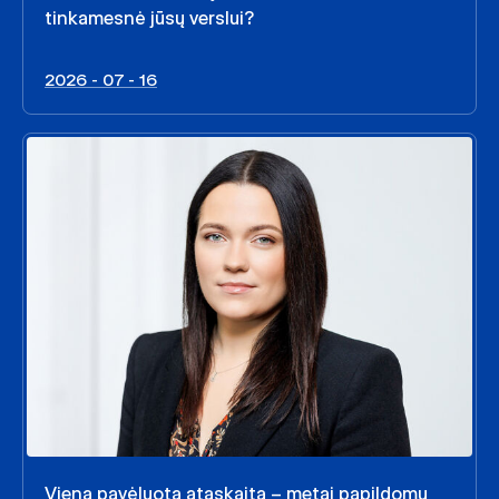
tinkamesnė jūsų verslui?
2026 - 07 - 16
Viena pavėluota ataskaita – metai papildomų