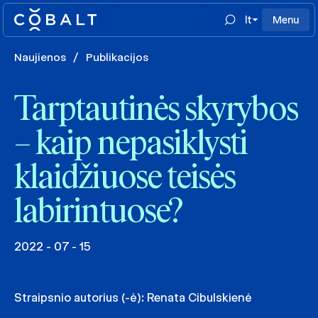
lt
Menu
Naujienos
/
Publikacijos
Tarptautinės skyrybos
– kaip nepasiklysti
klaidžiuose teisės
labirintuose?
2022 - 07 - 15
Straipsnio autorius (-ė):
Renata Cibulskienė