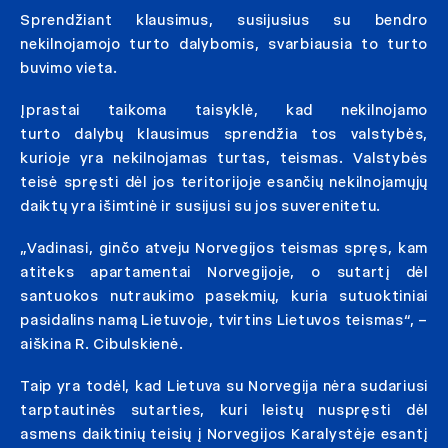
Sprendžiant klausimus, susijusius su bendro
nekilnojamojo turto dalybomis, svarbiausia to turto
buvimo vieta.
Įprastai taikoma taisyklė, kad nekilnojamo
turto dalybų klausimus sprendžia tos valstybės,
kurioje yra nekilnojamas turtas, teismas. Valstybės
teisė spręsti dėl jos teritorijoje esančių nekilnojamųjų
daiktų yra išimtinė ir susijusi su jos suverenitetu.
„Vadinasi, ginčo atveju Norvegijos teismas spręs, kam
atiteks apartamentai Norvegijoje, o sutartį dėl
santuokos nutraukimo pasekmių, kuria sutuoktiniai
pasidalins namą Lietuvoje, tvirtins Lietuvos teismas“, –
aiškina R. Cibulskienė.
Taip yra todėl, kad Lietuva su Norvegija nėra sudariusi
tarptautinės sutarties, kuri leistų nuspręsti dėl
asmens daiktinių teisių į Norvegijos Karalystėje esantį