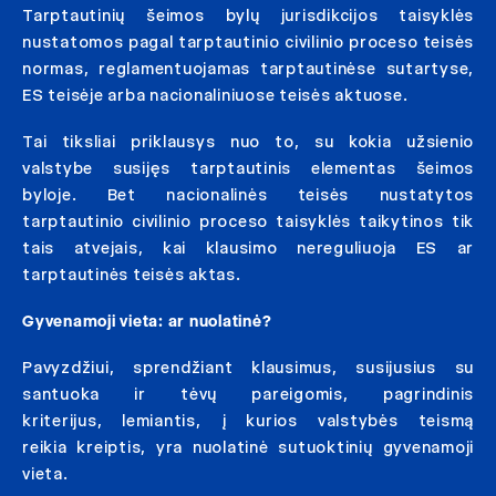
Tarptautinių šeimos bylų jurisdikcijos taisyklės
nustatomos pagal tarptautinio civilinio proceso teisės
normas, reglamentuojamas tarptautinėse sutartyse,
ES teisėje arba nacionaliniuose teisės aktuose.
Tai tiksliai priklausys nuo to, su kokia užsienio
valstybe susijęs tarptautinis elementas šeimos
byloje. Bet nacionalinės teisės nustatytos
tarptautinio civilinio proceso taisyklės taikytinos tik
tais atvejais, kai klausimo nereguliuoja ES ar
tarptautinės teisės aktas.
Gyvenamoji vieta: ar nuolatinė?
Pavyzdžiui, sprendžiant klausimus, susijusius su
santuoka ir tėvų pareigomis, pagrindinis
kriterijus, lemiantis, į kurios valstybės teismą
reikia kreiptis, yra nuolatinė sutuoktinių gyvenamoji
vieta.