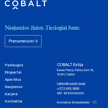
Naujausios žinios. Tiesiogiai Jums
Prenumeruoti
COBALT Estija
Paslaugos
Kawe Plaza, Pärnu mnt 15,
Ekspertai
10141, Tallinn
Apie Mus
tallinn@cobalt.legal
Naujienos
+372 665 1888
VAT: EE100049291
Karjera
Kontaktai
Kontaktai žiniasklaidai: