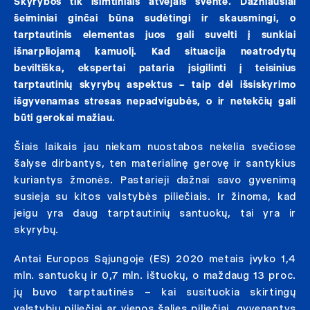
Skyrybos tik išimtiniais atvejais šventė. Dažniausiai
šeiminiai ginčai būna sudėtingi ir skausmingi, o
tarptautinis elementas juos gali suvelti į sunkiai
išnarpliojamą kamuolį. Kad situacija neatrodytų
beviltiška, ekspertai pataria įsigilinti į teisinius
tarptautinių skyrybų aspektus – taip dėl išsiskyrimo
išgyvenamas stresas nepadvigubės, o ir netekčių gali
būti gerokai mažiau.
Šiais laikais jau niekam nuostabos nekelia svečiose
šalyse dirbantys, ten materialinę gerovę ir santykius
kuriantys žmonės. Pastarieji dažnai savo gyvenimą
susieja su kitos valstybės piliečiais. Ir žinoma, kad
jeigu yra daug tarptautinių santuokų, tai yra ir
skyrybų.
Antai Europos Sąjungoje (ES) 2020 metais įvyko 1,4
mln. santuokų ir 0,7 mln. ištuokų, o maždaug 13 proc.
jų buvo tarptautinės – kai susituokia skirtingų
valstybių piliečiai ar vienos šalies piliečiai, gyvenantys