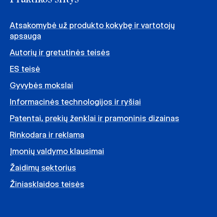
Atsakomybė už produkto kokybę ir vartotojų
apsauga
Autorių ir gretutinės teisės
ES teisė
Gyvybės mokslai
Informacinės technologijos ir ryšiai
Patentai, prekių ženklai ir pramoninis dizainas
Rinkodara ir reklama
Įmonių valdymo klausimai
Žaidimų sektorius
Žiniasklaidos teisės