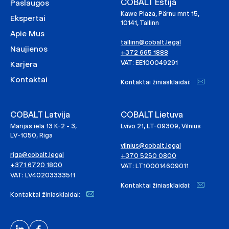
COBALT Estija
Paslaugos
Kawe Plaza, Pärnu mnt 15,
Ekspertai
10141, Tallinn
Apie Mus
tallinn@cobalt.legal
Naujienos
+372 665 1888
VAT: EE100049291
Karjera
Kontaktai
Kontaktai žiniasklaidai:
COBALT Latvija
COBALT Lietuva
Marijas iela 13 K-2 - 3,
Lvivo 21, LT-09309, Vilnius
LV-1050, Riga
vilnius@cobalt.legal
riga@cobalt.legal
+370 5250 0800
+371 6720 1800
VAT: LT100014609011
VAT: LV40203333511
Kontaktai žiniasklaidai:
Kontaktai žiniasklaidai: