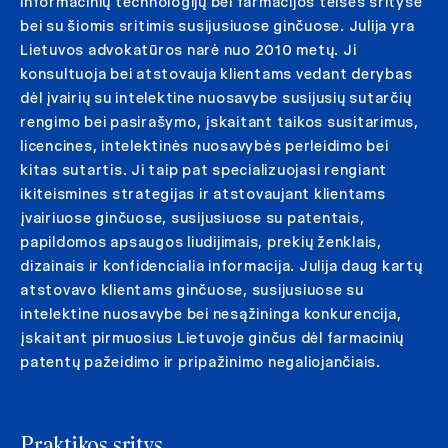
informacinių technologijų bei farmacijos teisės srityse
bei su šiomis sritimis susijusiuose ginčuose. Julija yra
Lietuvos advokatūros narė nuo 2010 metų. Ji
konsultuoja bei atstovauja klientams vedant derybas
dėl įvairių su intelektine nuosavybe susijusių sutarčių
rengimo bei pasirašymo, įskaitant taikos susitarimus,
licencines, intelektinės nuosavybės perleidimo bei
kitas sutartis. Ji taip pat specializuojasi rengiant
ikiteismines strategijas ir atstovaujant klientams
įvairiuose ginčuose, susijusiuose su patentais,
papildomos apsaugos liudijimais, prekių ženklais,
dizainais ir konfidencialia informacija. Julija daug kartų
atstovavo klientams ginčuose, susijusiuose su
intelektine nuosavybe bei nesąžininga konkurencija,
įskaitant pirmuosius Lietuvoje ginčus dėl farmacinių
patentų pažeidimo ir pripažinimo negaliojančiais.
Praktikos sritys