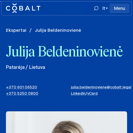
`
lt
Menu
Ekspertai
/
Julija Beldeninovienė
Julija Beldeninovienė
Patarėja / Lietuva
+370 601 06520
julija.beldeninoviene@cobalt.legal
+370 5250 0800
LinkedIn
/
vCard