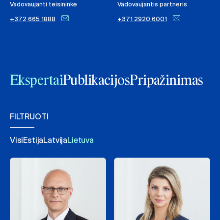
Vadovaujanti teisininkė
Vadovaujantis partneris
+372 665 1888
+371 2920 6001
Ekspertai
Publikacijos
Pripažinimas
FILTRUOTI
Visi
Estija
Latvija
Lietuva