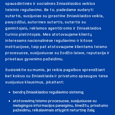
spausdintinės ir socialinės žiniasklaidos veiklos
teisinio reguliavimo. Be to, padedame sudaryti
sutartis, susijusias su įprastine žiniasklaidos veikla,
pavyzdžiui, autorines sutartis, sutartis su
gamintojais, reklamos agentūromis ir žiniasklaidos
turinio platintojais. Mes atstovaujame klientų
interesams nacionalinėse reguliavimo ir kitose
institucijose, taip pat atstovaujame klientams teismo
procesuose, susijusiuose su žodžio laisve, reputacija ir
privataus gyvenimo pažeidimu.
Susisiekite su mumis, jei reikia pagalbos sprendžiant
bet kokius su žiniasklaida ir privatumo apsaugos teise
susijusius klausimus, įskaitant:
bendrą žiniasklaidos reguliavimo sistemą;
atstovavimą teismo procesuose, susijusiuose su
melagingos informacijos paneigimu, šmeižtu, privatumo
pažeidimu, reikalavimais atlyginti neturtinę žalą;