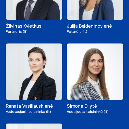
Žilvinas Kvietkus
Julija Beldeninovienė
Partneris (lt)
Patarėja (lt)
Renata Vasiliauskienė
Simona Dilytė
Vadovaujanti teisininkė (lt)
Asocijuota teisininkė (lt)