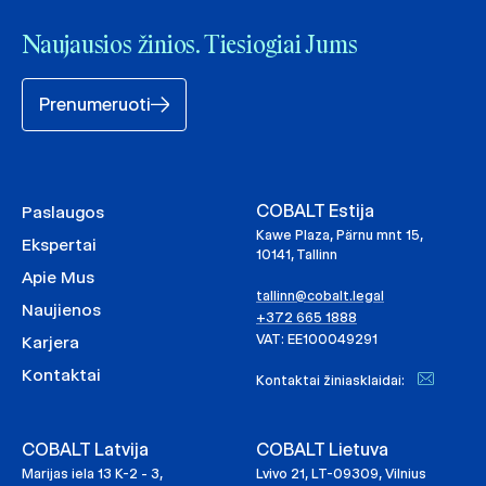
Naujausios žinios. Tiesiogiai Jums
Prenumeruoti
COBALT Estija
Paslaugos
Kawe Plaza, Pärnu mnt 15,
Ekspertai
10141, Tallinn
Apie Mus
tallinn@cobalt.legal
Naujienos
+372 665 1888
VAT: EE100049291
Karjera
Kontaktai
Kontaktai žiniasklaidai:
COBALT Latvija
COBALT Lietuva
Marijas iela 13 K-2 - 3,
Lvivo 21, LT-09309, Vilnius