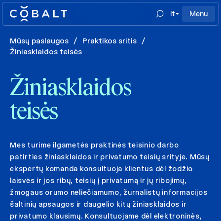
lt
Menu
Mūsų paslaugos
/
Praktikos sritis
/
Žiniasklaidos teisės
Žiniasklaidos
teisės
Mes turime ilgametės praktinės teisinio darbo
patirties žiniasklaidos ir privatumo teisių srityje. Mūsų
ekspertų komanda konsultuoja klientus dėl žodžio
laisvės ir jos ribų, teisių į privatumą ir jų ribojimų,
žmogaus orumo neliečiamumo, žurnalistų informacijos
šaltinių apsaugos ir daugelio kitų žiniasklaidos ir
privatumo klausimų. Konsultuojame dėl elektroninės,