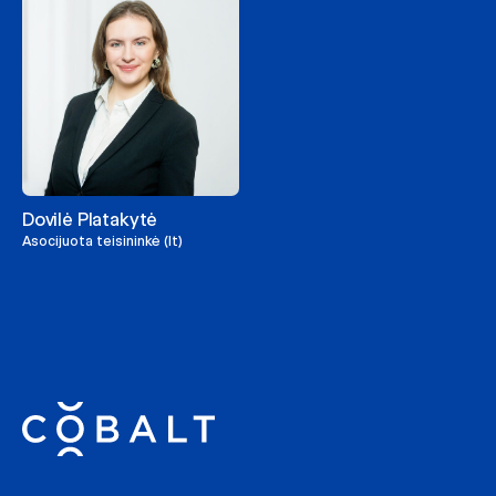
Dovilė Platakytė
Asocijuota teisininkė (lt)