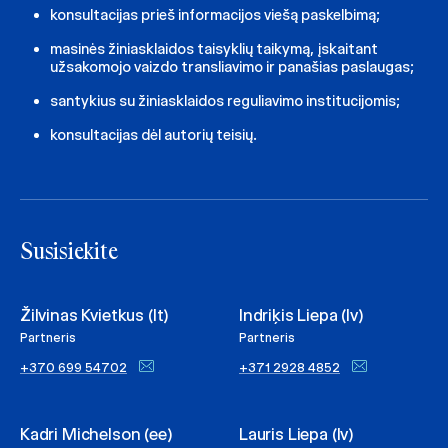
konsultacijas prieš informacijos viešą paskelbimą;
masinės žiniasklaidos taisyklių taikymą, įskaitant
užsakomojo vaizdo transliavimo ir panašias paslaugas;
santykius su žiniasklaidos reguliavimo institucijomis;
konsultacijas dėl autorių teisių.
Susisiekite
Žilvinas Kvietkus (lt)
Indriķis Liepa (lv)
Partneris
Partneris
+370 699 54702
+371 2928 4852
Kadri Michelson (ee)
Lauris Liepa (lv)