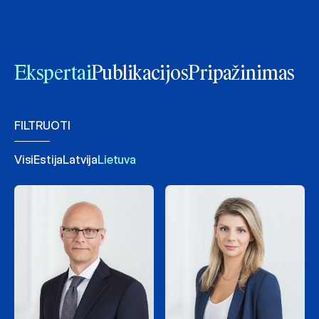
Ekspertai
Publikacijos
Pripažinimas
FILTRUOTI
Visi
Estija
Latvija
Lietuva