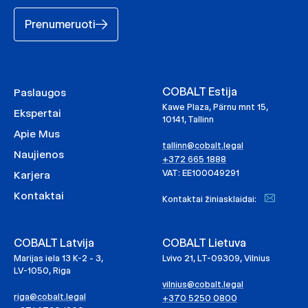
Prenumeruoti
COBALT Estija
Paslaugos
Kawe Plaza, Pärnu mnt 15,
Ekspertai
10141, Tallinn
Apie Mus
tallinn@cobalt.legal
Naujienos
+372 665 1888
VAT: EE100049291
Karjera
Kontaktai
Kontaktai žiniasklaidai:
COBALT Latvija
COBALT Lietuva
Marijas iela 13 K-2 - 3,
Lvivo 21, LT-09309, Vilnius
LV-1050, Riga
vilnius@cobalt.legal
riga@cobalt.legal
+370 5250 0800