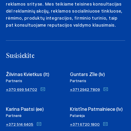
reklamos srityse. Mes teikiame teisines konsultacijas
dėl reklaminių akcijų, reklamos socialiniuose tinkluose,
rėmimo, produktų integracijos, firminio turinio, taip
pat konsultuojame reputacijos valdymo klausimais.
Susisiekite
Žilvinas Kvietkus (lt)
Guntars Zīle (lv)
Partneris
Partneris
+370 699 54702
+371 2942 7809
Karina Paatsi (ee)
Kristīne Patmalniece (lv)
Partnerė
Patarėja
+372 514 6405
+371 6720 1800