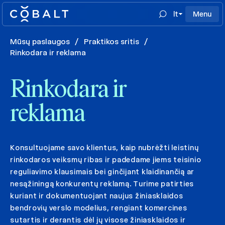
lt
Menu
Mūsų paslaugos
/
Praktikos sritis
/
Rinkodara ir reklama
Rinkodara ir
reklama
Konsultuojame savo klientus, kaip nubrėžti leistinų
rinkodaros veiksmų ribas ir padedame jiems teisinio
reguliavimo klausimais bei ginčijant klaidinančią ar
nesąžiningą konkurentų reklamą. Turime patirties
kuriant ir dokumentuojant naujus žiniasklaidos
bendrovių verslo modelius, rengiant komercines
sutartis ir derantis dėl jų visose žiniasklaidos ir