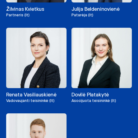
Žilvinas Kvietkus
Julija Beldeninovienė
Partneris (lt)
Patarėja (lt)
Renata Vasiliauskienė
Dovilė Platakytė
Vadovaujanti teisininkė (lt)
Asocijuota teisininkė (lt)