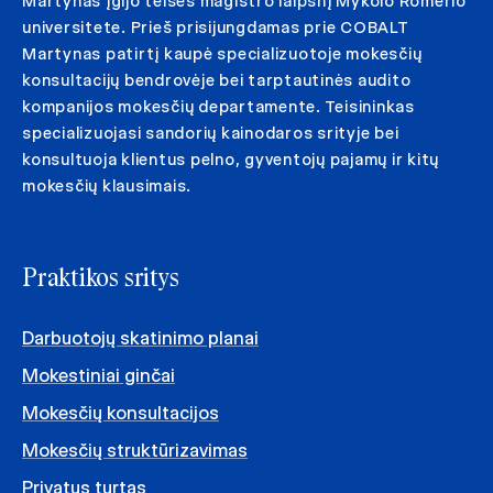
Martynas įgijo teisės magistro laipsnį Mykolo Romerio
universitete. Prieš prisijungdamas prie COBALT
Martynas patirtį kaupė specializuotoje mokesčių
konsultacijų bendrovėje bei tarptautinės audito
kompanijos mokesčių departamente. Teisininkas
specializuojasi sandorių kainodaros srityje bei
konsultuoja klientus pelno, gyventojų pajamų ir kitų
mokesčių klausimais.
Praktikos sritys
Darbuotojų skatinimo planai
Mokestiniai ginčai
Mokesčių konsultacijos
Mokesčių struktūrizavimas
Privatus turtas