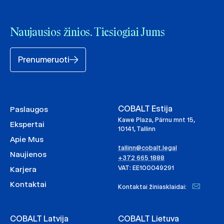
Naujausios žinios. Tiesiogiai Jums
Prenumeruoti
COBALT Estija
Paslaugos
Kawe Plaza, Pärnu mnt 15,
Ekspertai
10141, Tallinn
Apie Mus
tallinn@cobalt.legal
Naujienos
+372 665 1888
VAT: EE100049291
Karjera
Kontaktai
Kontaktai žiniasklaidai:
COBALT Latvija
COBALT Lietuva