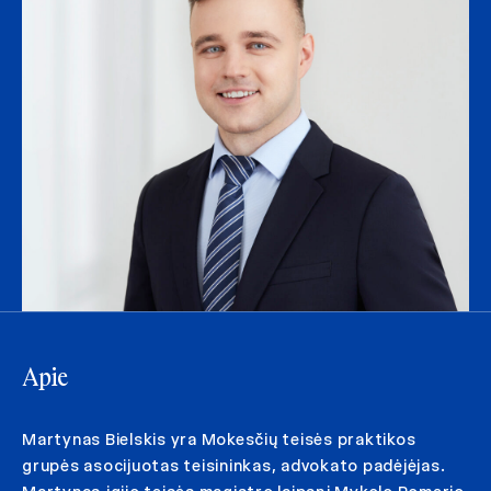
Apie
Martynas Bielskis yra Mokesčių teisės praktikos
grupės asocijuotas teisininkas, advokato padėjėjas.