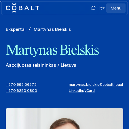
`
lt
Menu
Ekspertai
/
Martynas Bielskis
Martynas Bielskis
Asocijuotas teisininkas / Lietuva
+370 693 06573
martynas.bielskis@cobalt.legal
+370 5250 0800
LinkedIn
/
vCard