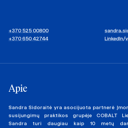
+370 525 00800
sandra.si
+370 650 42744
LinkedIn
/
Apie
Sandra Sidoraitė yra asocijuota partnerė Įmoni
susijungimų praktikos grupėje COBALT Lie
Sandra turi daugiau kaip 10 metų darb