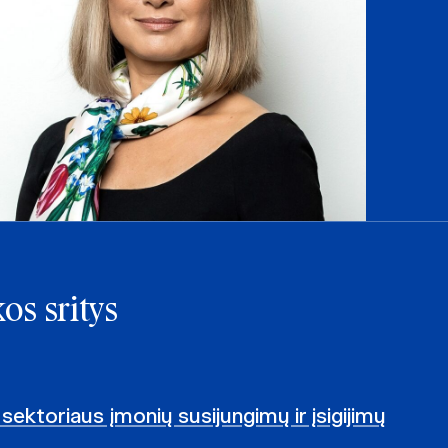
os sritys
sektoriaus įmonių susijungimų ir įsigijimų