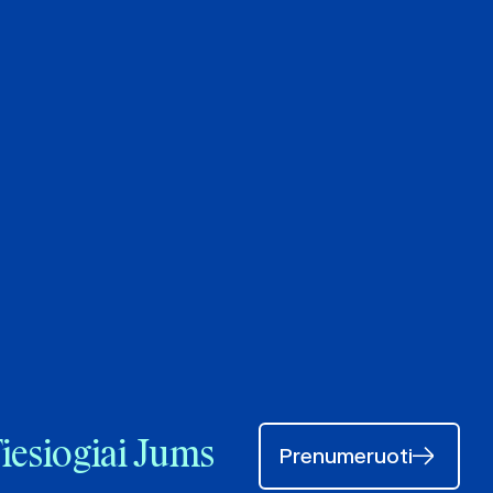
Tiesiogiai Jums
Prenumeruoti