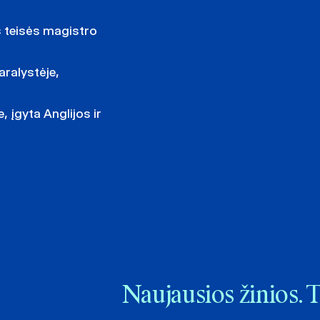
s teisės magistro
aralystėje,
 įgyta Anglijos ir
Naujausios žinios. 