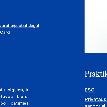
doraite@cobalt.legal
vCard
Praktik
ESG
ų įsigijimų ir
tuvos biure.
Privataus 
o patirties
sandoriai