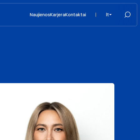
Naujienos
Karjera
Kontaktai
lt