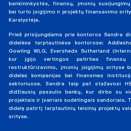
bankininkystės, finansų, įmonių susijungimų 
bei turto įsigijimo ir projektų finansavimo srit
Karalystėje.
Prieš prisijungdama prie kontoros Sandra dir
didelėse tarptautinėse kontorose: Addles
Gowling WLG, Eversheds Sutherland (Interna
kur įgijo vertingos patirties finansų
restruktūrizavimo, įmonių įsigijimų srityse 
dideles kompanijas bei finansines institucij
sektoriuose. Sandra taip pat stažavosi H
didžiausių pasaulio bankų, kur dirbo su vi
projektais ir įvairiais sudėtingais sandoriais. 
didelę patirtį tarptautinių teisinių projektų v
srityse.