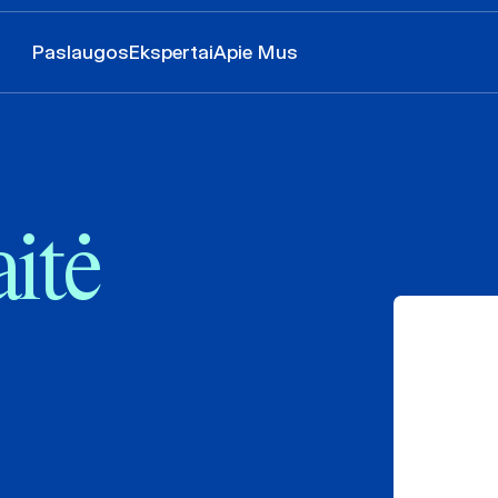
Paslaugos
Ekspertai
Apie Mus
itė