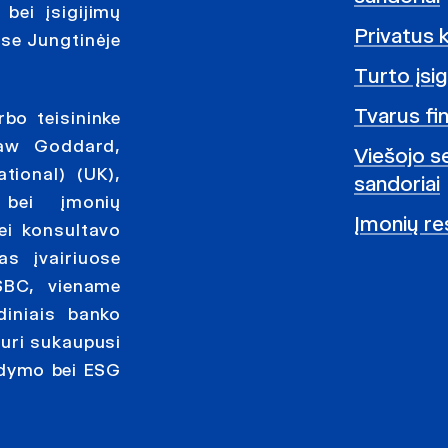
bei įsigijimų
Privatus 
yse Jungtinėje
Turto įsig
Tvarus fi
bo teisininke
haw Goddard,
Viešojo se
tional) (UK),
sandoriai
 bei įmonių
Įmonių re
bei konsultavo
as įvairiuose
SBC, viename
diniais banko
Turi sukaupusi
aldymo bei ESG