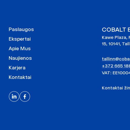
COBALT Es
Paslaugos
Kawe Plaza, 
Ekspertai
15, 10141, Tal
Apie Mus
Naujienos
tallinn@cobal
+372 665 18
Karjera
VAT: EE1000
Kontaktai
Kontaktai ži