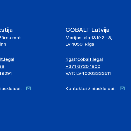
tija
COBALT Latvija
Pärnu mnt
Marijas iela 13 K-2 - 3,
linn
LV-1050, Riga
t.legal
riga@cobalt.legal
88
+371 6720 1800
49291
VAT: LV40203333511
niasklaidai:
Kontaktai žiniasklaidai: