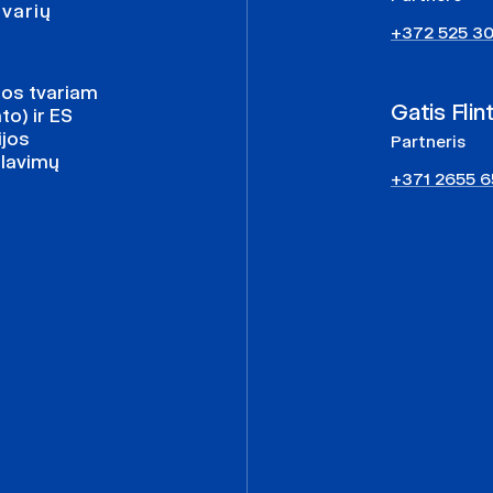
tvarių
+372 525 3
mos tvariam
Gatis Flint
o) ir ES
ijos
Partneris
alavimų
+371 2655 