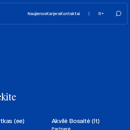
Naujienos
Karjera
Kontaktai
lt
ekite
tkas (ee)
Akvilė Bosaitė (lt)
Partnerė