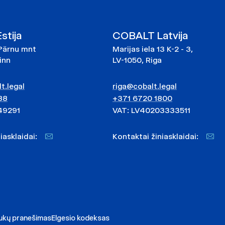
tija
COBALT Latvija
Pärnu mnt
Marijas iela 13 K-2 - 3,
linn
LV-1050, Riga
t.legal
riga@cobalt.legal
88
+371 6720 1800
49291
VAT: LV40203333511
niasklaidai:
Kontaktai žiniasklaidai:
ukų pranešimas
Elgesio kodeksas