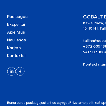
COBALT Es
Paslaugos
Kawe Plaza, 
Ekspertai
15, 10141, Tal
Apie Mus
Naujienos
tallinn@cobal
+372 665 18
Karjera
VAT: EE1000
Kontaktai
Kontaktai ži
Bendrosios paslaugų sutarties sąlygos
Privatumo politika
Slap