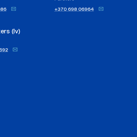
086
+370 698 06964
ers (lv)
6592