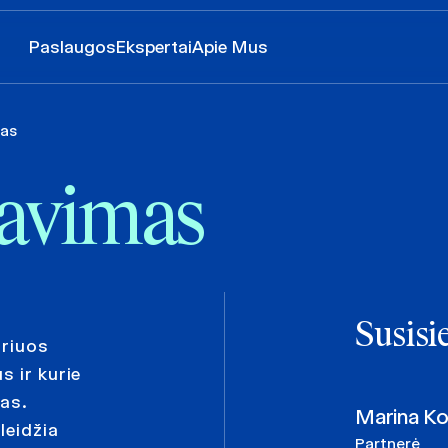
Paslaugos
Ekspertai
Apie Mus
mas
savimas
Susisi
uriuos
s ir kurie
gas.
Marina Ko
leidžia
Partnerė