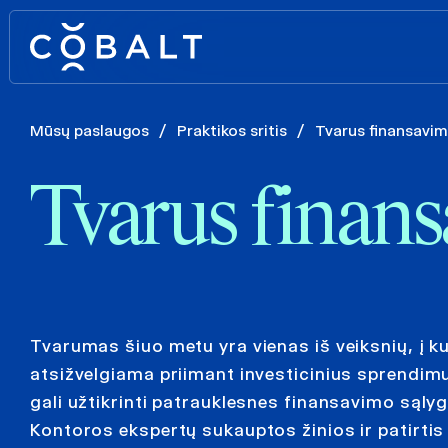
Mūsų paslaugos
/
Praktikos sritis
/
Tvarus finansavi
Tvarus finan
Tvarumas šiuo metu yra vienas iš veiksnių, į k
atsižvelgiama priimant investicinius sprendimu
gali užtikrinti patrauklesnes finansavimo sąly
Kontoros ekspertų sukauptos žinios ir patirtis 