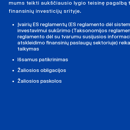
mums teikti aukščiausio lygio teisinę pagalbą 
finansinių investicijų srityje.
Įvairių ES reglamentų (ES reglamento dėl siste
investavimui sukūrimo (Taksonomijos reglament
reglamento dėl su tvarumu susijusios informac
atskleidimo finansinių paslaugų sektoriuje) reik
taikymas
Išsamus patikrinimas
Žaliosios obligacijos
Žaliosios paskolos