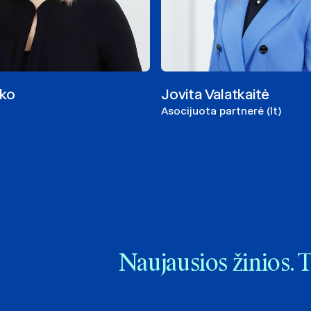
iko
Jovita Valatkaitė
Asocijuota partnerė (lt)
Naujausios žinios. 