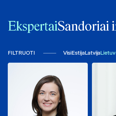
Ekspertai
Sandoriai i
FILTRUOTI
Visi
Estija
Latvija
Lietuv