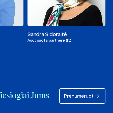
Sandra Sidoraitė
Asocijuota partnerė (lt)
Tiesiogiai Jums
Prenumeruoti