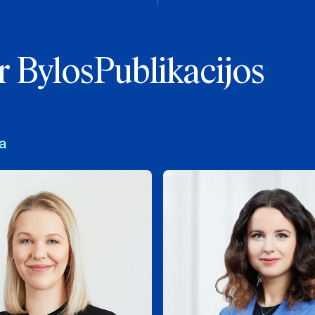
r Bylos
Publikacijos
a