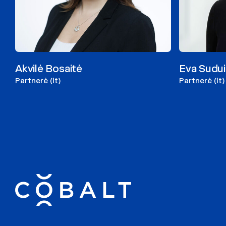
Akvilė Bosaitė
Eva Sudu
Partnerė (lt)
Partnerė (lt)