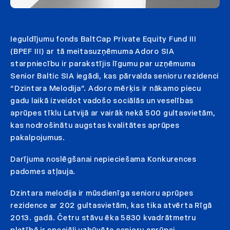
Ieguldījumu fonds BaltCap Private Equity Fund III
(BPEF III) ar tā meitasuzņēmuma Adoro SIA
starpniecību ir parakstījis līgumu par uzņēmuma
Senior Baltic SIA iegādi, kas pārvalda senioru rezidenci
“Dzintara Melodija”. Adoro mērķis ir nākamo piecu
gadu laikā izveidot vadošo sociālās un veselības
aprūpes tīklu Latvijā ar vairāk nekā 500 gultasvietām,
kas nodrošinātu augstas kvalitātes aprūpes
pakalpojumus.
Darījuma noslēgšanai nepieciešama Konkurences
padomes atļauja.
Dzintara melodija ir mūsdienīga senioru aprūpes
rezidence ar 202 gultasvietām, kas tika atvērta Rīgā
2013. gadā. Četru stāvu ēka 5830 kvadrātmetru