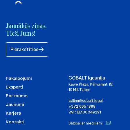
Jaunākās ziņas.
Tieši Jums!
Pierakstīties
COBALT Igaunija
Pakalpojumi
Kawe Plaza, Pärnu mnt 15,
Eksperti
10141, Tallinn
Par mums
tallinn@cobalt.legal
Jaunumi
+372 665 1888
VAT: EE100049291
Karjera
Kontakti
Saziņai ar medijiem: