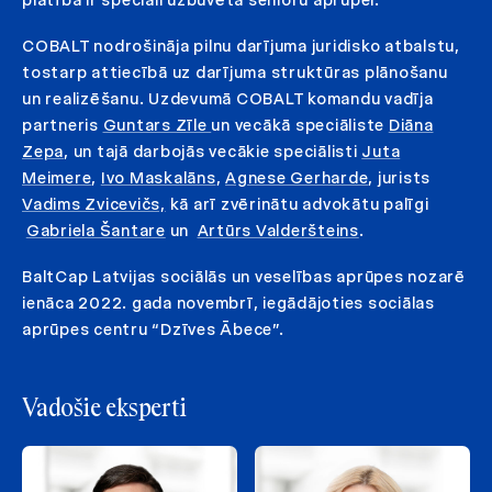
platībā ir speciāli uzbūvēta senioru aprūpei.
COBALT nodrošināja pilnu darījuma juridisko atbalstu,
tostarp attiecībā uz darījuma struktūras plānošanu
un realizēšanu. Uzdevumā COBALT komandu vadīja
partneris
Guntars Zīle
un vecākā speciāliste
Diāna
Zepa
, un tajā darbojās vecākie speciālisti
Juta
Meimere
,
Ivo Maskalāns
,
Agnese Gerharde
, jurists
Vadims Zvicevičs,
kā arī zvērinātu advokātu palīgi
Gabriela Šantare
un
Artūrs Valderšteins
.
BaltCap Latvijas sociālās un veselības aprūpes nozarē
ienāca 2022. gada novembrī, iegādājoties sociālas
aprūpes centru “Dzīves Ābece”.
Vadošie eksperti