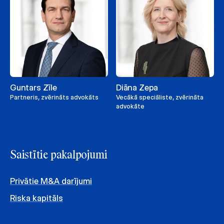
Guntars Zīle
Diāna Zepa
Partneris, zvērināts advokāts
Vecākā speciāliste, zvērināta
advokāte
Saistītie pakalpojumi
Privātie M&A darījumi
Riska kapitāls