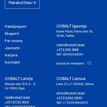
Pierakstīties
COBALT Igaunija
Pakalpojumi
Kawe Plaza, Pärnu mnt 15,
Eksperti
10141, Tallinn
Par mums
tallinn@cobalt.legal
Jaunumi
+372 665 1888
VAT: EE100049291
Karjera
Kontakti
Saziņai ar medijiem:
COBALT Latvija
COBALT Lietuva
Marijas iela 13 K-2 - 3,
Lvivo 21, LT-09309, Vilnius
LV-1050, Riga
vilnius@cobalt.legal
riga@cobalt.legal
+370 5250 0800
+371 6720 1800
VAT: LT100014609011
VAT: LV40203333511