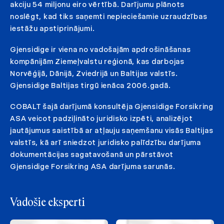
akciju 54 miljonu eiro vērtībā. Darījumu plānots
noslēgt, kad tiks saņemti nepieciešamie uzraudzības
iestāžu apstiprinājumi.
Gjensidige ir viena no vadošajām apdrošināšanas
kompānijām Ziemeļvalstu reģionā, kas darbojas
Norvēģijā, Dānijā, Zviedrijā un Baltijas valstīs.
Gjensidige Baltijas tirgū ienāca 2006.gadā.
COBALT šajā darījumā konsultēja Gjensidige Forsikring
ASA veicot padziļināto juridisko izpēti, analizējot
jautājumus saistībā ar atļauju saņemšanu visās Baltijas
valstīs, kā arī sniedzot juridisko palīdzību darījuma
dokumentācijas sagatavošanā un pārstāvot
Gjensidige Forsikring ASA darījuma sarunās.
Vadošie eksperti