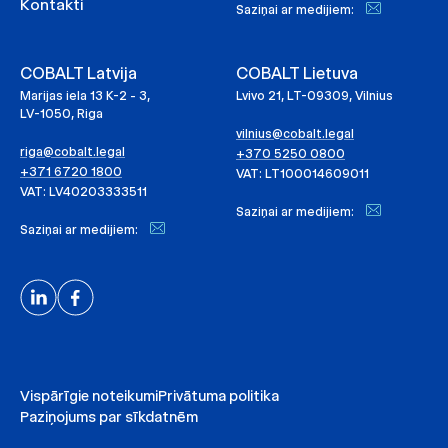
Kontakti
Saziņai ar medijiem:
COBALT Latvija
COBALT Lietuva
Marijas iela 13 K-2 - 3,
Lvivo 21, LT-09309, Vilnius
LV-1050, Riga
vilnius@cobalt.legal
riga@cobalt.legal
+370 5250 0800
+371 6720 1800
VAT: LT100014609011
VAT: LV40203333511
Saziņai ar medijiem:
Saziņai ar medijiem:
Vispārīgie noteikumi
Privātuma politika
Paziņojums par sīkdatnēm