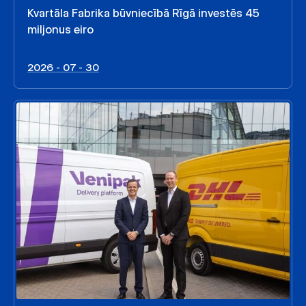
Kvartāla Fabrika būvniecībā Rīgā investēs 45
miljonus eiro
2026 - 07 - 30