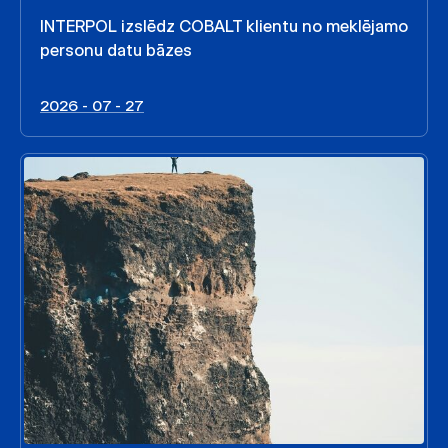
INTERPOL izslēdz COBALT klientu no meklējamo
personu datu bāzes
2026 - 07 - 27