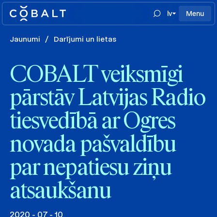
lv
Menu
Jaunumi
/
Darījumi un lietas
COBALT veiksmīgi
pārstāv Latvijas Radio
tiesvedībā ar Ogres
novada pašvaldību
par nepatiesu ziņu
atsaukšanu
2020 - 07 - 10