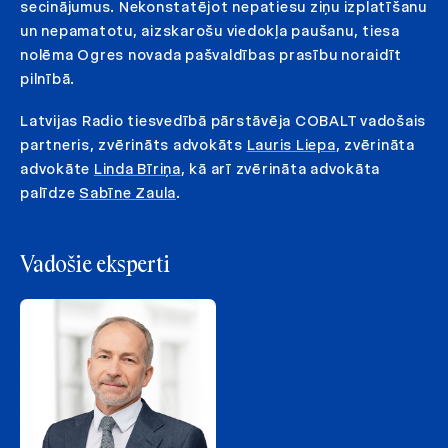
secinājumus. Nekonstatējot nepatiesu ziņu izplatīšanu
un nepamatotu, aizskarošu viedokļa paušanu, tiesa
nolēma Ogres novada pašvaldības prasību noraidīt
pilnībā.
Latvijas Radio tiesvedībā pārstāvēja COBALT vadošais
partneris, zvērināts advokāts
Lauris Liepa
, zvērināta
advokāte
Linda Bīriņa
, kā arī zvērināta advokāta
palīdze
Sabīne Zaula
.
Vadošie eksperti