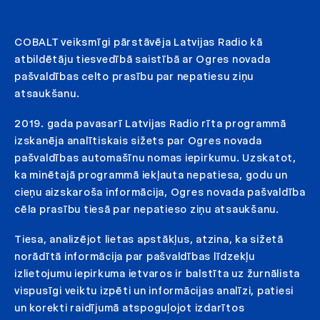
COBALT veiksmīgi pārstāvēja Latvijas Radio kā
atbildētāju tiesvedībā saistībā ar Ogres novada
pašvaldības celto prasību par nepatiesu ziņu
atsaukšanu.
2019. gada pavasarī Latvijas Radio rīta programmā
izskanēja analītiskais sižets par Ogres novada
pašvaldības automašīnu nomas iepirkumu. Uzskatot,
ka minētajā programmā iekļauta nepatiesa, godu un
cieņu aizskaroša informācija, Ogres novada pašvaldība
cēla prasību tiesā par nepatieso ziņu atsaukšanu.
Tiesa, analizējot lietas apstākļus, atzina, ka sižetā
norādītā informācija par pašvaldības līdzekļu
izlietojumu iepirkuma ietvaros ir balstīta uz žurnālista
vispusīgi veiktu izpēti un informācijas analīzi, patiesi
un korekti raidījumā atspoguļojot izdarītos