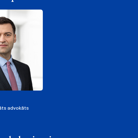
s
nāts advokāts