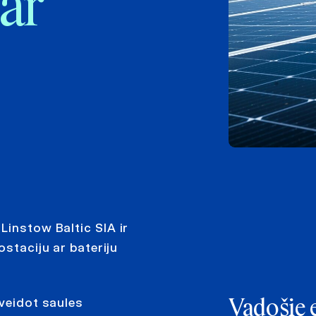
 ar
Linstow Baltic SIA ir
ostaciju ar bateriju
zveidot saules
Vadošie 