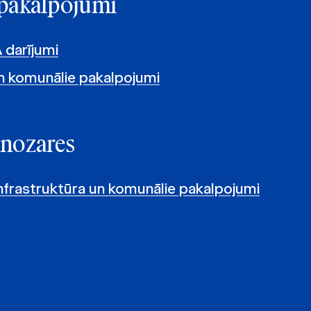
e pakalpojumi
 darījumi
n komunālie pakalpojumi
 nozares
infrastruktūra un komunālie pakalpojumi