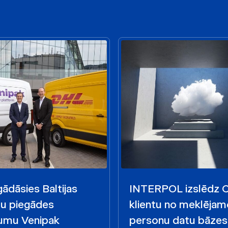
ādāsies Baltijas
INTERPOL izslēdz
mu piegādes
klientu no meklējam
mu Venipak
personu datu bāzes