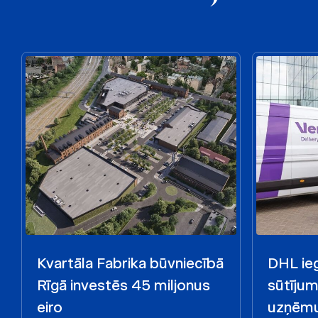
Kvartāla Fabrika būvniecībā
DHL ieg
Rīgā investēs 45 miljonus
sūtīju
eiro
uzņēmu