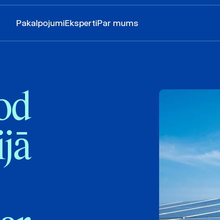
Pakalpojumi
Eksperti
Par mums
od
ijā