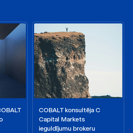
 COBALT
COBALT konsultēja C
o
Capital Markets
ieguldījumu brokeru