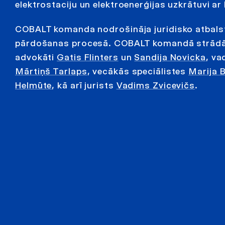
elektrostaciju un elektroenerģijas uzkrātuvi a
COBALT komanda nodrošināja juridisko atbalst
pārdošanas procesā. COBALT komandā strādāja
advokāti
Gatis Flinters
un
Sandija Novicka
, va
Mārtiņš Tarlaps
, vecākās speciālistes
Marija 
Helmūte
, kā arī jurists
Vadims Zvicevičs
.