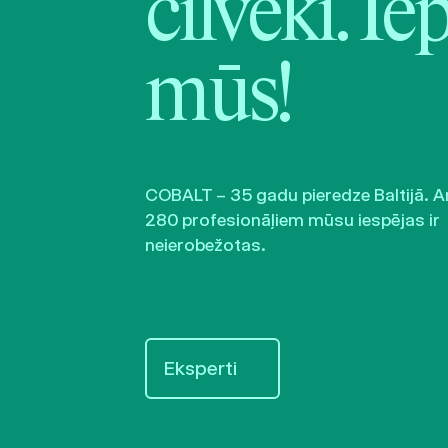
cilvēki. Ie
mūs!
COBALT – 35 gadu pieredze Baltijā. A
280 profesionāļiem mūsu iespējas ir
neierobežotas.
Eksperti