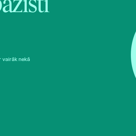
pazīsti
r vairāk nekā