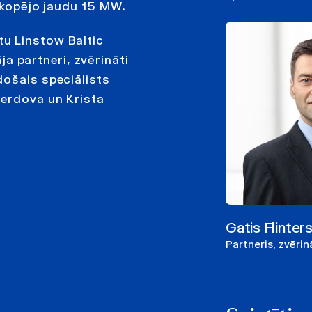
r kopējo jaudu 15 MW.
u Linstow Baltic
 partneri, zvērināti
došais speciālists
Berdova
un
Krista
Gatis Flinter
Partneris, zvēri