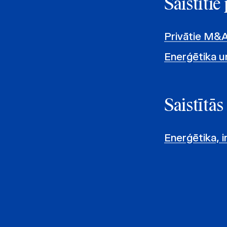
Saistīti
Privātie M&A
Enerģētika u
Saistītās
Enerģētika, 