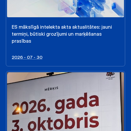
ES mākslīgā intelekta akta aktualitātes: jauni
termiņi, būtiski grozījumi un marķēšanas
prasības
2026 - 07 - 30