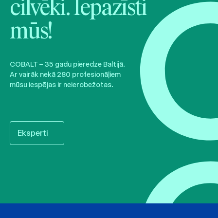
cilvēki. Iepazīsti
mūs!
COBALT – 35 gadu pieredze Baltijā.
Ar vairāk nekā 280 profesionāļiem
mūsu iespējas ir neierobežotas.
Eksperti