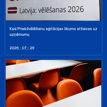
Kad Priekšvēlēšanu aģitācijas likums attiecas uz
uzņēmumu
2026 - 07 - 29