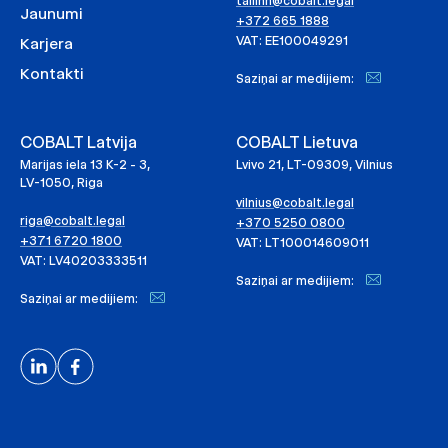
tallinn@cobalt.legal
Jaunumi
+372 665 1888
VAT: EE100049291
Karjera
Kontakti
Saziņai ar medijiem:
COBALT Latvija
COBALT Lietuva
Marijas iela 13 K-2 - 3,
Lvivo 21, LT-09309, Vilnius
LV-1050, Riga
vilnius@cobalt.legal
riga@cobalt.legal
+370 5250 0800
+371 6720 1800
VAT: LT100014609011
VAT: LV40203333511
Saziņai ar medijiem:
Saziņai ar medijiem: