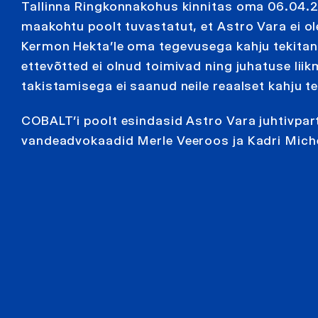
Tallinna Ringkonnakohus kinnitas oma 06.04.
maakohtu poolt tuvastatut, et Astro Vara ei ol
Kermon Hekta’le oma tegevusega kahju tekitan
ettevõtted ei olnud toimivad ning juhatuse lii
takistamisega ei saanud neile reaalset kahju t
COBALT’i poolt esindasid Astro Vara juhtivpa
vandeadvokaadid Merle Veeroos ja Kadri Mich