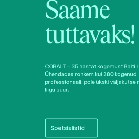
Saame
tuttavaks!
COBALT – 35 aastat kogemust Balti ri
Ühendades rohkem kui 280 kogenud
professionaali, pole ükski väljakutse 
liiga suur.
Spetsialistid