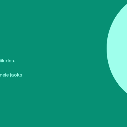
ikides.
meie jaoks