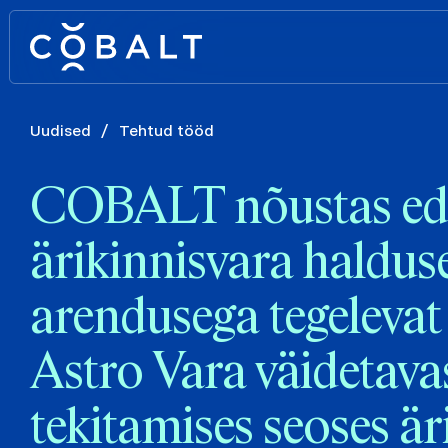
Uudised
/
Tehtud tööd
COBALT nõustas ed
ärikinnisvara halduse
arendusega tegelevat 
Astro Vara väidetava
tekitamises seoses är