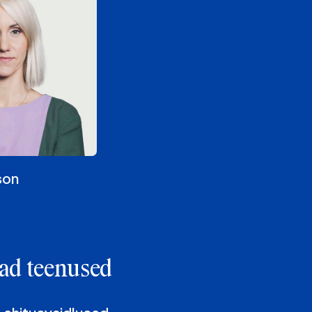
son
ad teenused