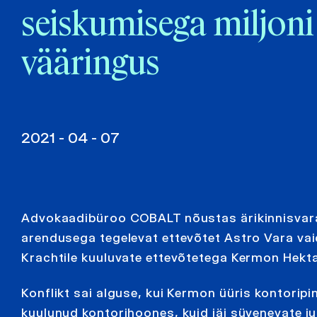
seiskumisega miljoni
vääringus
2021 - 04 - 07
Advokaadibüroo COBALT nõustas ärikinnisvara
arendusega tegelevat ettevõtet Astro Vara vai
Krachtile kuuluvate ettevõtetega Kermon Hekt
Konflikt sai alguse, kui Kermon üüris kontoripi
kuulunud kontorihoones, kuid jäi süvenevate ju