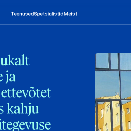
Teenused
Spetsialistid
Meist
ukalt
 ja
ettevõtet
s kahju
itegevuse