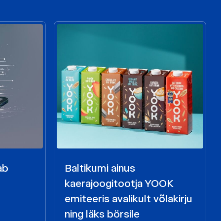
ab
Baltikumi ainus
kaerajoogitootja YOOK
emiteeris avalikult võlakirju
ning läks börsile