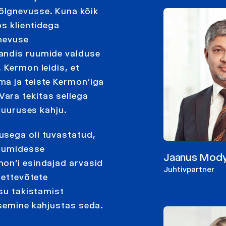
õlgnevusse. Kuna kõik
os klientidega
gnevuse
andis ruumide valduse
 Kermon leidis, et
ma ja teiste Kermon’iga
ara tekitas sellega
 suuruses kahju.
usega oli tuvastatud,
ruumidesse
Jaanus Mod
on’i esindajad arvasid
Juhtivpartner
 ettevõtete
äsu takistamist
tsemine kahjustas seda.