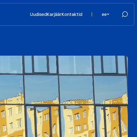
Uudised
Karjäär
Kontaktid
ee