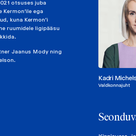
2021 otsuses juba
e Kermon’ile ega
ud, kuna Kermon’i
kme ruumidele ligipääsu
ekkida.
rtner Jaanus Mody ning
elson.
Kadri Michel
Valdkonnajuht
Seonduv