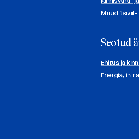
Kinnisvara- j
Muud tsiviil-
Seotud ä
Ehitus ja kin
Energia, infr