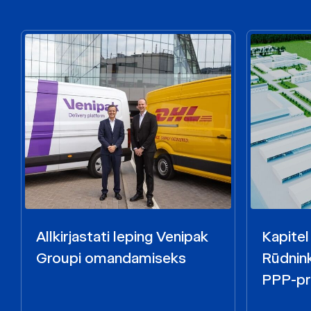
Allkirjastati leping Venipak
Kapitel
Groupi omandamiseks
Rūdnink
PPP-pr