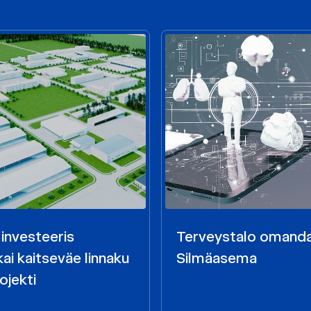
 investeeris
Terveystalo omand
ai kaitseväe linnaku
Silmäasema
ojekti