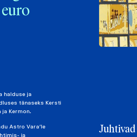
 euro
 halduse ja
dluses tänaseks Kersti
a ja Kermon.
ndu Astro Vara’le
Juhtivad
htimis- ja