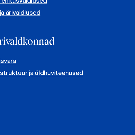
a ehitusvaidlused
 ja ärivaidlused
rivaldkonnad
nisvara
astruktuur ja üldhuviteenused