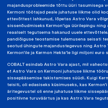
majandusprobleemide tõttu üüri tasumisega v
Kermoni töötajad peale juhatuse liikme olid ko
ettevõttest lahkunud, lõpetas Astro Vara võl
sissenõudmiseks Kermon’iga üürilepingu ning 
reaalselt tegutsema hakanud uuele ettevõttele.
pandiõiguse teostamise tulemusena seisati te
seotud ühingute majandustegevus ning Astro V
Kermon’ile ja Kermon Hekta’le ligi miljoni euro
COBALT esindab Astro Vara ajast, mil vaheots
et Astro Vara on Kermoni juhatuse liikme töö
sissepääsemise takistamises süüdi. Kuigi Kerm
teisiti, oli edasiseks küsimuseks, kas Kermon’i
äritegevustel oli enne juhatuse liikme sissepä
positiivne turuväärtus ja kas Astro Vara tegu