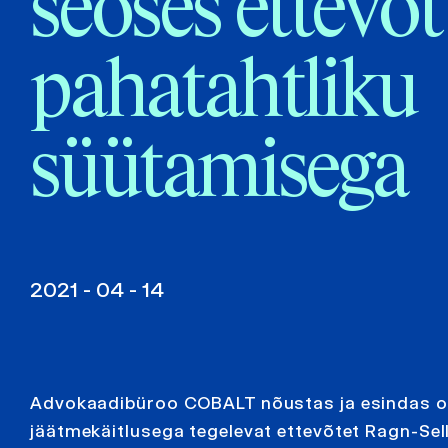
seoses ettevõt
pahatahtliku
süütamisega
2021 - 04 - 14
Advokaadibüroo COBALT nõustas ja esindas oma
jäätmekäitlusega tegelevat ettevõtet Ragn-Sel