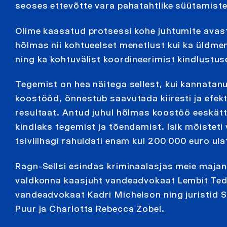
seoses ettevõtte vara pahatahtlike süütamist
Olime kaasatud protsessi kohe juhtumite avas
hõlmas nii kohtueelset menetlust kui ka üldme
ning ka kohtuvälist koordineerimist kindlustus
Tegemist on hea näitega sellest, kui kannatan
koostööd, õnnestub saavutada kiiresti ja efekt
resultaat. Antud juhul hõlmas koostöö eeskätt
kindlaks tegemist ja tõendamist. Isik mõisteti
tsiviilhagi rahuldati enam kui 200 000 euro ul
Ragn-Sellsi esindas kriminaalasjas meie maja
valdkonna kaasjuht vandeadvokaat Lembit Ted
vandeadvokaat Kadri Michelson ning juristid 
Puur ja Charlotta Rebecca Zobel.