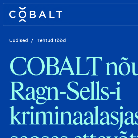
Uudised
/
Tehtud tööd
COBALT nõu
Ragn-Sells-i
kriminaalasja