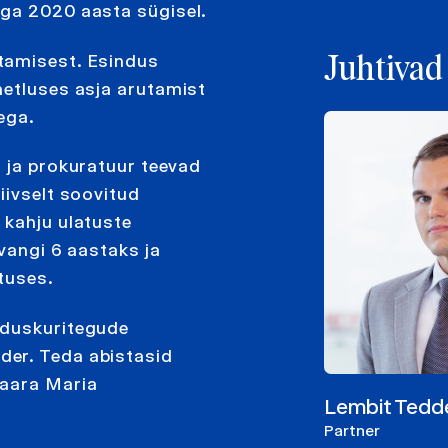
ega 2020 aasta sügisel.
tamisest. Esindus
Juhtivad
netluses asja arutamist
ega.
u ja prokuratuur teevad
iivselt soovitud
 kahju ulatuste
 vangi 6 aastaks ja
atuses.
nduskuritegude
der. Teda abistasid
Saara Maria
Lembit Tedd
Partner