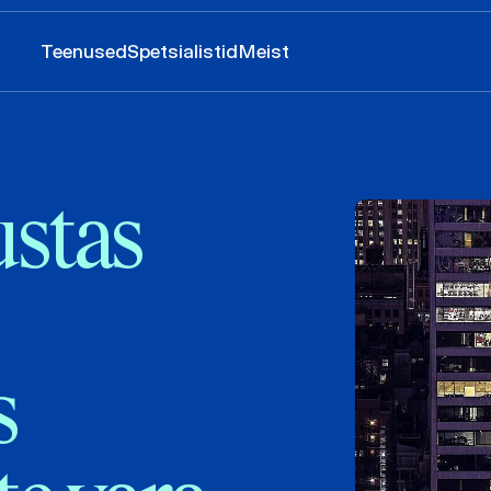
Teenused
Spetsialistid
Meist
stas
s