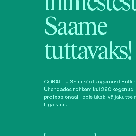
inimestest
Saame
tuttavaks!
COBALT – 35 aastat kogemust Balti ri
Ühendades rohkem kui 280 kogenud
professionaali, pole ükski väljakutse 
liiga suur.