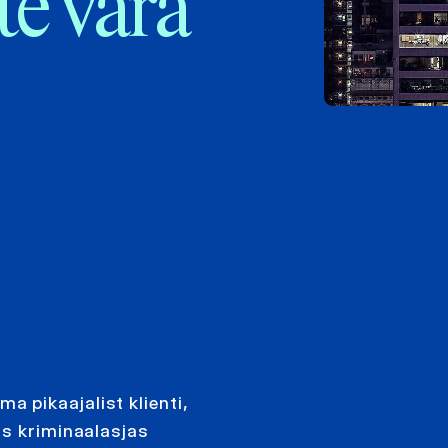
te vara
 pikaajalist klienti,
ls kriminaalasjas