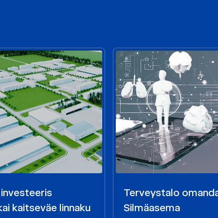
 investeeris
Terveystalo omand
ai kaitseväe linnaku
Silmäasema