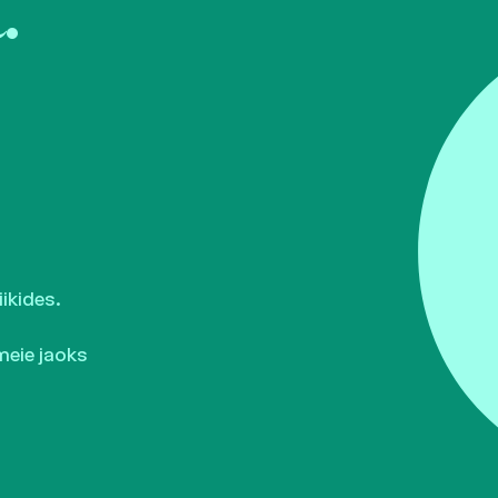
.
ikides.
meie jaoks