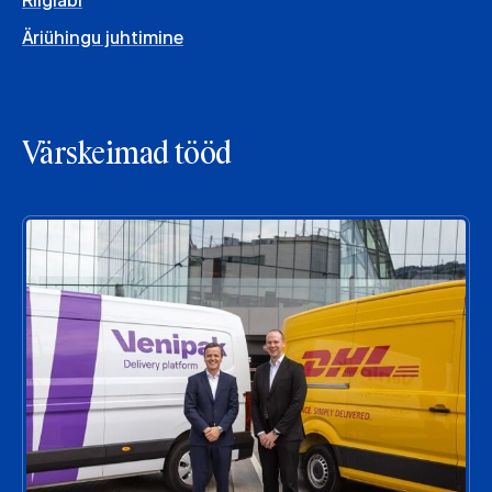
Riigiabi
Äriühingu juhtimine
Värskeimad tööd