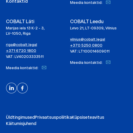
Kontaktid
Meedia kontaktid:
COBALT Läti
COBALT Leedu
Marijas iela 13 K-2 - 3,
Lvivo 21, LT-09309, Vilnius
LV-1050, Riga
vilnius@cobalt.legal
riga@cobalt.legal
+370 5250 0800
+371 6720 1800
VAT: LT100014609011
VAT: LV40203333511
Meedia kontaktid:
Meedia kontaktid:
Üldtingimused
Privaatsuspoliitika
Küpsiseteavitus
Käitumisjuhend