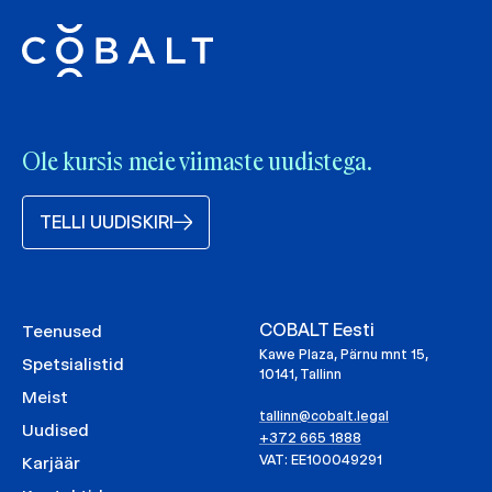
Ole kursis meie viimaste uudistega.
TELLI UUDISKIRI
COBALT Eesti
Teenused
Kawe Plaza, Pärnu mnt 15,
Spetsialistid
10141, Tallinn
Meist
tallinn@cobalt.legal
Uudised
+372 665 1888
VAT: EE100049291
Karjäär