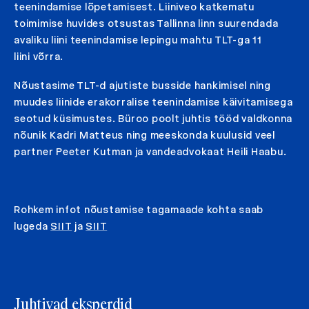
teenindamise lõpetamisest. Liiniveo katkematu
toimimise huvides otsustas Tallinna linn suurendada
avaliku liini teenindamise lepingu mahtu TLT-ga 11
liini võrra.
Nõustasime TLT-d ajutiste busside hankimisel ning
muudes liinide erakorralise teenindamise käivitamisega
seotud küsimustes. Büroo poolt juhtis tööd valdkonna
nõunik Kadri Matteus ning meeskonda kuulusid veel
partner Peeter Kutman ja vandeadvokaat Heili Haabu.
Rohkem infot nõustamise tagamaade kohta saab
lugeda
SIIT
ja
SIIT
Juhtivad eksperdid