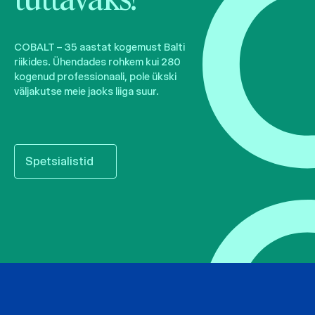
tuttavaks!
COBALT – 35 aastat kogemust Balti
riikides. Ühendades rohkem kui 280
kogenud professionaali, pole ükski
väljakutse meie jaoks liiga suur.
Spetsialistid