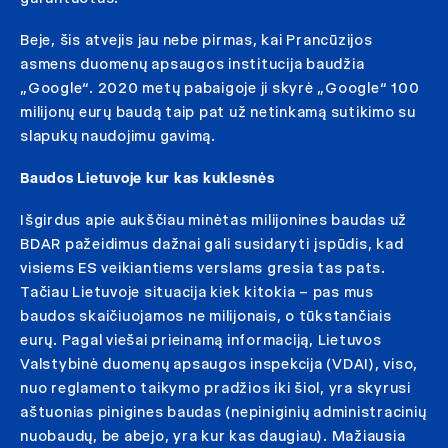
Beje, šis atvejis jau nebe pirmas, kai Prancūzijos
asmens duomenų apsaugos institucija baudžia
„Google“. 2020 metų pabaigoje ji skyrė „Google“ 100
milijonų eurų baudą taip pat už netinkamą sutikimo su
slapukų naudojimu gavimą.
Baudos Lietuvoje kur kas kuklesnės
Išgirdus apie aukščiau minėtas milijonines baudas už
BDAR pažeidimus dažnai gali susidaryti įspūdis, kad
visiems ES veikiantiems verslams gresia tas pats.
Tačiau Lietuvoje situacija kiek kitokia – pas mus
baudos skaičiuojamos ne milijonais, o tūkstančiais
eurų. Pagal viešai prieinamą informaciją, Lietuvos
Valstybinė duomenų apsaugos inspekcija (VDAI), viso,
nuo reglamento taikymo pradžios iki šiol, yra skyrusi
aštuonias pinigines baudas (nepiniginių administracinių
nuobaudų, be abejo, yra kur kas daugiau). Mažiausia