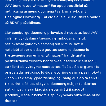
institucija skyrė rekordinę 746 milijonų eurų baudą
JAV bendrovės „Amazon“ Europos padaliniui už
netinkamą asmens duomenų tvarkymą vykdant
tiesioginę rinkodarą. Tai didžiausia iki šiol skirta bauda
už BDAR pažeidimus.
Liuksemburgo duomenų prievaizdai nustatė, kad JAV
milžinė, vykdydama tiesioginę rinkodarą, ne tik
netinkamai gaudavo asmenų sutikimus, bet ir
neteisėtai perleisdavo gautus asmens duomenis
tretiesiems asmenims. „Amazon“ bandė gintis
pasitelkdama teisėto bendrovės intereso ir sutarčių
su klientais vykdymo nuostatas. Tačiau šie argumentai
prievaizdų neįtikino. Iš šios istorijos galima pasimokyti
vieno – reklamą, ypač tiesioginę, saugiausia yra teikti
tik turint aiškius, aktyviai duomenų subjektų duotus
sutikimus. Ir svarbiausia, nepamiršti išsaugoti
įrodymų, kada ir kokiomis aplinkybėmis sutikimas buvo
duotas.