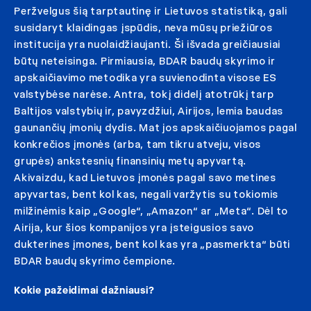
Peržvelgus šią tarptautinę ir Lietuvos statistiką, gali
susidaryt klaidingas įspūdis, neva mūsų priežiūros
institucija yra nuolaidžiaujanti. Ši išvada greičiausiai
būtų neteisinga. Pirmiausia, BDAR baudų skyrimo ir
apskaičiavimo metodika yra suvienodinta visose ES
valstybėse narėse. Antra, tokį didelį atotrūkį tarp
Baltijos valstybių ir, pavyzdžiui, Airijos, lemia baudas
gaunančių įmonių dydis. Mat jos apskaičiuojamos pagal
konkrečios įmonės (arba, tam tikru atveju, visos
grupės) ankstesnių finansinių metų apyvartą.
Akivaizdu, kad Lietuvos įmonės pagal savo metines
apyvartas, bent kol kas, negali varžytis su tokiomis
milžinėmis kaip „Google“, „Amazon“ ar „Meta“. Dėl to
Airija, kur šios kompanijos yra įsteigusios savo
dukterines įmones, bent kol kas yra „pasmerkta“ būti
BDAR baudų skyrimo čempione.
Kokie pažeidimai dažniausi?