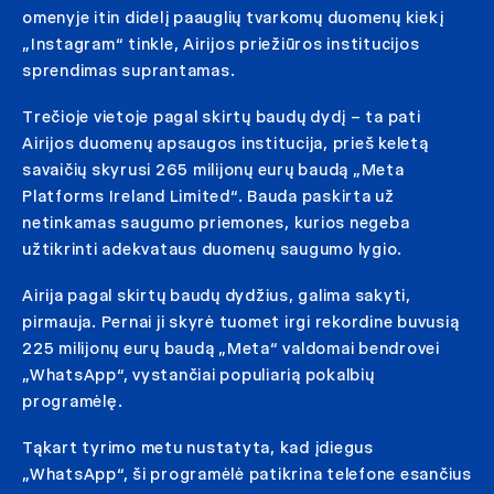
omenyje itin didelį paauglių tvarkomų duomenų kiekį
„Instagram“ tinkle, Airijos priežiūros institucijos
sprendimas suprantamas.
Trečioje vietoje pagal skirtų baudų dydį – ta pati
Airijos duomenų apsaugos institucija, prieš keletą
savaičių skyrusi 265 milijonų eurų baudą „Meta
Platforms Ireland Limited“. Bauda paskirta už
netinkamas saugumo priemones, kurios negeba
užtikrinti adekvataus duomenų saugumo lygio.
Airija pagal skirtų baudų dydžius, galima sakyti,
pirmauja. Pernai ji skyrė tuomet irgi rekordine buvusią
225 milijonų eurų baudą „Meta“ valdomai bendrovei
„WhatsApp“, vystančiai populiarią pokalbių
programėlę.
Tąkart tyrimo metu nustatyta, kad įdiegus
„WhatsApp“, ši programėlė patikrina telefone esančius