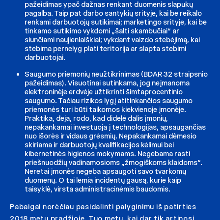
pažeidimas ypač dažnas renkant duomenis slapukų
pagalba. Taip pat darbo santykių srityje, kai be reikalo
renkami darbuotojų sutikimai; marketingo srityje, kai be
tinkamo sutikimo vykdomi „šalti skambučiai“ ar
siunčiami naujienlaiškiai; vykdant vaizdo stebėjimą, kai
stebima pernelyg plati teritorija ar slapta stebimi
darbuotojai.
Saugumo priemonių neužtikrinimas (BDAR 32 straipsnio
pažeidimas). Visuotinai sutinkama, jog neįmanoma
elektroninėje erdvėje užtikrinti šimtaprocentinio
saugumo. Tačiau rizikos lygį atitinkančios saugumo
priemonės turi būti taikomos kiekvienoje įmonėje.
Praktika, deja, rodo, kad didelė dalis įmonių,
nepakankamai investuoja į technologijas, apsaugančias
nuo išorės ir vidaus grėsmių. Nepakankamai dėmesio
skiriama ir darbuotojų kvalifikacijos kėlimui bei
kibernetinės higienos mokymams. Negebama rasti
priešnuodžių vadinamosioms „žmogiškoms klaidoms“.
Neretai įmonės negeba apsaugoti savo tvarkomų
duomenų. O tai lemia incidentų gausą, kurie kaip
taisyklė, virsta administracinėmis baudomis.
Pabaigai norėčiau pasidalinti palyginimu iš patirties
2018 metų pradžioje. Tuo metu, kai dar tik artinosi