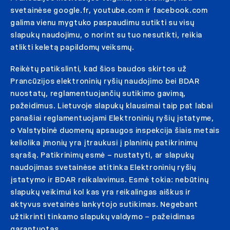
svetainėse google.fr, youtube.com ir facebook.com
galima vienu mygtuko paspaudimu sutikti su visų
slapukų naudojimu, o norint su tuo nesutikti, reikia
atlikti keletą papildomų veiksmų.
Reikėtų patikslinti, kad šios baudos skirtos už
Prancūzijos elektroninių ryšių naudojimo bei BDAR
nuostatų, reglamentuojančių sutikimo gavimą,
pažeidimus. Lietuvoje slapukų klausimai taip pat labai
panašiai reglamentuojami Elektroninių ryšių įstatyme,
o Valstybinė duomenų apsaugos inspekcija šiais metais
keliolika įmonių yra įtraukusi į planinių patikrinimų
sąrašą. Patikrinimų esmė – nustatyti, ar slapukų
naudojimas svetainėse atitinka Elektroninių ryšių
įstatymo ir BDAR reikalavimus. Esmė tokia: nebūtinų
slapukų veikimui kol kas yra reikalingas aiškus ir
aktyvus svetainės lankytojo sutikimas. Negebant
užtikrinti tinkamo slapukų valdymo – pažeidimas
garantuotas.