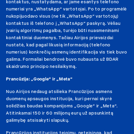
kontaktus, nustatydama, ar jame esantys telefono
numeriai yra „WhatsApp“ vartotojai. Po to programėlė
nukopijuodavo visus (ne tik „WhatsApp“ vartotojų)
kontaktus iš telefono į „WhatsApp“ paskyrą. Vėliau
įvairių algoritmų pagalba, turėjo būti nuasmeninami
kontaktiniai duomenys. Tačiau Airijos prievaizdai
nustatė, kad pagal likusią informaciją (telefono
numerius) konkrečių asmenų identifikacija vis tiek buvo
galima. Formaliai bendrovė buvo nubausta už BDAR
skaidrumo principo nesilaikymą.
Prancūzija: „Google“ ir „Meta“
Nuo Airijos nedaug atsilieka Prancūzijos asmens
duomenų apsaugos institucija, kuri pernai skyrė
solidžias baudas kompanijoms „Google“ ir „Meta“.
Atitinkamai 150 ir 60 milijonų eurų už apsunkintą
galimybę atsisakyti slapukų.
Prancūzijos institucijos teigimu, neteisinga, kad