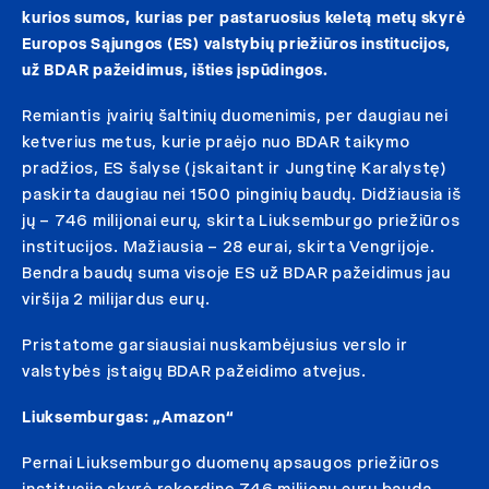
kurios sumos, kurias per pastaruosius keletą metų skyrė
Europos Sąjungos (ES) valstybių priežiūros institucijos,
už BDAR pažeidimus, išties įspūdingos.
Remiantis įvairių šaltinių duomenimis, per daugiau nei
ketverius metus, kurie praėjo nuo BDAR taikymo
pradžios, ES šalyse (įskaitant ir Jungtinę Karalystę)
paskirta daugiau nei 1500 pinginių baudų. Didžiausia iš
jų – 746 milijonai eurų, skirta Liuksemburgo priežiūros
institucijos. Mažiausia – 28 eurai, skirta Vengrijoje.
Bendra baudų suma visoje ES už BDAR pažeidimus jau
viršija 2 milijardus eurų.
Pristatome garsiausiai nuskambėjusius verslo ir
valstybės įstaigų BDAR pažeidimo atvejus.
Liuksemburgas: „Amazon“
Pernai Liuksemburgo duomenų apsaugos priežiūros