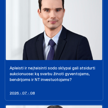
Apleisti ir neįteisinti sodo sklypai gali atsidurti
aukcionuose: ką svarbu žinoti gyventojams,
bendrijoms ir NT investuotojams?
2026 - 07 - 08