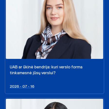
UAB ar ūkinė bendrija: kuri verslo forma
tinkamesnė jūsų verslui?
2026 - 07 - 16