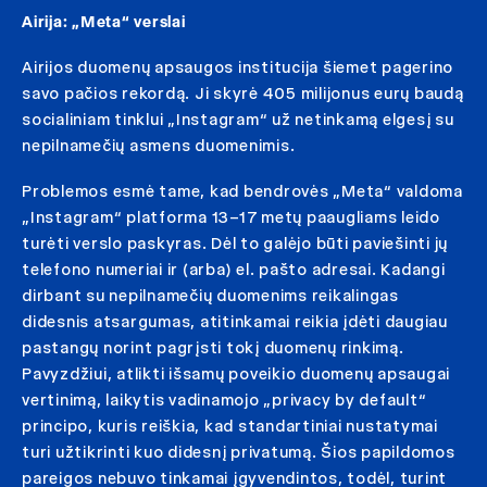
Airija: „Meta“ verslai
Airijos duomenų apsaugos institucija šiemet pagerino
savo pačios rekordą. Ji skyrė 405 milijonus eurų baudą
socialiniam tinklui „Instagram“ už netinkamą elgesį su
nepilnamečių asmens duomenimis.
Problemos esmė tame, kad bendrovės „Meta“ valdoma
„Instagram“ platforma 13–17 metų paaugliams leido
turėti verslo paskyras. Dėl to galėjo būti paviešinti jų
telefono numeriai ir (arba) el. pašto adresai. Kadangi
dirbant su nepilnamečių duomenims reikalingas
didesnis atsargumas, atitinkamai reikia įdėti daugiau
pastangų norint pagrįsti tokį duomenų rinkimą.
Pavyzdžiui, atlikti išsamų poveikio duomenų apsaugai
vertinimą, laikytis vadinamojo „privacy by default“
principo, kuris reiškia, kad standartiniai nustatymai
turi užtikrinti kuo didesnį privatumą. Šios papildomos
pareigos nebuvo tinkamai įgyvendintos, todėl, turint