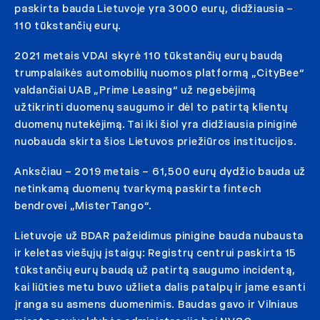
paskirta bauda Lietuvoje yra 3000 eurų, didžiausia –
110 tūkstančių eurų.
2021 metais VDAI skyrė 110 tūkstančių eurų baudą
trumpalaikės automobilių nuomos platformą „CityBee“
valdančiai UAB „Prime Leasing“ už negebėjimą
užtikrinti duomenų saugumo ir dėl to patirtą klientų
duomenų nutekėjimą. Tai iki šiol yra didžiausia piniginė
nuobauda skirta šios Lietuvos priežiūros institucijos.
Anksčiau – 2019 metais – 61,500 eurų dydžio bauda už
netinkamą duomenų tvarkymą paskirta fintech
bendrovei „MisterTango“.
Lietuvoje už BDAR pažeidimus pinigine bauda nubausta
ir keletas viešųjų įstaigų: Registrų centrui paskirta 15
tūkstančių eurų baudą už patirtą saugumo incidentą,
kai liūties metu buvo užlieta dalis patalpų ir jame esanti
įranga su asmens duomenimis. Baudas gavo ir Vilniaus