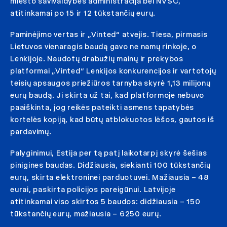
miesto savivaldybės administracija bei NVSC,
atitinkamai po 15 ir 12 tūkstančių eurų.
Paminėjimo vertas ir „Vinted“ atvejis. Tiesa, pirmasis
Lietuvos vienaragis baudą gavo ne namų rinkoje, o
Lenkijoje. Naudotų drabužių mainų ir prekybos
platformai „Vinted“ Lenkijos konkurencijos ir vartotojų
teisių apsaugos priežiūros tarnyba skyrė 1,13 milijonų
eurų baudą. Ji skirta už tai, kad platformoje nebuvo
paaiškinta, jog reikės pateikti asmens tapatybės
kortelės kopiją, kad būtų atblokuotos lėšos, gautos iš
pardavimų.
Palyginimui, Estija per tą patį laikotarpį skyrė šešias
pinigines baudas. Didžiausia, siekianti 100 tūkstančių
eurų, skirta elektroninei parduotuvei. Mažiausia – 48
eurai, paskirta policijos pareigūnui. Latvijoje
atitinkamai viso skirtos 5 baudos: didžiausia – 150
tūkstančių eurų, mažiausia – 6250 eurų.