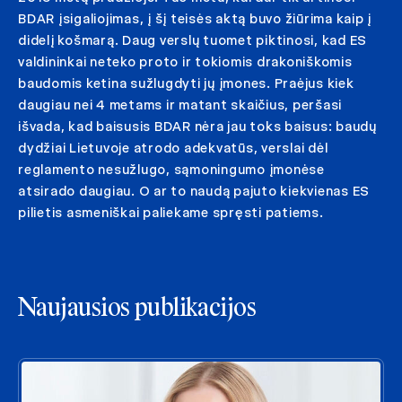
BDAR įsigaliojimas, į šį teisės aktą buvo žiūrima kaip į
didelį košmarą. Daug verslų tuomet piktinosi, kad ES
valdininkai neteko proto ir tokiomis drakoniškomis
baudomis ketina sužlugdyti jų įmones. Praėjus kiek
daugiau nei 4 metams ir matant skaičius, peršasi
išvada, kad baisusis BDAR nėra jau toks baisus: baudų
dydžiai Lietuvoje atrodo adekvatūs, verslai dėl
reglamento nesužlugo, sąmoningumo įmonėse
atsirado daugiau. O ar to naudą pajuto kiekvienas ES
pilietis asmeniškai paliekame spręsti patiems.
Naujausios publikacijos