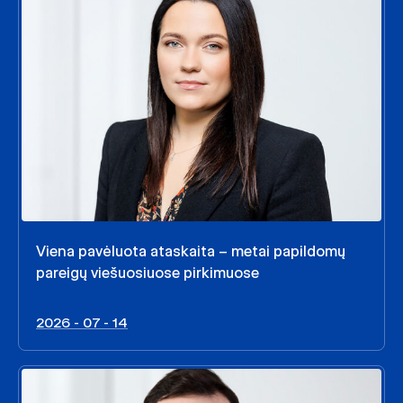
Viena pavėluota ataskaita – metai papildomų
pareigų viešuosiuose pirkimuose
2026 - 07 - 14