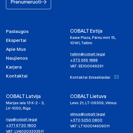
Prenumeruoti
COBALT Estija
Paslaugos
Kawe Plaza, Pärnu mnt 15,
Ekspertai
10141, Tallinn
Apie Mus
tallinn@cobalt.legal
Naujienos
+372 665 1888
VAT: EE100049291
Karjera
Kontaktai
Kontaktai žiniasklaidai:
COBALT Latvija
COBALT Lietuva
Marijas iela 13 K-2 - 3,
Lvivo 21, LT-09309, Vilnius
LV-1050, Riga
vilnius@cobalt.legal
riga@cobalt.legal
+370 5250 0800
+371 6720 1800
VAT: LT100014609011
VAT: LV40203333511