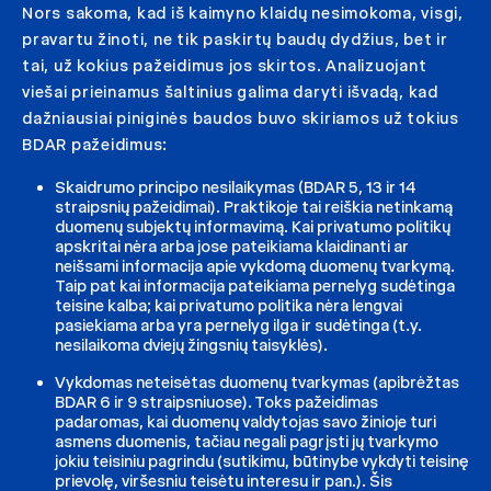
Nors sakoma, kad iš kaimyno klaidų nesimokoma, visgi,
pravartu žinoti, ne tik paskirtų baudų dydžius, bet ir
tai, už kokius pažeidimus jos skirtos. Analizuojant
viešai prieinamus šaltinius galima daryti išvadą, kad
dažniausiai piniginės baudos buvo skiriamos už tokius
BDAR pažeidimus:
Skaidrumo principo nesilaikymas (BDAR 5, 13 ir 14
straipsnių pažeidimai). Praktikoje tai reiškia netinkamą
duomenų subjektų informavimą. Kai privatumo politikų
apskritai nėra arba jose pateikiama klaidinanti ar
neišsami informacija apie vykdomą duomenų tvarkymą.
Taip pat kai informacija pateikiama pernelyg sudėtinga
teisine kalba; kai privatumo politika nėra lengvai
pasiekiama arba yra pernelyg ilga ir sudėtinga (t.y.
nesilaikoma dviejų žingsnių taisyklės).
Vykdomas neteisėtas duomenų tvarkymas (apibrėžtas
BDAR 6 ir 9 straipsniuose). Toks pažeidimas
padaromas, kai duomenų valdytojas savo žinioje turi
asmens duomenis, tačiau negali pagrįsti jų tvarkymo
jokiu teisiniu pagrindu (sutikimu, būtinybe vykdyti teisinę
prievolę, viršesniu teisėtu interesu ir pan.). Šis