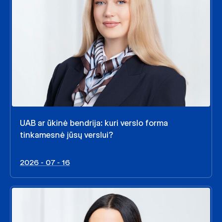
UAB ar ūkinė bendrija: kuri verslo forma
tinkamesnė jūsų verslui?
2026 - 07 - 16