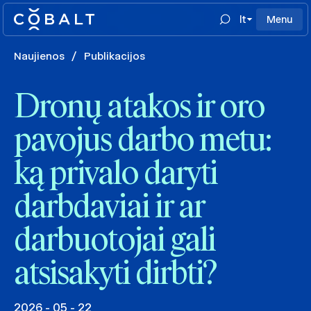
lt
Menu
Naujienos
/
Publikacijos
Dronų atakos ir oro
pavojus darbo metu:
ką privalo daryti
darbdaviai ir ar
darbuotojai gali
atsisakyti dirbti?
2026 - 05 - 22