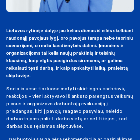
Lietuvos rytinėje dalyje jau kelias dienas iš eilės skelbiant
raudonąjį pavojaus lygį, oro pavojus tampa nebe teoriniu
scenarijumi, o realia kasdienybės dalimi. Įmonėms ir
organizacijoms tai kelia naujų praktinių ir teisinių
klausimų, kaip elgtis pasigirdus sirenoms, ar galima
reikalauti tęsti darbą, ir kaip apskaityti laiką, praleistą
slėptuvėje.
Socialiniuose tinkluose matyti skirtingos darbdavių
reakcijos – vieni aktyvavo iš anksto parengtus veiksmų
planus ir organizavo darbuotojų evakuaciją į
priedangas, kiti į pavojų reagavo pasyviau, neleido
darbuotojams palikti darbo vietų ar net tikėjosi, kad
darbas bus tęsiamas slėptuvėse.
„Darbuotojų sauga nėra rekomendacija ar pasirinkimas