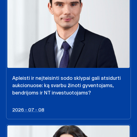
Apleisti ir neįteisinti sodo sklypai gali atsidurti
aukcionuose: ką svarbu žinoti gyventojams,
bendrijoms ir NT investuotojams?
2026 - 07 - 08