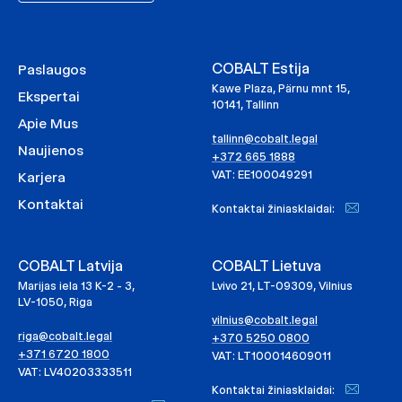
COBALT Estija
Paslaugos
Kawe Plaza, Pärnu mnt 15,
Ekspertai
10141, Tallinn
Apie Mus
tallinn@cobalt.legal
Naujienos
+372 665 1888
VAT: EE100049291
Karjera
Kontaktai
Kontaktai žiniasklaidai:
COBALT Latvija
COBALT Lietuva
Marijas iela 13 K-2 - 3,
Lvivo 21, LT-09309, Vilnius
LV-1050, Riga
vilnius@cobalt.legal
riga@cobalt.legal
+370 5250 0800
+371 6720 1800
VAT: LT100014609011
VAT: LV40203333511
Kontaktai žiniasklaidai: