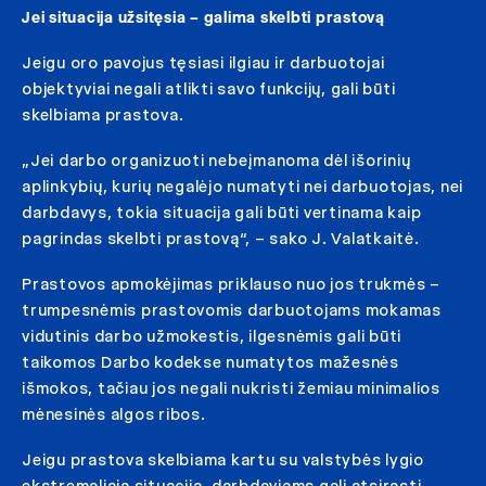
Jei situacija užsitęsia – galima skelbti prastovą
Jeigu oro pavojus tęsiasi ilgiau ir darbuotojai
objektyviai negali atlikti savo funkcijų, gali būti
skelbiama prastova.
„Jei darbo organizuoti nebeįmanoma dėl išorinių
aplinkybių, kurių negalėjo numatyti nei darbuotojas, nei
darbdavys, tokia situacija gali būti vertinama kaip
pagrindas skelbti prastovą“, – sako J. Valatkaitė.
Prastovos apmokėjimas priklauso nuo jos trukmės –
trumpesnėmis prastovomis darbuotojams mokamas
vidutinis darbo užmokestis, ilgesnėmis gali būti
taikomos Darbo kodekse numatytos mažesnės
išmokos, tačiau jos negali nukristi žemiau minimalios
mėnesinės algos ribos.
Jeigu prastova skelbiama kartu su valstybės lygio
ekstremaliąja situacija, darbdaviams gali atsirasti