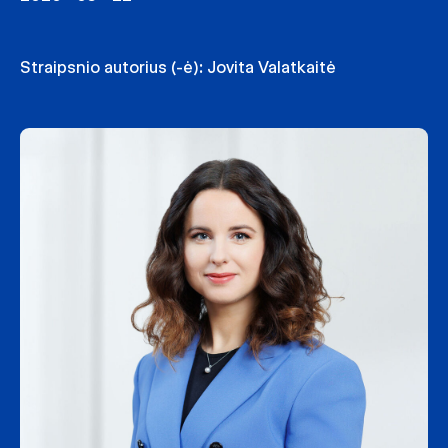
Straipsnio autorius (-ė):
Jovita Valatkaitė