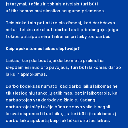
įstatymai, tačiau ir tokiais atvejais turi būti
užtikrinamos maksimalios saugumo priemonės.
Teisininkė taip pat atkreipia dėmesį, kad darbdavys
neturi teisės reikalauti darbo tęsti priedangoje, jeigu
tokios patalpos nėra tinkamai pritaikytos darbui.
Kaip apskaitomas laikas slėptuvėje?
Laikas, kurį darbuotojai darbo metu praleidžia
slėpdamiesi nuo oro pavojaus, turi būti laikomas darbo
laiku ir apmokamas.
Darbo kodeksas numato, kad darbo laiku laikomas ne
tik tiesioginių funkcijų atlikimas, bet ir laikotarpis, kai
darbuotojas yra darbdavio žinioje. Kadangi
darbuotojai slėptuvėje būna ne savo valia ir negali
laisvai disponuoti tuo laiku, jis turi būti įtraukiamas į
darbo laiko apskaitą kaip faktiškai dirbtas laikas.