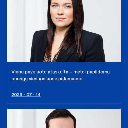
Viena pavėluota ataskaita – metai papildomų
pareigų viešuosiuose pirkimuose
2026 - 07 - 14