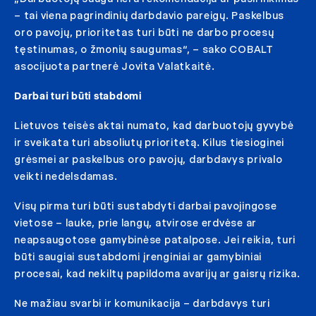
– tai viena pagrindinių darbdavio pareigų. Paskelbus
oro pavojų, prioritetas turi būti ne darbo procesų
tęstinumas, o žmonių saugumas“, – sako COBALT
asocijuota partnerė Jovita Valatkaitė.
Darbai turi būti stabdomi
Lietuvos teisės aktai numato, kad darbuotojų gyvybė
ir sveikata turi absoliutų prioritetą. Kilus tiesioginei
grėsmei ar paskelbus oro pavojų, darbdavys privalo
veikti nedelsdamas.
Visų pirma turi būti sustabdyti darbai pavojingose
vietose – lauke, prie langų, atvirose erdvėse ar
neapsaugotose gamybinėse patalpose. Jei reikia, turi
būti saugiai sustabdomi įrenginiai ar gamybiniai
procesai, kad nekiltų papildoma avarijų ar gaisrų rizika.
Ne mažiau svarbi ir komunikacija – darbdavys turi