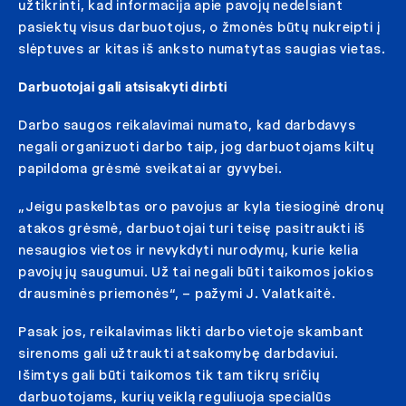
užtikrinti, kad informacija apie pavojų nedelsiant
pasiektų visus darbuotojus, o žmonės būtų nukreipti į
slėptuves ar kitas iš anksto numatytas saugias vietas.
Darbuotojai gali atsisakyti dirbti
Darbo saugos reikalavimai numato, kad darbdavys
negali organizuoti darbo taip, jog darbuotojams kiltų
papildoma grėsmė sveikatai ar gyvybei.
„Jeigu paskelbtas oro pavojus ar kyla tiesioginė dronų
atakos grėsmė, darbuotojai turi teisę pasitraukti iš
nesaugios vietos ir nevykdyti nurodymų, kurie kelia
pavojų jų saugumui. Už tai negali būti taikomos jokios
drausminės priemonės“, – pažymi J. Valatkaitė.
Pasak jos, reikalavimas likti darbo vietoje skambant
sirenoms gali užtraukti atsakomybę darbdaviui.
Išimtys gali būti taikomos tik tam tikrų sričių
darbuotojams, kurių veiklą reguliuoja specialūs