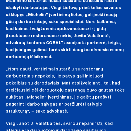
Maitinimo sektorius nuolat susiduria su iššūkiu rasti ir
išlaikyti darbuotojus. Visgi Lietuvą prieš kelias savaites
užklupęs „Michelin“ įvertinimų lietus, gali įnešti naujų
gūsių darbo rinkoje, sako specialistai. Nors kalbama,
kad kainos žvaigždėmis apdovanotuose ir į gidą
įtrauktuose restoranuose nekis, Jovita Valatkaitė,
advokatų kontoros COBALT asocijuota partnerė, teigia,
kad įstaigos galimai turės skirti daugiau dėmesio esamų
darbuotojų išlaikymui.
„Nors gauti įvertinimai sutarčių su restoranų
darbuotojais nepakeis, jie patys gali inicijuoti
pokalbius su darbdaviais. Mat atsižvelgiant į tai, kad
greičiausiai dėl darbuotojų pastangų buvo gautas toks
aukštas „Michelin” įvertinimas, jie galėtų prašyti
pagerinti darbo sąlygas ar peržiūrėti atlygio
struktūrą”, – sako advokatė.
Visgi, anot J. Valatkaitės, svarbu nepamiršti, kad
atlygis yra darbuotojo ir darbdavio susitarimo