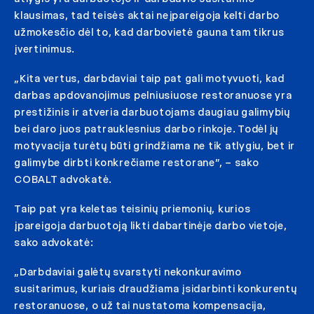
klausimas, tad teisės aktai neįpareigoja kelti darbo
užmokesčio dėl to, kad darbovietė gauna tam tikrus
įvertinimus.
„Kita vertus, darbdaviai taip pat gali motyvuoti, kad
darbas apdovanojimus pelniusiuose restoranuose yra
prestižinis ir atveria darbuotojams daugiau galimybių
bei daro juos patrauklesnius darbo rinkoje. Todėl jų
motyvacija turėtų būti grindžiama ne tik atlygiu, bet ir
galimybe dirbti konkrečiame restorane”, – sako
COBALT advokatė.
Taip pat yra keletas teisinių priemonių, kurios
įpareigoja darbuotoją likti dabartinėje darbo vietoje,
sako advokatė:
„Darbdaviai galėtų svarstyti nekonkuravimo
susitarimus, kuriais draudžiama įsidarbinti konkurentų
restoranuose, o už tai nustatoma kompensacija,