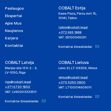
COBALT Estija
Paslaugos
Kawe Plaza, Pärnu mnt 15,
Ekspertai
10141, Tallinn
Apie Mus
tallinn@cobalt.legal
Naujienos
+372 665 1888
VAT: EE100049291
Karjera
Kontaktai
Kontaktai žiniasklaidai:
COBALT Latvija
COBALT Lietuva
Marijas iela 13 K-2 - 3,
Lvivo 21, LT-09309, Vilnius
LV-1050, Riga
vilnius@cobalt.legal
riga@cobalt.legal
+370 5250 0800
+371 6720 1800
VAT: LT100014609011
VAT: LV40203333511
Kontaktai žiniasklaidai:
Kontaktai žiniasklaidai: