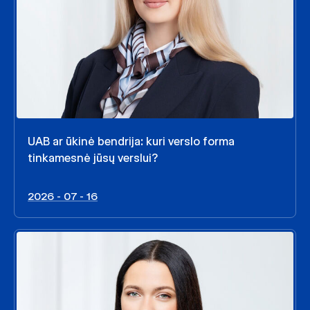
UAB ar ūkinė bendrija: kuri verslo forma
tinkamesnė jūsų verslui?
2026 - 07 - 16