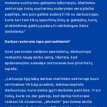
mokama susitarimo galiojimo laikotarpiu. Maitinimo
sektoriuje tokių susitarimų sudarymas nėra plačiai
paplitęs, nes juos galima sudaryti tik su darbuotojas,
kurie turi tam tikrų specifinių žinių ar gebėjimų, kurių
atskleidimas galėtų padaryti reikšmingos žalos
darbdaviui.”
Darbas restorane tapo patrauklesnis?
Anot personalo valdymo specialistų, darbuotojui
renkantis naują darbo vietą, tikėtina, kad
apdovanojimo sulaukęs restoranas bus prioritetų
sąraše.
„Lietuvoje ilgą laiką darbas maitinimo sektoriuje buvo
vertinamas tik kaip pradinis, laikinas laiptelis
darbuotojui, kuris siekia įgyti darbinės patirties. Yra ir
tokių, kurie vis dar galvoja, kad darbą restorane
renkasi tik studentai. „Michelin“ įvertinimai keičia