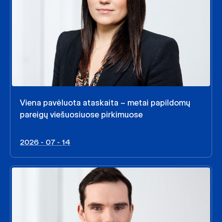
Viena pavėluota ataskaita – metai papildomų
pareigų viešuosiuose pirkimuose
2026 - 07 - 14