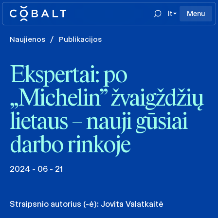
lt
Menu
Naujienos
/
Publikacijos
Ekspertai: po
„Michelin” žvaigždžių
lietaus – nauji gūsiai
darbo rinkoje
2024 - 06 - 21
Straipsnio autorius (-ė):
Jovita Valatkaitė