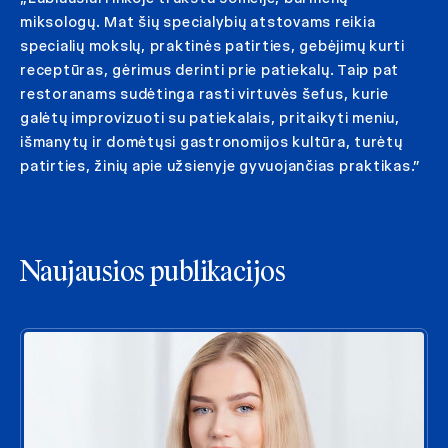
miksologų. Mat šių specialybių atstovams reikia
specialių mokslų, praktinės patirties, gebėjimų kurti
receptūras, gėrimus derinti prie patiekalų. Taip pat
restoranams sudėtinga rasti virtuvės šefus, kurie
galėtų improvizuoti su patiekalais, pritaikyti meniu,
išmanytų ir domėtųsi gastronomijos kultūra, turėtų
patirties, žinių apie užsienyje gyvuojančias praktikas.”
Naujausios publikacijos