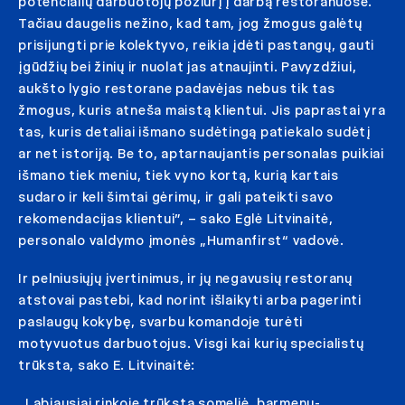
potencialių darbuotojų požiūrį į darbą restoranuose.
Tačiau daugelis nežino, kad tam, jog žmogus galėtų
prisijungti prie kolektyvo, reikia įdėti pastangų, gauti
įgūdžių bei žinių ir nuolat jas atnaujinti. Pavyzdžiui,
aukšto lygio restorane padavėjas nebus tik tas
žmogus, kuris atneša maistą klientui. Jis paprastai yra
tas, kuris detaliai išmano sudėtingą patiekalo sudėtį
ar net istoriją. Be to, aptarnaujantis personalas puikiai
išmano tiek meniu, tiek vyno kortą, kurią kartais
sudaro ir keli šimtai gėrimų, ir gali pateikti savo
rekomendacijas klientui”, – sako Eglė Litvinaitė,
personalo valdymo įmonės „Humanfirst“ vadovė.
Ir pelniusiųjų įvertinimus, ir jų negavusių restoranų
atstovai pastebi, kad norint išlaikyti arba pagerinti
paslaugų kokybę, svarbu komandoje turėti
motyvuotus darbuotojus. Visgi kai kurių specialistų
trūksta, sako E. Litvinaitė:
„Labiausiai rinkoje trūksta someljė, barmenų-