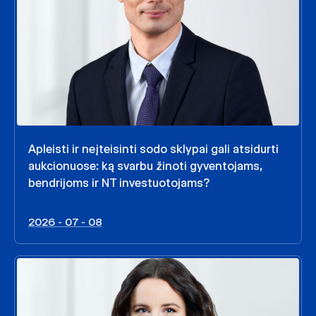
Apleisti ir neįteisinti sodo sklypai gali atsidurti
aukcionuose: ką svarbu žinoti gyventojams,
bendrijoms ir NT investuotojams?
2026 - 07 - 08