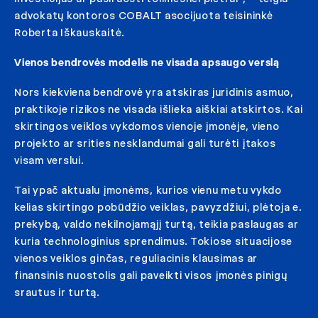
advokatų kontoros COBALT asocijuota teisininkė
Roberta Iškauskaitė.
Vienos bendrovės modelis ne visada apsaugo verslą
Nors kiekviena bendrovė yra atskiras juridinis asmuo,
praktikoje rizikos ne visada išlieka aiškiai atskirtos. Kai
skirtingos veiklos vykdomos vienoje įmonėje, vieno
projekto ar srities nesklandumai gali turėti įtakos
visam verslui.
Tai ypač aktualu įmonėms, kurios vienu metu vykdo
kelias skirtingo pobūdžio veiklas, pavyzdžiui, plėtoja e.
prekybą, valdo nekilnojamąjį turtą, teikia paslaugas ar
kuria technologinius sprendimus. Tokiose situacijose
vienos veiklos ginčas, reguliacinis klausimas ar
finansinis nuostolis gali paveikti visos įmonės pinigų
srautus ir turtą.