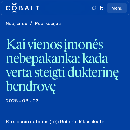
lt
Menu
Naujienos
/
Publikacijos
Kai vienos įmonės
nebepakanka: kada
verta steigti dukterinę
bendrovę
2026 - 06 - 03
Straipsnio autorius (-ė):
Roberta Iškauskaitė