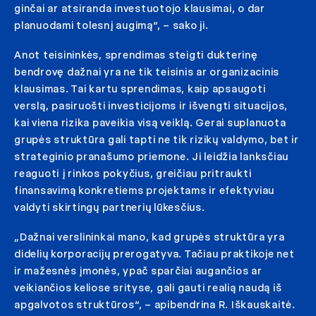
ginčai ar atsiranda investuotojo klausimai, o dar
planuodami tolesnį augimą“, – sako ji.
Anot teisininkės, sprendimas steigti dukterinę
bendrovę dažnai yra ne tik teisinis ar organizacinis
klausimas. Tai kartu sprendimas, kaip apsaugoti
verslą, pasiruošti investicijoms ir išvengti situacijos,
kai viena rizika paveikia visą veiklą. Gerai suplanuota
grupės struktūra gali tapti ne tik rizikų valdymo, bet ir
strateginio pranašumo priemone. Ji leidžia lanksčiau
reaguoti į rinkos pokyčius, greičiau pritraukti
finansavimą konkretiems projektams ir efektyviau
valdyti skirtingų partnerių lūkesčius.
„Dažnai verslininkai mano, kad grupės struktūra yra
didelių korporacijų prerogatyva. Tačiau praktikoje net
ir mažesnės įmonės, ypač sparčiai augančios ar
veikiančios keliose srityse, gali gauti realią naudą iš
apgalvotos struktūros“, – apibendrina R. Iškauskaitė.