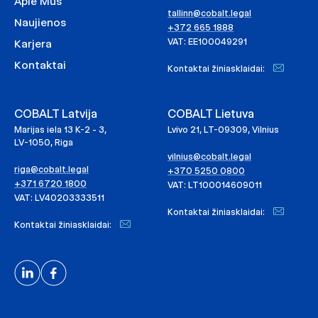
Apie Mus
tallinn@cobalt.legal
Naujienos
+372 665 1888
VAT: EE100049291
Karjera
Kontaktai
Kontaktai žiniasklaidai:
COBALT Latvija
COBALT Lietuva
Marijas iela 13 K-2 - 3,
Lvivo 21, LT-09309, Vilnius
LV-1050, Riga
vilnius@cobalt.legal
riga@cobalt.legal
+370 5250 0800
+371 6720 1800
VAT: LT100014609011
VAT: LV40203333511
Kontaktai žiniasklaidai:
Kontaktai žiniasklaidai: