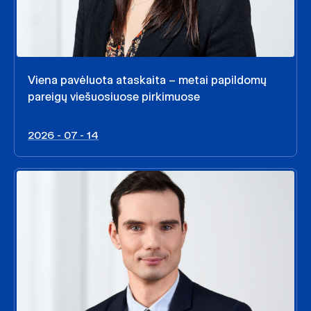
Viena pavėluota ataskaita – metai papildomų
pareigų viešuosiuose pirkimuose
2026 - 07 - 14