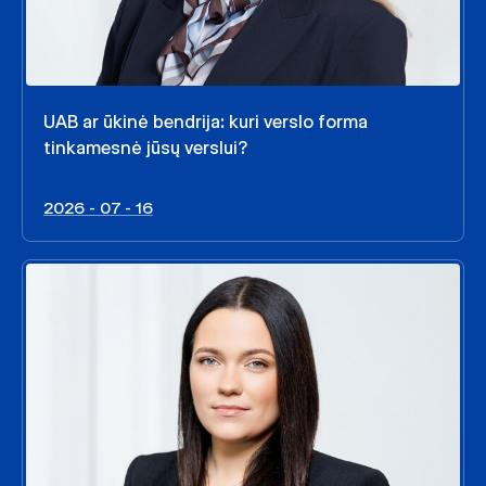
UAB ar ūkinė bendrija: kuri verslo forma
tinkamesnė jūsų verslui?
2026 - 07 - 16