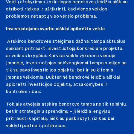
Veiklų atskyrimas į skirtingas bendroves leidžia aiškiau
atriboti rizikas ir užtikrinti, kad vienos veiklos
problemos netaptų viso verslo problema.
Investuotojams svarbu aiškiai apibrėžta veikla
Atskiros bendrovės steigimas dažnai tampa aktualus
siekiant pritraukti investuotoją konkrečiam projektui
ar veiklos krypčiai. Kai visa veikla vykdoma vienoje
įmonėje, investuotojas neišvengiamai tampa susijęs ne
tik su savo investicijos objektu, bet ir su kitomis
įmonės veiklomis. Dukterinė bendrovė leidžia aiškiai
apibrėžti investicijos objektą, atsakomybės ir
kontrolės ribas.
Tokiais atvejais atskira bendrovė tampa ne tik teisiniu,
bet ir strateginiu sprendimu – ji leidžia lengviau
pritraukti kapitalą, aiškiau paskirstyti rizikas bei
valdyti partnerių interesus.