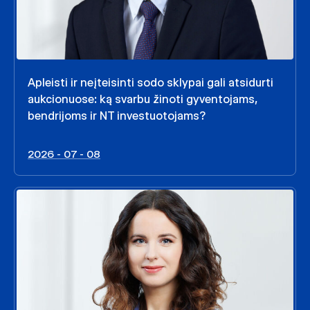
Apleisti ir neįteisinti sodo sklypai gali atsidurti
aukcionuose: ką svarbu žinoti gyventojams,
bendrijoms ir NT investuotojams?
2026 - 07 - 08