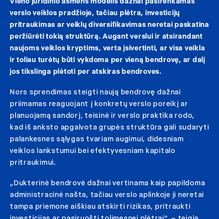
Vieno juridinio asmens modelis dažnai pasirenkamas
verslo veiklos pradžioje, tačiau plėtra, investicijų
pritraukimas ar veiklų diversifikavimas neretai paskatina
peržiūrėti tokią struktūrą. Augant verslui ir atsirandant
naujoms veiklos kryptims, verta įsivertinti, ar visa veikla
ir toliau turėtų būti vykdoma per vieną bendrovę, ar dalį
jos tikslinga plėtoti per atskiras bendroves.
Nors sprendimas steigti naują bendrovę dažnai
priimamas reaguojant į konkretų verslo poreikį ar
planuojamą sandorį, teisinė ir verslo praktika rodo,
kad iš anksto apgalvota grupės struktūra gali sudaryti
palankesnes sąlygas tvariam augimui, didesniam
veiklos lankstumui bei efektyvesniam kapitalo
pritraukimui.
„Dukterinė bendrovė dažnai vertinama kaip papildoma
administracinė našta, tačiau verslo aplinkoje ji neretai
tampa priemone aiškiau atskirti rizikas, pritraukti
investicijas ar pasiruošti tolimesnei plėtrai“, – teigia