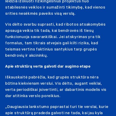
leidžia izoliuoti rizikingesnius projektus nuo
stabilesnės veiklos ir sumažinti tikimybę, kad vienos
srities nesėkmės paveiks visą verslą.
Vis dėlto svarbu suprasti, kad ribotos atsakomybės
apsauga veikia tik tada, kai bendrovės iš tiesų
funkcionuoja savarankiškai. Jei atskyrimas yra tik
formalus, tam tikrais atvejais gali kilti rizika, kad
teismas vertins faktinius santykius tarp grupės
bendrovių ir akcininkų.
Apie struktūrą verta galvoti dar augimo etape
Iškauskaitė pabrėžia, kad grupės struktūra nėra
būtina kiekvienam verslui. Vis dėlto, augant veiklai,
verta periodiškai įsivertinti, ar dabartinis modelis vis
dar atitinka verslo poreikius.
„Daugiausia lankstumo paprastai turi tie verslai, kurie
apie struktūrą pradeda galvoti ne tada, kai jau kyla