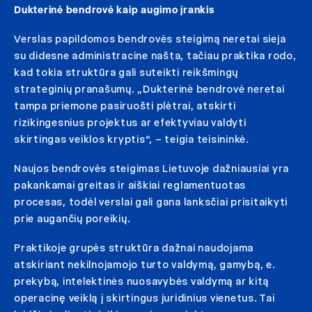
Dukterinė bendrovė kaip augimo įrankis
Verslas papildomos bendrovės steigimą neretai sieja
su didesne administracine našta, tačiau praktika rodo,
kad tokia struktūra gali suteikti reikšmingų
strateginių pranašumų. „Dukterinė bendrovė neretai
tampa priemone pasiruošti plėtrai, atskirti
rizikingesnius projektus ar efektyviau valdyti
skirtingas veiklos kryptis“, – teigia teisininkė.
Naujos bendrovės steigimas Lietuvoje dažniausiai yra
pakankamai greitas ir aiškiai reglamentuotas
procesas, todėl verslai gali gana lanksčiai prisitaikyti
prie augančių poreikių.
Praktikoje grupės struktūra dažnai naudojama
atskiriant nekilnojamojo turto valdymą, gamybą, e.
prekybą, intelektinės nuosavybės valdymą ar kitą
operacinę veiklą į skirtingus juridinius vienetus. Tai