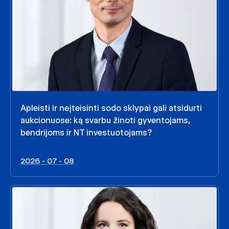
Apleisti ir neįteisinti sodo sklypai gali atsidurti
aukcionuose: ką svarbu žinoti gyventojams,
bendrijoms ir NT investuotojams?
2026 - 07 - 08