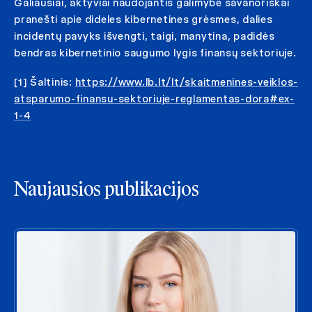
Galiausiai, aktyviai naudojantis galimybe savanoriškai
pranešti apie dideles kibernetines grėsmes, dalies
incidentų pavyks išvengti, taigi, manytina, padidės
bendras kibernetinio saugumo lygis finansų sektoriuje.
[1] Šaltinis:
https://www.lb.lt/lt/skaitmenines-veiklos-
atsparumo-finansu-sektoriuje-reglamentas-dora#ex-
1-4
Naujausios publikacijos