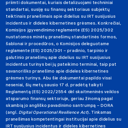
priimti dokumentai, kuriais detalizuojami techniniai
standartai, susiję su finansų sektoriaus subjektų
teiktinais pranešimais apie didelius su IRT susijusius
incidentus ir dideles kibernetines grėsmes. Konkrečiai,
Komisijos įgyvendinimo reglamente (ES) 2025/302
nustatomos minėtų pranešimų standartinės formos,
šablonai ir procedūros, o Komisijos deleguotame
reglamente (ES) 2025/301 – pradinio, tarpinio ir
galutinio pranešimų apie didelius su IRT susijusius
incidentus turinys bei jų pateikimo terminai, taip pat
savanoriško pranešimo apie dideles kibernetines
grėsmes turinys. Abu šie dokumentai papildo visai
neseniai, šių metų sausio 17 d. pradėtą taikyti
Reglamentą (ES) 2022/2554 dėl skaitmeninės veiklos
atsparumo finansų sektoriuje, geriau žinomą pagal
skambią jo angliško pavadinimo santrumpą – DORA
(angl.
Digital Operational Resilience Act
). Tinkamas
pranešimas kompetentingai institucijai apie didelius su
IRT susijusius incidentus ir dideles kibernetines