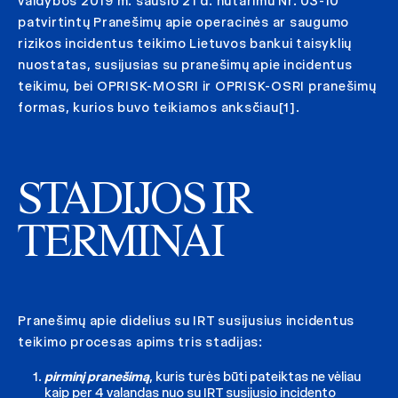
valdybos 2019 m. sausio 21 d. nutarimu Nr. 03-10
patvirtintų Pranešimų apie operacinės ar saugumo
rizikos incidentus teikimo Lietuvos bankui taisyklių
nuostatas, susijusias su pranešimų apie incidentus
teikimu, bei OPRISK-MOSRI ir OPRISK-OSRI pranešimų
formas, kurios buvo teikiamos anksčiau[1].
STADIJOS IR
TERMINAI
Pranešimų apie didelius su IRT susijusius incidentus
teikimo procesas apims tris stadijas:
pirminį pranešimą
, kuris turės būti pateiktas ne vėliau
kaip per 4 valandas nuo su IRT susijusio incidento