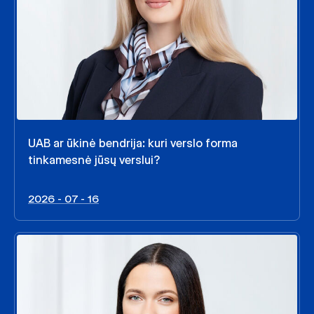
UAB ar ūkinė bendrija: kuri verslo forma
tinkamesnė jūsų verslui?
2026 - 07 - 16