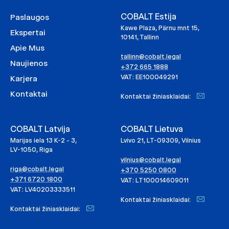
COBALT Estija
Paslaugos
Kawe Plaza, Pärnu mnt 15,
Ekspertai
10141, Tallinn
Apie Mus
tallinn@cobalt.legal
Naujienos
+372 665 1888
VAT: EE100049291
Karjera
Kontaktai
Kontaktai žiniasklaidai:
COBALT Latvija
COBALT Lietuva
Marijas iela 13 K-2 - 3,
Lvivo 21, LT-09309, Vilnius
LV-1050, Riga
vilnius@cobalt.legal
riga@cobalt.legal
+370 5250 0800
+371 6720 1800
VAT: LT100014609011
VAT: LV40203333511
Kontaktai žiniasklaidai:
Kontaktai žiniasklaidai: