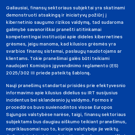
Galiausiai, finansų sektoriaus subjektai yra skatinami
demonstruoti atsakingą ir iniciatyvų požiūrį į
kibernetinio saugumo rizikos valdymą, tad sudaroma
galimybė savanoriškai pranešti atitinkamai
kompetentingai institucijai apie dideles kibernetines
grėsmes, jeigu manoma, kad kilusios grėsmės yra
svarbios finansų sistemai, paslaugų naudotojams ar
klientams. Tokie pranešimai galės būti teikiami
naudojant Komisijos įgyvendinimo reglamento (ES)
2025/302 III priede pateiktą šabloną.
Nauji pranešimų standartai prisidės prie efektyvesnio
informavimo apie kilusius didelius su IRT susijusius
incidentus bei sklandesnio jų valdymo. Formos ir
procedūros buvo suvienodintos visose Europos
Sąjungos valstybėse narėse, taigi, finansų sektoriaus
subjektams bus daugiau aiškumo teikiant pranešimus,
nepriklausomai nuo to, kurioje valstybėje jie veiktų.