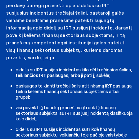
perdavę pareigą pranešti apie didelius su IRT
susijusius incidentus trečiajai šaliai, pastaroji galės
viename bendrame pranešime pateikti sujungtą
informaciją apie didelį su IRT susijusį incidentą, darantį
poveikį keliems finansų sektoriaus subjektams, ir tą
pranešimą kompetentingai institucijai galės pateikti
visų finansų sektoriaus subjektų, kuriems daromas
poveikis, vardu, jeigu:
didelis su IRT susijęs incidentas kilo dėl trečiosios šalies,
teikiančios IRT paslaugas, arba ji pati jį sukėlė;
paslaugas teikianti trečioji šalis atitinkamą IRT paslaugą
teikia keliems finansų sektoriaus subjektams arba
grupei;
visi paveikti (į bendrą pranešimą įtraukti) finansų
sektoriaus subjektai su IRT susijusį incidentą klasifikuoja
kaip didelį;
didelis su IRT susijęs incidentas sutrikdė finansų
sektoriaus subjektų, veikiančių toje pačioje valstybėje