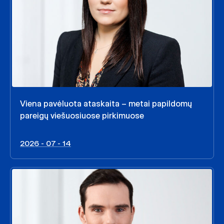
Viena pavėluota ataskaita – metai papildomų
pareigų viešuosiuose pirkimuose
2026 - 07 - 14