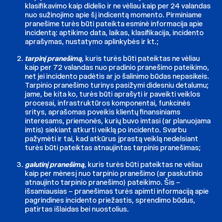
klasifikavimo kaip didelio ir ne vėliau kaip per 24 valandas
nuo sužinojimo apie šį indicentą momento. Pirminiame
pranešime turės būti pateikta esminė informacija apie
incidentą: aptikimo data, laikas, klasifikacija, incidento
aprašymas, nustatymo aplinkybės ir kt.;
tarpinį pranešimą
, kuris turės būti pateiktas ne vėliau
kaip per 72 valandas nuo pradinio pranešimo pateikimo,
net jei incidento padėtis ar jo šalinimo būdas nepasikeis.
Tarpinio pranešimo turinys pasižymi didesniu detalumu;
jame, be kita ko, turės būti aprašyti ir paveikti veiklos
procesai, infrastruktūros komponentai, funkcinės
sritys, aprašomas poveikis klientų finansiniams
interesams, priemonės, kurių buvo imtasi (ar planuojama
imtis) siekiant atkurti veiklą po incidento. Svarbu
pažymėti ir tai, kad atkūrus įprastą veiklą nedelsiant
turės būti pateiktas atnaujintas tarpinis pranešimas;
galutinį pranešimą
, kuris turės būti pateiktas ne vėliau
kaip per mėnesį nuo tarpinio pranešimo (ar paskutinio
atnaujinto tarpinio pranešimo) pateikimo. Šis –
išsamiausias – pranešimas turės apimti informaciją apie
pagrindines incidento priežastis, sprendimo būdus,
patirtas išlaidas bei nuostolius.