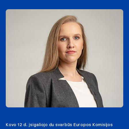
Kovo 12 d. įsigaliojo du svarbūs Europos Komisijos