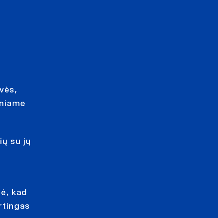
vės,
iniame
ių su jų
ė, kad
irtingas