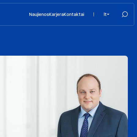
Naujienos
Karjera
Kontaktai
lt