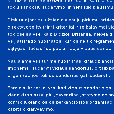
Kitaip tariant, valstybės institucija, kontroliu
tokių sandorių sudarymo, ir nėra kilę klausimų
Diskutuojant su užsienio viešųjų pirkimų sriti
direktyvose įtvirtinti kriterijai ir reikalavimai 
tokiose šalyse, kaip Didžioji Britanija, nekyla 
VPĮ atsirado nuostatos, kurios ne tik reglame
sąlygas, tačiau tuo pačiu riboja vidaus sando
Naujajame VPĮ turime nuostatas, draudžiančias
įmonėms) sudaryti vidaus sandorius, o taip pa
organizacijos tokius sandorius gali sudaryti.
Esminiai kriterijai yra, kad vidaus sandoris ga
viena kitos atžvilgiu įgyvendina įstatyme api
kontroliuojančiosios perkančiosios organizacij
kapitalo dalyvavimo.