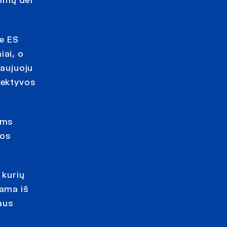
vimų dėl
se ES
iai, o
naujuoju
rektyvos
oms
ios
 kurių
nama iš
taus