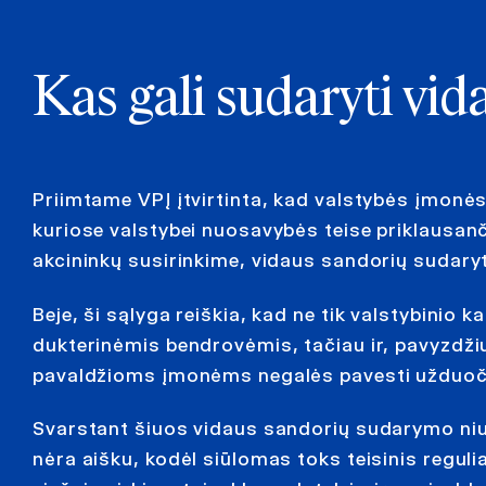
Kas gali sudaryti vi
Priimtame VPĮ įtvirtinta, kad valstybės įmonė
kuriose valstybei nuosavybės teise priklausanč
akcininkų susirinkime, vidaus sandorių sudaryt
Beje, ši sąlyga reiškia, kad ne tik valstybinio
dukterinėmis bendrovėmis, tačiau ir, pavyzdžiui
pavaldžioms įmonėms negalės pavesti užduoč
Svarstant šiuos vidaus sandorių sudarymo ni
nėra aišku, kodėl siūlomas toks teisinis regulia