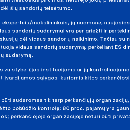
ojanti viešuosius pirkimus, neturėjo jokių prieštara
 dėl šių sandorių teisėtumo.
es ekspertais/mokslininkais, jų nuomone, naujosio
vidaus sandorių sudarymui yra per griežti ir perteklin
diskusijų dėl vidaus sandorių naikinimo. Tačiau su 
ntuoja vidaus sandorių sudarymą, perkeliant ES di
rių sudarymą.
 valstybei (jos institucijoms ar jų kontroliuojam
t įvardijamos sąlygos, kuriomis kitos perkančios
li būti sudaromas tik tarp perkančiųjų organizacijų,
brėžto pobūdžio kontrolę; 80 proc. pajamų yra gau
os; perkančiojoje organizacijoje neturi būti priva