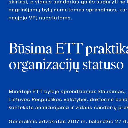
skiriasi, o vidaus sandorius galės sudaryti ne 
nagrinėjamų bylų numatomas sprendimas, kuris 
naujojo VPĮ nuostatoms.
Būsima ETT praktika
organizacijų statuso
Minėtoje ETT byloje sprendžiamas klausimas, a
Lietuvos Respublikos valstybei, dukterinė bendr
kontekste analizuojama ir vidaus sandorių prak
Generalinis advokatas 2017 m. balandžio 27 d. 