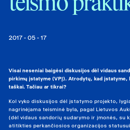
teismo prakti
2017 - 05 - 17
Visai neseniai baigėsi diskusijos dėl vidaus san
pirkimų įstatyme (VPĮ). Atrodytų, kad įstatyme, 
taškai. Tačiau ar tikrai?
Kol vyko diskusijos dėl įstatymo projekto, ly
nagrinėjama teisminė byla, pagal Lietuvos Auk
(dėl vidaus sandorių sudarymo ir įmonės, su ku
atitikties perkančiosios organizacijos statusui