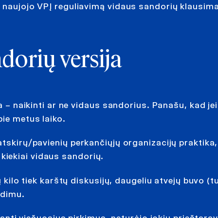
 naujojo VPĮ reguliavimą vidaus sandorių klausima
dorių versija
a – naikinti ar ne vidaus sandorius. Panašu, kad je
pie metus laiko.
atskirų/pavienių perkančiųjų organizacijų praktika,
iekiai vidaus sandorių.
 kilo tiek karštų diskusijų, daugeliu atvejų buvo (tu
idimu.