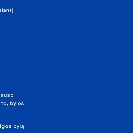
siantį
klauso
 to, bylos
algos bylą