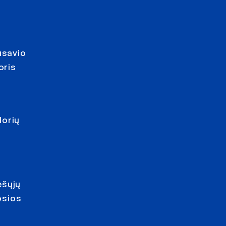
usavio
oris
dorių
ešųjų
osios