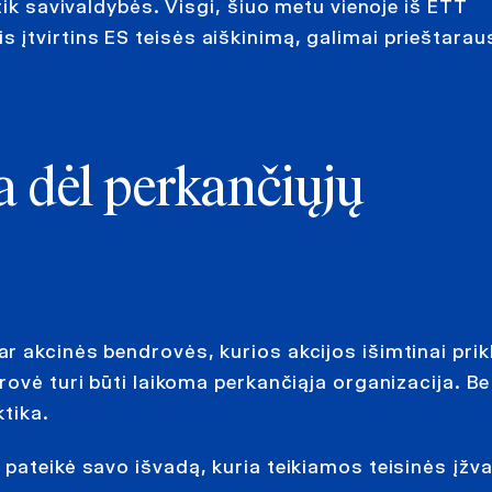
tik savivaldybės. Visgi, šiuo metu vienoje iš ETT
įtvirtins ES teisės aiškinimą, galimai prieštarau
 dėl perkančiųjų
r akcinės bendrovės, kurios akcijos išimtinai pri
ovė turi būti laikoma perkančiąja organizacija. Be
tika.
pateikė savo išvadą, kuria teikiamos teisinės įžv