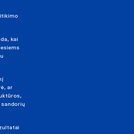
itikimo
ada, kai
šiesiems
su
nį
ė, ar
ruktūros,
 sandorių
zultatai