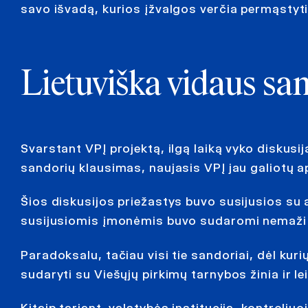
savo išvadą, kurios įžvalgos verčia permąstyti
Lietuviška vidaus san
Svarstant VPĮ projektą, ilgą laiką vyko diskusij
sandorių klausimas, naujasis VPĮ jau galiotų a
Šios diskusijos priežastys buvo susijusios su 
susijusiomis įmonėmis buvo sudaromi nemaži k
Paradoksalu, tačiau visi tie sandoriai, dėl kurių
sudaryti su Viešųjų pirkimų tarnybos žinia ir le