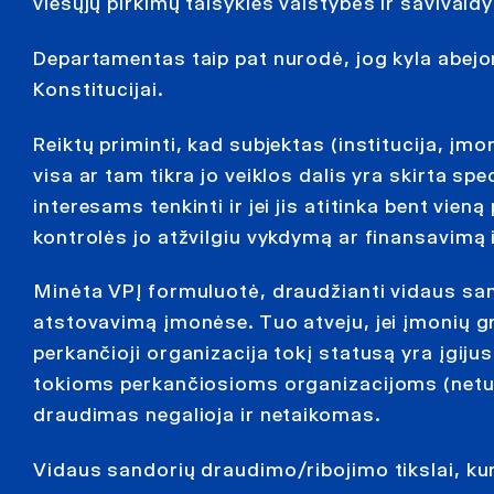
viešųjų pirkimų taisykles valstybės ir saviv
Departamentas taip pat nurodė, jog kyla abejon
Konstitucijai.
Reiktų priminti, kad subjektas (institucija, įmo
visa ar tam tikra jo veiklos dalis yra skirta s
interesams tenkinti ir jei jis atitinka bent vien
kontrolės jo atžvilgiu vykdymą ar finansavimą 
Minėta VPĮ formuluotė, draudžianti vidaus san
atstovavimą įmonėse. Tuo atveju, jei įmonių g
perkančioji organizacija tokį statusą yra įgijus
tokioms perkančiosioms organizacijoms (netu
draudimas negalioja ir netaikomas.
Vidaus sandorių draudimo/ribojimo tikslai, kuria