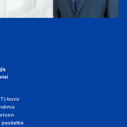
ųjų
visi
TT) buvo
endimo
tatuso
e paskelbė