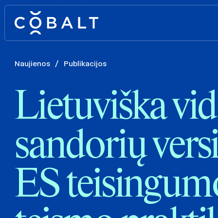
Naujienos
/
Publikacijos
Lietuviška vi
sandorių versij
ES teisingum