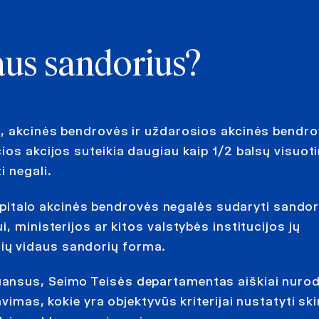
daus sandorius?
s, akcinės bendrovės ir uždarosios akcinės bendro
ios akcijos suteikia daugiau kaip 1/2 balsų visuot
i negali.
 kapitalo akcinės bendrovės negalės sudaryti sandor
, ministerijos ar kitos valstybės institucijos jų
ių vidaus sandorių forma.
uansus, Seimo Teisės departamentas aiškiai nurod
vimas, kokie yra objektyvūs kriterijai nustatyti sk