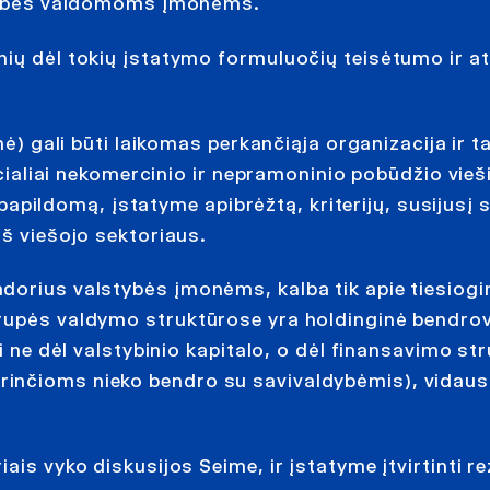
aldybės valdomoms įmonėms.
ių dėl tokių įstatymo formuluočių teisėtumo ir at
nė) gali būti laikomas perkančiąja organizacija ir t
pecialiai nekomercinio ir nepramoninio pobūdžio vie
ą papildomą, įstatyme apibrėžtą, kriterijų, susijusį 
iš viešojo sektoriaus.
dorius valstybės įmonėms, kalba tik apie tiesiogi
rupės valdymo struktūrose yra holdinginė bendrov
i ne dėl valstybinio kapitalo, o dėl finansavimo st
rinčioms nieko bendro su savivaldybėmis), vidaus
is vyko diskusijos Seime, ir įstatyme įtvirtinti re