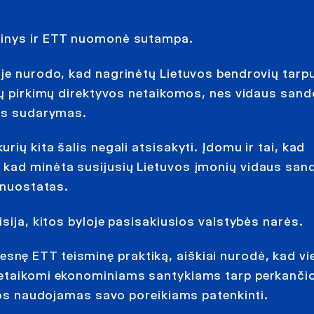
urinys ir ETT nuomonė sutampa.
oje nurodo, kad nagrinėtų Lietuvos bendrovių tarp
jų pirkimų direktyvos netaikomos, nes vidaus sand
ies sudarymas.
ių kita šalis negali atsisakyti. Įdomu ir tai, kad
 kad minėta susijusių Lietuvos įmonių vidaus san
s nuostatas.
sija, kitos byloje pasisakiusios valstybės narės.
nę ETT teisminę praktiką, aiškiai nurodė, kad vi
netaikomi ekonominiams santykiams tarp perkanči
 jos naudojamas savo poreikiams patenkinti.