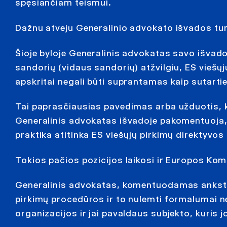
spęsiančiam teismui.
Dažnu atveju Generalinio advokato išvados t
Šioje byloje Generalinis advokatas savo išvad
sandorių (vidaus sandorių) atžvilgiu, ES viešų
apskritai negali būti suprantamas kaip sutart
Tai paprasčiausias pavedimas arba užduotis, kur
Generalinis advokatas išvadoje pakomentuoja,
praktika atitinka ES viešųjų pirkimų direktyvo
Tokios pačios pozicijos laikosi ir Europos Komi
Generalinis advokatas, komentuodamas ankstes
pirkimų procedūros ir to nulemti formalumai 
organizacijos ir jai pavaldaus subjekto, kuris