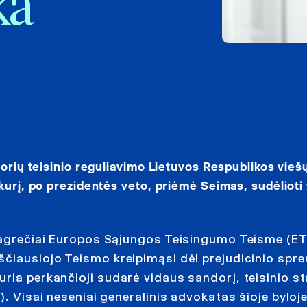
ka
dorių teisinio reguliavimo Lietuvos Respublikos vieš
kurį, po prezidentės veto, priėmė Seimas, sudėlioti 
giagrečiai Europos Sąjungos Teisingumo Teisme (E
ščiausiojo Teismo kreipimąsi dėl prejudicinio spr
ria perkančioji sudarė vidaus sandorį, teisinio s
). Visai neseniai generalinis advokatas šioje byloj