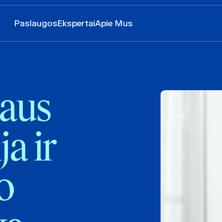
Paslaugos
Ekspertai
Apie Mus
daus
a ir
o