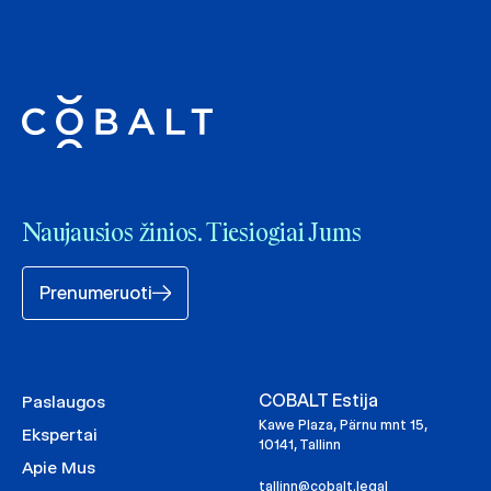
Naujausios žinios. Tiesiogiai Jums
Prenumeruoti
COBALT Estija
Paslaugos
Kawe Plaza, Pärnu mnt 15,
Ekspertai
10141, Tallinn
Apie Mus
tallinn@cobalt.legal