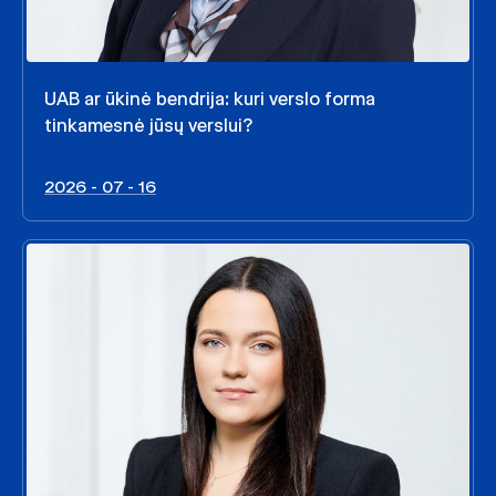
UAB ar ūkinė bendrija: kuri verslo forma
tinkamesnė jūsų verslui?
2026 - 07 - 16