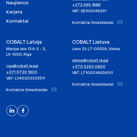
Naujienos
+372 665 1888
VAT: EE100049291
Karjera
Kontaktai
Kontaktai žiniasklaidai:
COBALT Latvija
COBALT Lietuva
Marijas iela 13 K-2 - 3,
Lvivo 21, LT-09309, Vilnius
LV-1050, Riga
vilnius@cobalt.legal
riga@cobalt.legal
+370 5250 0800
+371 6720 1800
VAT: LT100014609011
VAT: LV40203333511
Kontaktai žiniasklaidai:
Kontaktai žiniasklaidai: