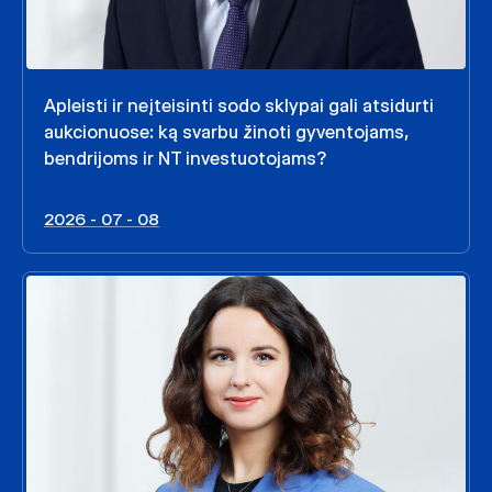
Apleisti ir neįteisinti sodo sklypai gali atsidurti
aukcionuose: ką svarbu žinoti gyventojams,
bendrijoms ir NT investuotojams?
2026 - 07 - 08