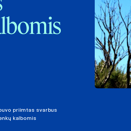
s
albomis
 buvo priimtas svarbus
 lenkų kalbomis