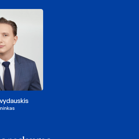
vydauskis
ininkas