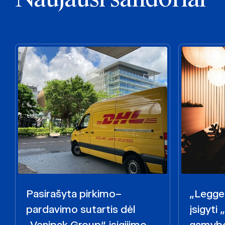
Pasirašyta pirkimo–
„Legget
pardavimo sutartis dėl
įsigyti
„Venipak Group“ įsigijimo
gamybo