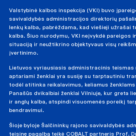
Valstybinė kalbos inspekcija (VKI) buvo įpareig
savivaldybės administracijos direktorių pašalin
lenkų kalba, pabrėždama, kad viešieji užrašai tu
kalba. Šiuo nurodymu, VKI neįvykdė pareigos ind
situaciją ir neužtikrino objektyvaus visų reikš
įvertinimo.
Lietuvos vyriausiasis administracinis teismas
aptariami ženklai yra susiję su tarptautiniu tra
todėl atitinka reikalavimus, keliamus ženklams
Panašūs dvikalbiai ženklai Vilniuje, kur greta l
ir anglų kalba, atspindi visuomenės poreikį ta
bendravimui.
Šioje byloje Šalčininkų rajono savivaldybės adm
teisinę pagalbą teikė COBALT partneris Prof. D