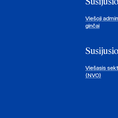
Susijusi
Viešoji admin
ginčai
Susijusi
Viešasis sekt
(NVO)