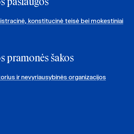
os paslaugos
istracinė, konstitucinė teisė bei mokestiniai
os pramonės šakos
orius ir nevyriausybinės organizacijos