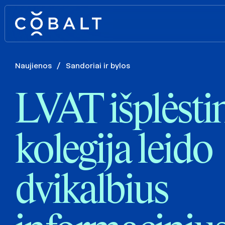
Naujienos
/
Sandoriai ir bylos
LVAT išplėsti
kolegija leido
dvikalbius