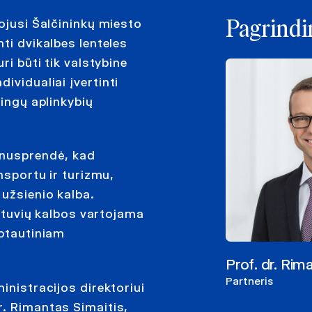
ojusi Šalčininkų miesto
Pagrindin
ti dvikalbes lenteles
ri būti tik valstybine
ividualiai įvertinti
mingų aplinkybių
 nusprendė, kad
nsportu ir turizmu,
 užsienio kalba.
ietuvių kalbos vartojama
rptautiniam
Prof. dr. Rim
Partneris
inistracijos direktoriui
r.
Rimantas Simaitis
,