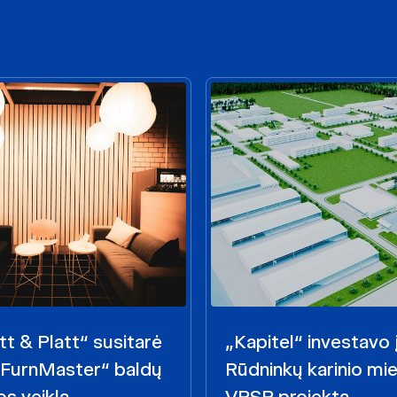
t & Platt“ susitarė
„Kapitel“ investavo 
 „FurnMaster“ baldų
Rūdninkų karinio mie
s veiklą
VPSP projektą