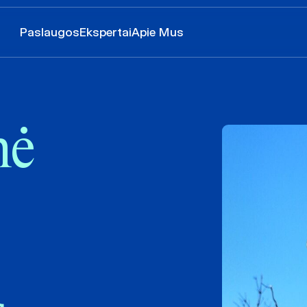
Paslaugos
Ekspertai
Apie Mus
nė