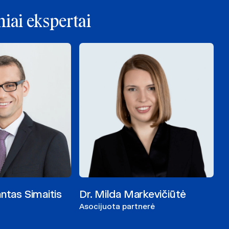
iai ekspertai
antas Simaitis
Dr. Milda Markevičiūtė
Asocijuota partnerė