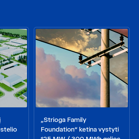
į
„Strioga Family
stelio
Foundation“ ketina vystyti
125 MW / 300 MWh galios