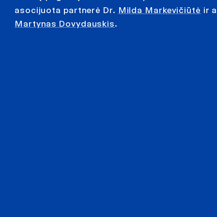
asocijuota partnerė Dr.
Milda Markevičiūtė
ir 
Martynas Dovydauskis
.