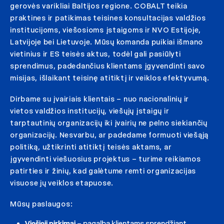
gerovės varikliai Baltijos regione. COBALT teikia
praktines ir patikimas teisines konsultacijas valdžios
institucijoms, viešosioms įstaigoms ir NVO Estijoje,
Latvijoje bei Lietuvoje. Mūsų komanda puikiai išmano
vietinius ir ES teisės aktus, todėl gali pasiūlyti
sprendimus, padedančius klientams įgyvendinti savo
misijas, išlaikant teisinę atitiktį ir veiklos efektyvumą.
Dirbame su įvairiais klientais – nuo nacionalinių ir
vietos valdžios institucijų, viešųjų įstaigų ir
tarptautinių organizacijų iki įvairių ne pelno siekiančių
organizacijų. Nesvarbu, ar padedame formuoti viešąją
politiką, užtikrinti atitiktį teisės aktams, ar
įgyvendinti viešuosius projektus – turime reikiamos
patirties ir žinių, kad galėtume remti organizacijas
visuose jų veiklos etapuose.
Mūsų paslaugos:
Viešieji pirkimai
– pagalba klientams sprendžiant