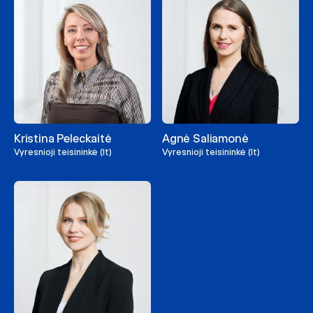
Kristina Peleckaitė
Agnė Saliamonė
Vyresnioji teisininkė (lt)
Vyresnioji teisininkė (lt)