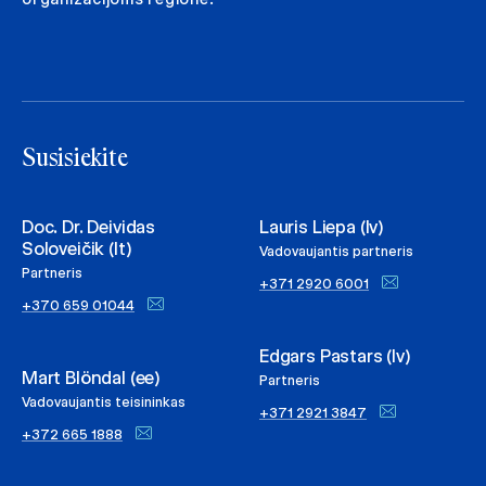
Susisiekite
Doc. Dr. Deividas
Lauris Liepa (lv)
Soloveičik (lt)
Vadovaujantis partneris
Partneris
+371 2920 6001
+370 659 01044
Edgars Pastars (lv)
Mart Blöndal (ee)
Partneris
Vadovaujantis teisininkas
+371 2921 3847
+372 665 1888