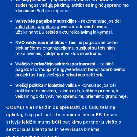
sudėtingus
viešųjų pirkimų
,
atitikties
ir
ginčų sprendimo
klausimus Baltijos regione.
Valstybės pagalba ir subsidijos
– rekomendacijos dėl
valstybės pagalbos
gavimo ir administravimo,
užtikrinant
ES teisės
aktų reikalavimų laikymąsi.
NVO valdymas ir atitiktis
– teisinė pagalba ne pelno
siekiančioms organizacijoms, susijusi su teisiniais
reikalavimais, valdymu ir veiklos skaidrumu.
Viešojo ir privačiojo sektorių partnerystė
– teisinė
pagalba formuojant ir įgyvendinant bendradarbiavimo
projektus tarp viešojo ir privataus sektorių.
Viešoji politika ir lobistinė veikla
– konsultacijos dėl
politikos formavimo, teisės aktų keitimo procesų ir
veiksmingo dalyvavimo sprendimų priėmimo grandinėje.
COBALT vietinės žinios apie Baltijos šalių teisinę
aplinką, taip pat patirtis nacionalinės ir ES teisės
srityje leidžia mums būti patikimu partneriu viešojo
sektoriaus klientams ir nevyriausybinėms
organizacijoms regione.