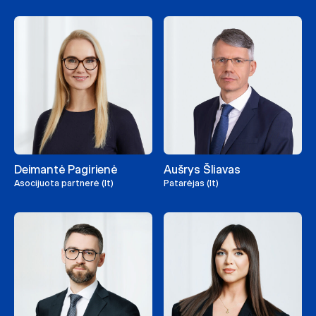
Deimantė Pagirienė
Aušrys Šliavas
Asocijuota partnerė (lt)
Patarėjas (lt)