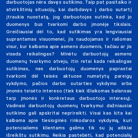
darbuotojas nėra davęs sutikimo. Taip pat pasitaiko ir
atvirkštinių situacijų, kai darbdavys į darbo sutartį
įtraukia nuostatą, jog darbuotojas sutinka, kad jo
duomenys bus tvarkomi darbo įmonėje tikslais.
Greičiausiai dėl to, kad sutikimas yra lengviausiai
suprantamas visuomenei, jis naudojamas ir rašomas
visur, kur kalbama apie asmens duomenis, tačiau ar jis
visada reikalingas? Minėtu darbuotojų asmens
duomenų tvarkymo atveju, itin retai kada reikalingas
sutikimas, nes darbuotojų duomenys paprastai
tvarkomi dėl teisės aktuose numatytų pareigų
vykdymo, pačios darbo sutarties vykdymo arba
įmonės teisėto intereso (tiek kiek išlaikomas balansas
tarp įmonės ir konkretaus darbuotojo interesų).
Vadinasi darbuotojų duomenų tvarkymui dažniausiai
sutikimo gali apskritai neprireikti. Visai kas kita kai
kalbama apie tiesioginės rinkodaros vykdymą, kuri
potencialiems klientams galima tik su jų aiškiai
išreikštu sutikimu. Reikia pastebėti, kad potencialių