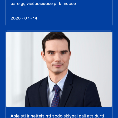
pareigų viešuosiuose pirkimuose
2026 - 07 - 14
Apleisti ir neįteisinti sodo sklypai gali atsidurti