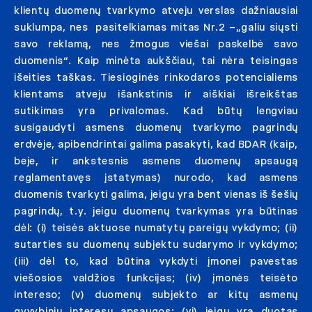
klientų duomenų tvarkymo atveju verslas dažniausiai
suklumpa, nes pasitelkiamas mitas Nr.2 –„galiu siųsti
savo reklamą, nes žmogus viešai paskelbė savo
duomenis“. Kaip minėta aukščiau, tai nėra teisingas
išeities taškas. Tiesioginės rinkodaros potencialiems
klientams atveju išankstinis ir aiškiai išreikštas
sutikimas yra privalomas. Kad būtų lengviau
susigaudyti asmens duomenų tvarkymo pagrindų
erdvėje, apibendrintai galima pasakyti, kad BDAR (kaip,
beje, ir ankstesnis asmens duomenų apsaugą
reglamentavęs įstatymas) nurodo, kad asmens
duomenis tvarkyti galima, jeigu yra bent vienas iš šešių
pagrindų, t.y. jeigu duomenų tvarkymas yra būtinas
dėl: (i) teisės aktuose numatytų pareigų vykdymo; (ii)
sutarties su duomenų subjektu sudarymo ir vykdymo;
(iii) dėl to, kad būtina vykdyti įmonei pavestas
viešosios valdžios funkcijas; (iv) įmonės teisėto
intereso; (v) duomenų subjekto ar kitų asmenų
gyvybinių interesų apsaugos; (vi) jeigu yra duotas