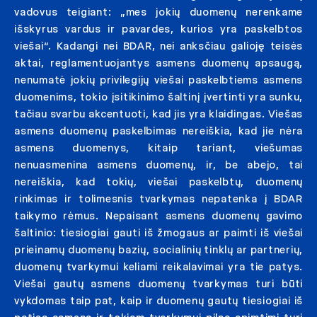
vadovus teigiant: „mes jokių duomenų nerenkame
išskyrus vardus ir pavardes, kurios yra paskelbtos
viešai“. Kadangi nei BDAR, nei anksčiau galioję teisės
aktai, reglamentuojantys asmens duomenų apsaugą,
nenumatė jokių privilegijų viešai paskelbtiems asmens
duomenims, tokio įsitikinimo šaltinį įvertinti yra sunku,
tačiau svarbu akcentuoti, kad jis yra klaidingas. Viešas
asmens duomenų paskelbimas nereiškia, kad jie nėra
asmens duomenys, kitaip tariant, viešumas
nenuasmenina asmens duomenų, ir, be abejo, tai
nereiškia, kad tokių, viešai paskelbtų, duomenų
rinkimas ir tolimesnis tvarkymas nepatenka į BDAR
taikymo rėmus. Nepaisant asmens duomenų gavimo
šaltinio: tiesiogiai gauti iš žmogaus ar paimti iš viešai
prieinamų duomenų bazių, socialinių tinklų ar partnerių,
duomenų tvarkymui keliami reikalavimai yra tie patys.
Viešai gautų asmens duomenų tvarkymas turi būti
vykdomas taip pat, kaip ir duomenų gautų tiesiogiai iš