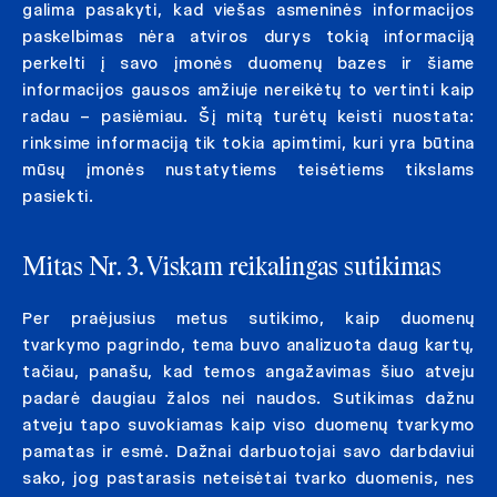
galima pasakyti, kad viešas asmeninės informacijos
paskelbimas nėra atviros durys tokią informaciją
perkelti į savo įmonės duomenų bazes ir šiame
informacijos gausos amžiuje nereikėtų to vertinti kaip
radau – pasiėmiau. Šį mitą turėtų keisti nuostata:
rinksime informaciją tik tokia apimtimi, kuri yra būtina
mūsų įmonės nustatytiems teisėtiems tikslams
pasiekti.
Mitas Nr. 3. Viskam reikalingas sutikimas
Per praėjusius metus sutikimo, kaip duomenų
tvarkymo pagrindo, tema buvo analizuota daug kartų,
tačiau, panašu, kad temos angažavimas šiuo atveju
padarė daugiau žalos nei naudos. Sutikimas dažnu
atveju tapo suvokiamas kaip viso duomenų tvarkymo
pamatas ir esmė. Dažnai darbuotojai savo darbdaviui
sako, jog pastarasis neteisėtai tvarko duomenis, nes