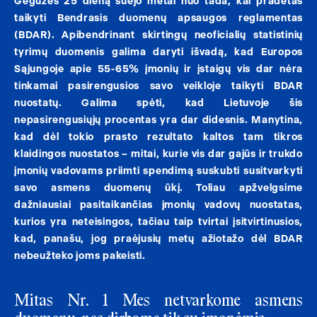
Gegužės 25 dieną suėjo metai nuo tada, kai pradėtas
taikyti Bendrasis duomenų apsaugos reglamentas
(BDAR). Apibendrinant skirtingų neoficialių statistinių
tyrimų duomenis galima daryti išvadą, kad Europos
Sąjungoje apie 55-65% įmonių ir įstaigų vis dar nėra
tinkamai pasirengusios savo veikloje taikyti BDAR
nuostatų. Galima spėti, kad Lietuvoje šis
nepasirengusiųjų procentas yra dar didesnis. Manytina,
kad dėl tokio prasto rezultato kaltos tam tikros
klaidingos nuostatos – mitai, kurie vis dar gajūs ir trukdo
įmonių vadovams priimti spendimą suskubti susitvarkyti
savo asmens duomenų ūkį. Toliau apžvelgsime
dažniausiai pasitaikančias įmonių vadovų nuostatas,
kurios yra neteisingos, tačiau taip tvirtai įsitvirtinusios,
kad, panašu, jog praėjusių metų ažiotažo dėl BDAR
nebeužteko joms pakeisti.
Mitas Nr. 1 Mes netvarkome asmens