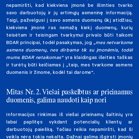
nepamiršti, kad kiekviena įmonė be išimties tvarko
savo darbuotojų ir jų artimųjų asmeninę informaciją.
Taigi, pažvelgusi į savo asmens duomenų ūkį atidžiau,
kiekviena įmonė ras nemažą kiekį duomenų, kurių
teisėtam ir teisingam tvarkymui privalo būti taikomi
BDAR principai, todėl pasakymas, jog „
mes netvarkome
asmens duomenų, nes dirbame tik su įmonėmis, todėl
mums BDAR netaikomas“
yra klaidingas išeities taškas
ir turėtų būti keičiamas į „taip, mes tvarkome asmens
duomenis ir žinome, kodėl tai darome“.
Mitas Nr. 2. Viešai paskelbtus ar prieinamus
duomenis, galima naudoti kaip nori
Informacijos rinkimas iš viešai prieinamų šaltinių yra
labai paplitęs vykdant potencialių klientų ar
darbuotojų paiešką. Tačiau reikia nepamiršti, kad ši
veikla nėra tokia nekalta. Dažnai galima išgirsti įmonių