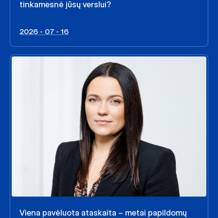
tinkamesnė jūsų verslui?
2026 - 07 - 16
Viena pavėluota ataskaita – metai papildomų