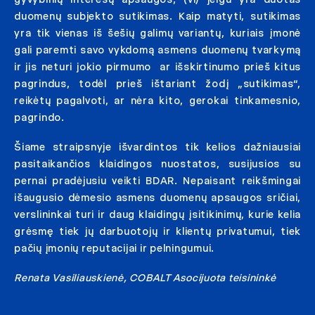
duomenų subjekto sutikimas. Kaip matyti, sutikimas
yra tik vienas iš šešių galimų variantų, kuriais įmonė
gali paremti savo vykdomą asmens duomenų tvarkymą
ir jis neturi jokio pirmumo ar išskirtinumo prieš kitus
pagrindus, todėl prieš ištariant žodį „sutikimas“,
reikėtų pagalvoti, ar nėra kito, gerokai tinkamesnio,
pagrindo.
Šiame straipsnyje išvardintos tik kelios dažniausiai
pasitaikančios klaidingos nuostatos, susijusios su
pernai pradėjusiu veikti BDAR. Nepaisant reikšmingai
išaugusio dėmesio asmens duomenų apsaugos sričiai,
verslininkai turi ir daug klaidingų įsitikinimų, kurie kelia
grėsmę tiek jų darbuotojų ir klientų privatumui, tiek
pačių įmonių reputacijai ir pelningumui.
Renata Vasiliauskienė, COBALT Asocijuota teisininkė