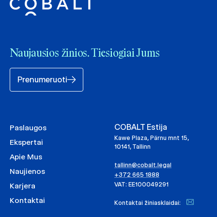
Naujausios žinios. Tiesiogiai Jums
Prenumeruoti
COBALT Estija
Paslaugos
Kawe Plaza, Pärnu mnt 15,
Ekspertai
10141, Tallinn
Apie Mus
tallinn@cobalt.legal
Naujienos
+372 665 1888
VAT: EE100049291
Karjera
Kontaktai
Kontaktai žiniasklaidai: