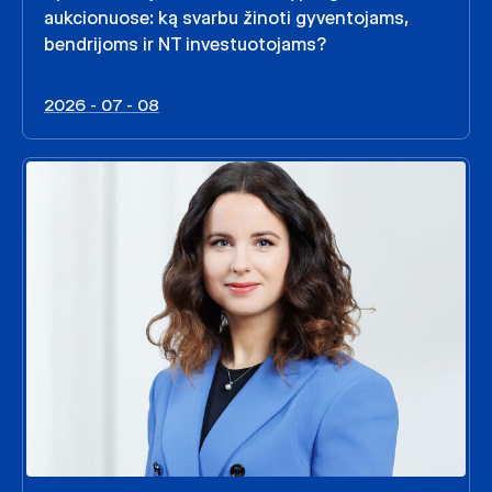
aukcionuose: ką svarbu žinoti gyventojams,
bendrijoms ir NT investuotojams?
2026 - 07 - 08