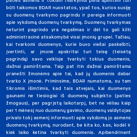
paties asmens ir tokiam tvarkymui pilna apimtimi turi
būti taikomos BDAR nuostatos, ypač tos, kurios susiję
su duomenų tvarkymo pagrindu ir pareiga informuoti
apie vykdomą duomenų tvarkymą. Duomenų tvarkymas
neturint pagrindo yra negalimas ir dėl to gali kilti
administracinė atsakomybė visai įmonių grupei. Tačiau,
kai tvarkomi duomenys, kurie buvo viešai paskelbti,
įvertinti, ar įmonė apskritai turi teisę (teisėtą
pagrindą) savo veikloje tvarkyti tokius duomenis,
dažnai pamirštama. Taip pat itin dažnai pamirštama
pranešti žmonėms apie tai, kad jų duomenis dabar
tvarko X įmonė. Priminsime, BDAR numatoma, su tam
tikromis išimtimis, kad tais atvejais, kai duomenys
gaunami ne tiesiogiai iš duomenų subjekto (paties
žmogaus), per pagrįstą laikotarpį, bet ne vėliau kaip
per 1 mėnesį nuo duomenų gavimo, duomenų valdytojas
privalo tokį asmenį informuoti apie vykdomą jo asmens
duomenų tvarkymą, nurodant, be kita ko, kas, kodėl ir
kiek laiko ketina tvarkyti duomenis. Apibendrinant