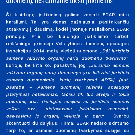
duomenų, nes dirbame tik su įmonėmis
Šį klaidingą įsitikinimą galima vadinti BDAR mitų
karaliumi. Tai yra vienas dažniausiai pasitaikančių
atsakymų į klausimą, kodėl įmonėje nesilaikoma BDAR
principų. Prie šio klaidingo įsitikinimo turbūt
reikšmingai prisidėjo Valstybinės duomenų apsaugos
inspekcijos 2014 metų viešoji nuomonė „
Dėl juridinio
asmens valdymo organų narių duomenų tvarkymo“,
kurioje, be kita ko, pasakyta, jog
„Juridinio asmens
valdymo organų narių duomenys yra laikytini juridinio
asmens duomenimis, kurių tvarkymui ADTAĮ (aut.
pastaba – Asmens duomenų teisinės apsaugos
įstatymas) netaikomas, tačiau tik tuo atveju ir tokia
apimtimi, kuri tiesiogiai susijusi su juridinio asmens
veikla, pvz., atstovavimu juridiniam asmeniui,
dalyvavimu jo organų veikloje ir pan.“
Svarbu
akcentuoti du dalykus. Pirma, BDAR nedaro skirtumo
tarp to, ar asmens duomenų tvarkymas susijęs su