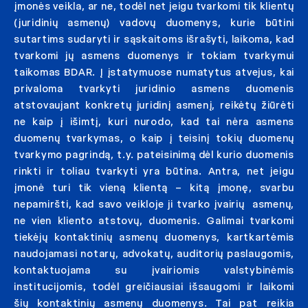
įmonės veikla, ar ne, todėl net jeigu tvarkomi tik klientų
(juridinių asmenų) vadovų duomenys, kurie būtini
sutartims sudaryti ir sąskaitoms išrašyti, laikoma, kad
tvarkomi jų asmens duomenys ir tokiam tvarkymui
taikomas BDAR. Į įstatymuose numatytus atvejus, kai
privaloma tvarkyti juridinio asmens duomenis
atstovaujant konkretų juridinį asmenį, reikėtų žiūrėti
ne kaip į išimtį, kuri nurodo, kad tai nėra asmens
duomenų tvarkymas, o kaip į teisinį tokių duomenų
tvarkymo pagrindą, t.y. pateisinimą dėl kurio duomenis
rinkti ir toliau tvarkyti yra būtina. Antra, net jeigu
įmonė turi tik vieną klientą – kitą įmonę, svarbu
nepamiršti, kad savo veikloje ji tvarko įvairių asmenų,
ne vien kliento atstovų, duomenis. Galimai tvarkomi
tiekėjų kontaktinių asmenų duomenys, kartkartėmis
naudojamasi notarų, advokatų, auditorių paslaugomis,
kontaktuojama su įvairiomis valstybinėmis
institucijomis, todėl greičiausiai išsaugomi ir laikomi
šių kontaktinių asmenų duomenys. Tai pat reikia