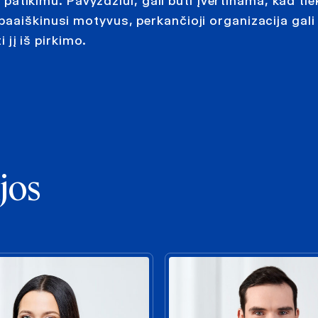
į patikimu. Pavyzdžiui, gali būti įvertinama, kad tie
aaiškinusi motyvus, perkančioji organizacija gali 
 jį iš pirkimo.
jos