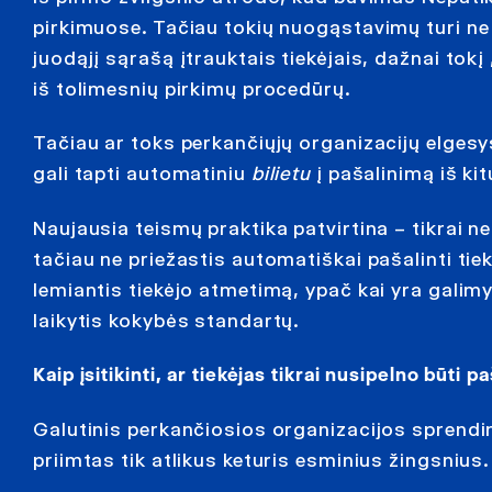
pirkimuose. Tačiau tokių nuogąstavimų turi ne 
juodąjį sąrašą įtrauktais tiekėjais, dažnai tok
iš tolimesnių pirkimų procedūrų.
Tačiau ar toks perkančiųjų organizacijų elgesy
gali tapti automatiniu
bilietu
į pašalinimą iš ki
Naujausia teismų praktika patvirtina – tikrai ne
tačiau ne priežastis automatiškai pašalinti tie
lemiantis tiekėjo atmetimą, ypač kai yra galimy
laikytis kokybės standartų.
Kaip įsitikinti, ar tiekėjas tikrai nusipelno būti p
Galutinis perkančiosios organizacijos sprendim
priimtas tik atlikus keturis esminius žingsnius.