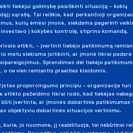
ikti tiekėjui galimybę paaiškinti situaciją – kokių
jį sąrašą. Tai reiškia, kad perkančioji organizaci
ksmus, kurių ėmėsi įmonė, siekdama pagerinti veikl
, investavo į kokybės kontrolę, stiprino komandą.
ivalo atlikti, – įvertinti tiekėjo patikimumą remian
io metu siekiama įsitikinti, ar įmonė tikrai padarė
įsipareigojimus. Sprendimas dėl tiekėjo patikimumo
, o ne vien remiantis praeities klaidomis.
įstas proporcingumo principu – organizacija turi
e atlikto pažeidimo tikrai rodo, kad tiekėjas nebega
ri būti įvertinta, ar įmonės dabartinis patikimumas 
 objektyviu dabartinės situacijos vertinimu.
 kurie, jo nuomone, jį reabilituoja, tai nebūtinai re