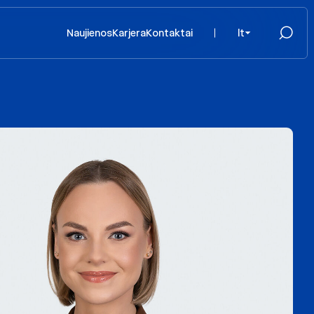
Naujienos
Karjera
Kontaktai
lt