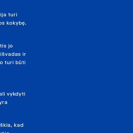
ja turi
os kokybę.
tis jo
 išvadas ir
 turi būti
li vykdyti
yra
iškia, kad