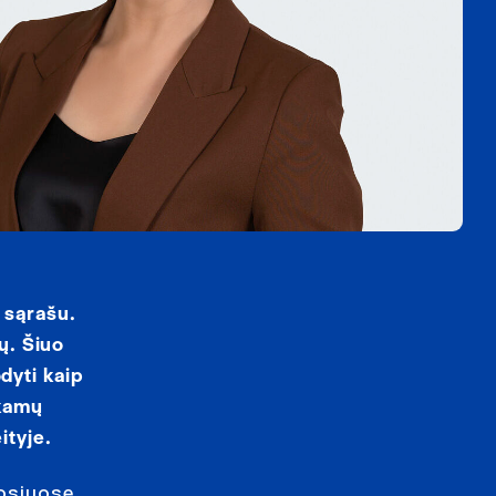
 sąrašu.
ų. Šiuo
odyti kaip
nkamų
ityje.
uosiuose