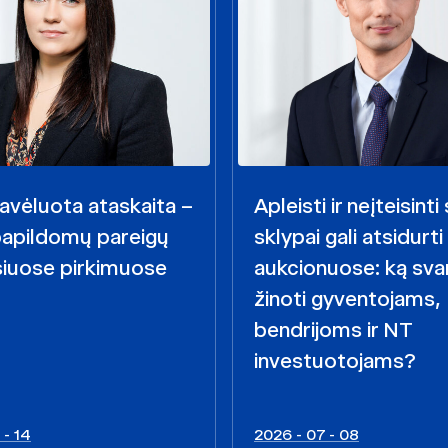
avėluota ataskaita –
Apleisti ir neįteisint
papildomų pareigų
sklypai gali atsidurti
siuose pirkimuose
aukcionuose: ką sva
žinoti gyventojams,
bendrijoms ir NT
investuotojams?
 - 14
2026 - 07 - 08