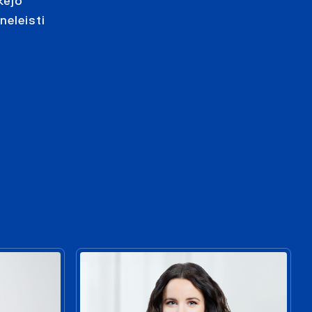
kėjo
neleisti