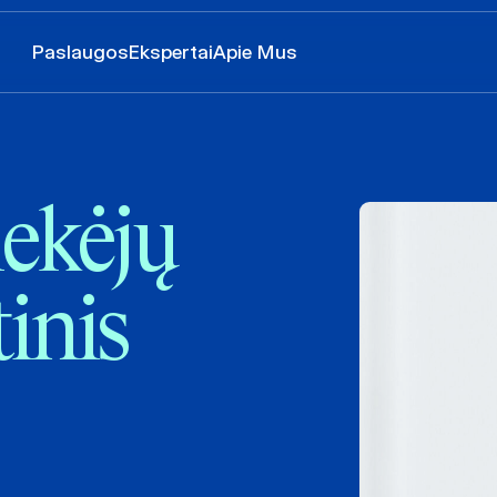
Paslaugos
Ekspertai
Apie Mus
ekėjų
tinis