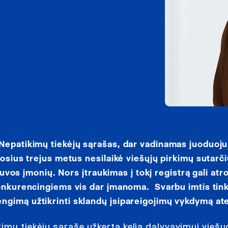
ė
 Nepatikimų tiekėjų sąrašas, dar vadinamas juoduoju
uosius trejus metus nesilaikė viešųjų pirkimų sutarči
tuvos įmonių. Nors įtraukimas į tokį registrą gali atr
 konkurencingiems vis dar įmanoma. Svarbu imtis ti
gimą užtikrinti sklandų įsipareigojimų vykdymą ate
imų tiekėjų sąraše užkerta kelią dalyvavimui vieš