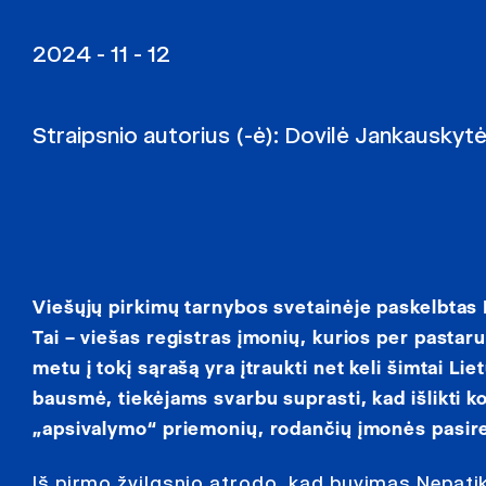
2024 - 11 - 12
Straipsnio autorius (-ė):
Dovilė Jankauskyt
Viešųjų pirkimų tarnybos svetainėje paskelbtas
Tai – viešas registras įmonių, kurios per pastar
metu į tokį sąrašą yra įtraukti net keli šimtai Lie
bausmė, tiekėjams svarbu suprasti, kad išlikti
„apsivalymo“ priemonių, rodančių įmonės pasiren
Iš pirmo žvilgsnio atrodo, kad buvimas Nepatik