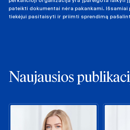
perkančioji organizacija yra įpareigota laikyti j
pateikti dokumentai nėra pakankami. Išsamiai p
tiekėjui pasitaisyti ir priimti sprendimą pašalinti
Naujausios publikaci