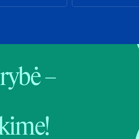
rybė –
kime!