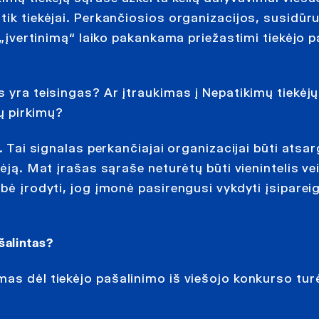
tik tiekėjai. Perkančiosios organizacijos, susidūru
į „įvertinimą“ laiko pakankama priežastimi tiekėjo p
s yra teisingas? Ar įtraukimas į Nepatikimų tiekėj
tų pirkimų?
. Tai signalas perkančiajai organizacijai būti atsar
kėją. Mat įrašas sąraše neturėtų būti vienintelis ve
bė įrodyti, jog įmonė pasirengusi vykdyti įsiparei
ašalintas?
as dėl tiekėjo pašalinimo iš viešojo konkurso tur