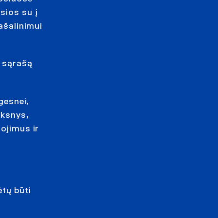
sios su į
ašalinimui
ų sąrašą
gesnei,
iksnys,
gojimus ir
ėtų būti