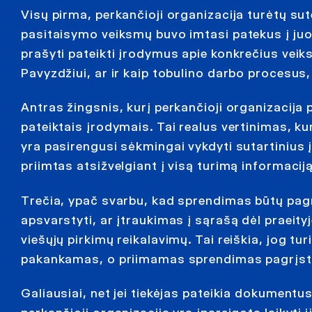
Visų pirma, perkančioji organizacija turėtų sute
pasitaisymo veiksmų buvo imtasi patekus į juodą
prašyti pateikti įrodymus apie konkrečius vei
Pavyzdžiui, ar ir kaip tobulino darbo procesus
Antras žingsnis, kurį perkančioji organizacija pr
pateiktais įrodymais. Tai realus vertinimas, kur
yra pasirengusi sėkmingai vykdyti sutartinius 
priimtas atsižvelgiant į visą turimą informaciją
Trečia, ypač svarbu, kad sprendimas būtų pagr
apsvarstyti, ar įtraukimas į sąrašą dėl praeityj
viešųjų pirkimų reikalavimų. Tai reiškia, jog tu
pakankamas, o priimamas sprendimas pagrįstas
Galiausiai, net jei tiekėjas pateikia dokumentus,