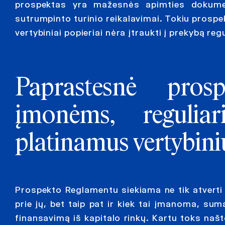
prospektas yra mažesnės apimties dokume
sutrumpinto turinio reikalavimai. Tokiu prospe
vertybiniai popieriai nėra įtraukti į prekybą reg
Paprastesnė prosp
įmonėms, reguliar
platinamus vertybini
Prospekto Reglamentu siekiama ne tik atverti 
prie jų, bet taip pat ir kiek tai įmanoma, su
finansavimą iš kapitalo rinkų. Kartu toks naš