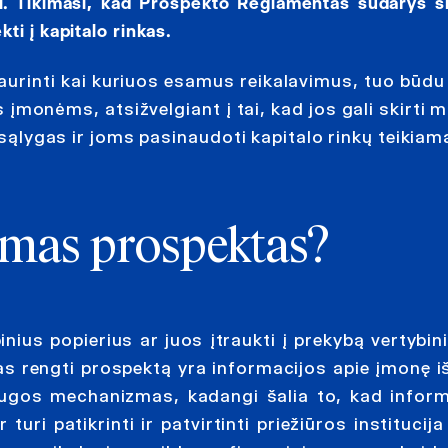
mai. Tikimasi, kad Prospekto Reglamentas sudarys s
i į kapitalo rinkas.
rinti kai kuriuos esamus reikalavimus, tuo būdu t
 įmonėms, atsižvelgiant į tai, kad jos gali skirti 
i sąlygas ir joms pasinaudoti kapitalo rinkų teikia
amas prospektas?
nius popierius ar juos įtraukti į prekybą vertybin
mas rengti prospektą yra informacijos apie įmonę i
augos mechanizmas, kadangi šalia to, kad inform
ri patikrinti ir patvirtinti priežiūros institucija