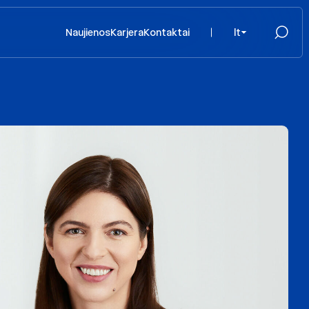
Naujienos
Karjera
Kontaktai
lt