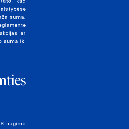
stato, kad
valstybėse
maža suma,
Reglamente
akcijas ar
mo suma iki
ties
ES augimo