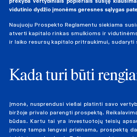
prekyba vertybiniais popieriais susiję klausi
vidutinio dydžio įmonėms geresnes sąlygas patekt
Naujuoju Prospekto Reglamentu siekiama susiau
atverti kapitalo rinkas smulkioms ir vidutinėms
ir laiko resursų kapitalo pritraukimui, sudaryt
Kada turi būti rengi
Įmonė, nusprendusi viešai platinti savo vertybi
biržoje privalo parengti prospektą. Reikalavi
būdas. Kartu tai yra investuotojų teisių aps
įmonę tampa lengvai prieinama, prospektą dar tu