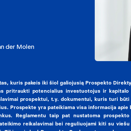
an der Molen
s, kuris pakeis iki šiol galiojusią Prospekto Direktyv
 pritraukti potencialius investuotojus ir kapitalo
kalavimai prospektui, t.y. dokumentui, kuris turi būt
rius. Prospekte yra pateikiama visa informacija api
ninkus. Reglamentu taip pat nustatoma prospekto 
teikimo reikalavimai bei reguliuojami kiti su viešu