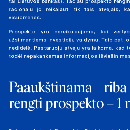
tai Lietuvos bankas). Tačiau prospekto rengim
racionalu jo reikalauti tik tais atvejais, ka
visuomenės.
Prospekto yra nereikalaujama, kai vertybi
užsiimantiems investicijų valdymu. Taip pat jo 
nedidelė. Pastaruoju atveju yra laikoma, kad to
todėl nepakankamas informacijos išviešinimas 
Paaukštinama riba
rengti prospekto – 1 