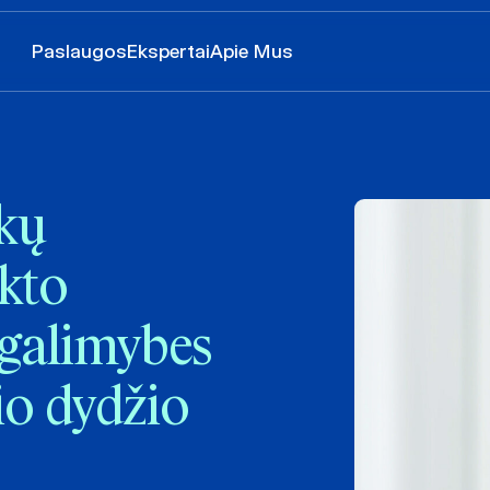
Paslaugos
Ekspertai
Apie Mus
nkų
kto
 galimybes
io dydžio