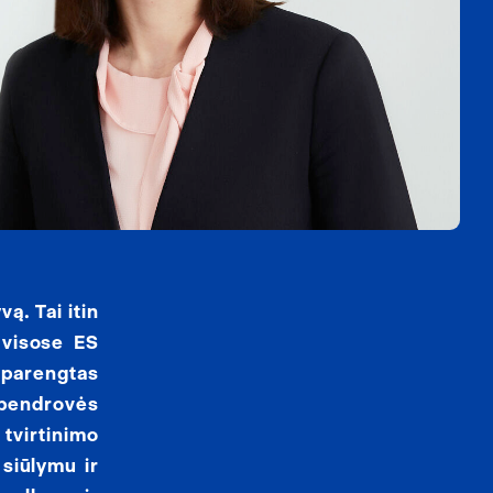
ą. Tai itin
 visose ES
i parengtas
e bendrovės
tvirtinimo
 siūlymu ir