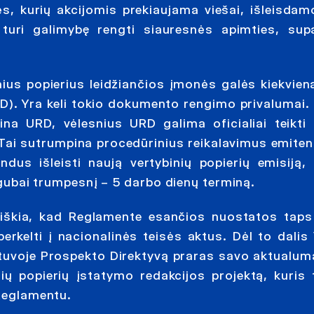
 kurių akcijomis prekiaujama viešai, išleisdam
 turi galimybę rengti siauresnės apimties, sup
inius popierius leidžiančios įmonės galės kiekvien
D). Yra keli tokio dokumento rengimo privalumai. 
tina URD, vėlesnius URD galima oficialiai teikti 
. Tai sutrumpina procedūrinius reikalavimus emiten
dus išleisti naują vertybinių popierių emisiją, 
vigubai trumpesnį – 5 darbo dienų terminą.
iškia, kad Reglamente esančios nuostatos taps 
kelti į nacionalinės teisės aktus. Dėl to dalis 
etuvoje Prospekto Direktyvą praras savo aktualum
ių popierių įstatymo redakcijos projektą, kuris 
 Reglamentu.