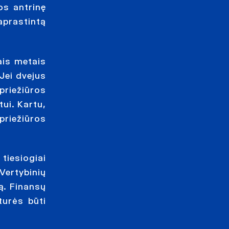
os antrinę
aprastintą
ais metais
Jei dvejus
priežiūros
tui. Kartu,
priežiūros
tiesiogiai
Vertybinių
ą. Finansų
turės būti