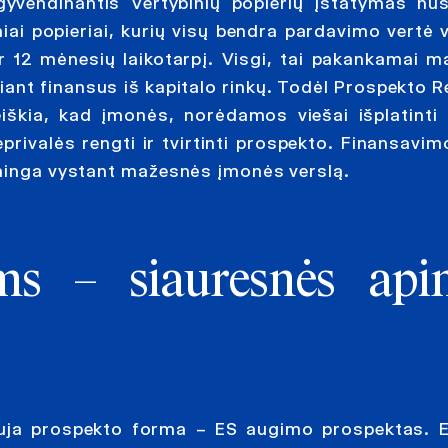
įgyvendinantis Vertybinių popierių įstatymas nu
niai popieriai, kurių visų bendra pardavimo vertė 
r 12 mėnesių laikotarpį. Visgi, tai pakankamai 
kiant finansus iš kapitalo rinkų. Todėl Prospekto 
eiškia, kad įmonės, norėdamos viešai išplatinti 
eprivalės rengti ir tvirtinti prospekto. Finansavi
šminga vystant mažesnės įmonės verslą.
 – siauresnės apim
auja prospekto forma – ES augimo prospektas. 