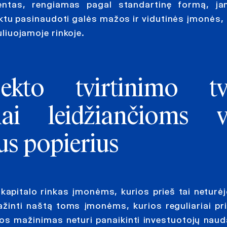
ntas, rengiamas pagal standartinę formą, ja
ktu pasinaudoti galės mažos ir vidutinės įmonės, k
uliuojamoje rinkoje.
ekto tvirtinimo tv
iai leidžiančioms vi
us popierius
kapitalo rinkas įmonėms, kurios prieš tai neturėj
mažinti naštą toms įmonėms, kurios reguliariai pri
tos mažinimas neturi panaikinti investuotojų naud