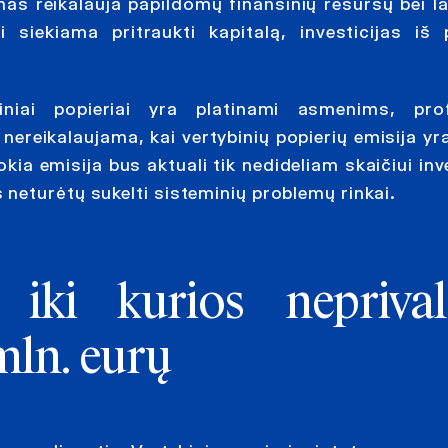
as reikalauja papildomų finansinių resursų bei la
i siekiama pritraukti kapitalą, investicijas iš 
niai popieriai yra platinami asmenims, profe
nereikalaujama, kai vertybinių popierių emisija yr
kia emisija bus aktuali tik nedideliam skaičiui in
neturėtų sukelti sisteminių problemų rinkai.
 iki kurios nepriva
mln. eurų