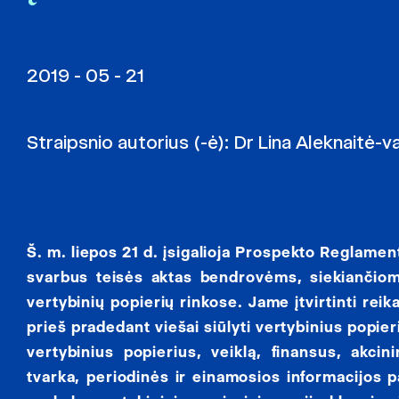
2019 - 05 - 21
Straipsnio autorius (-ė):
Dr Lina Aleknaitė-v
Š. m. liepos 21 d. įsigalioja Prospekto Reglamenta
svarbus teisės aktas bendrovėms, siekiančioms
vertybinių popierių rinkose. Jame įtvirtinti rei
prieš pradedant viešai siūlyti vertybinius popie
vertybinius popierius, veiklą, finansus, akci
tvarka, periodinės ir einamosios informacijos pa