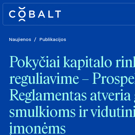
Naujienos
/
Publikacijos
Pokyčiai kapitalo ri
reguliavime – Prospe
Reglamentas atveria
smulkioms ir vidutin
įmonėms