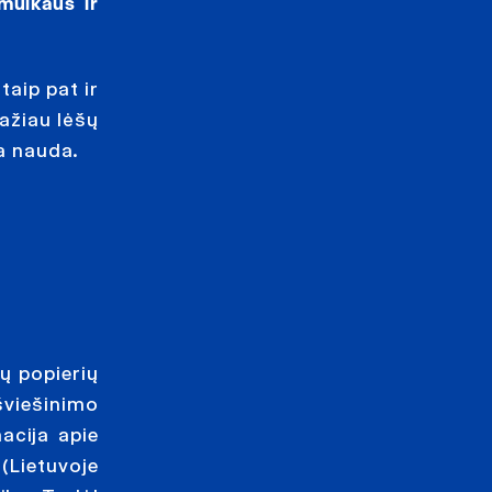
mulkaus ir
aip pat ir
mažiau lėšų
ma nauda.
ių popierių
šviešinimo
acija apie
 (Lietuvoje