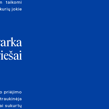
m taikomi
urių jokie
arka
ešai
o priėjimo
traukinėja
ai sukurtų