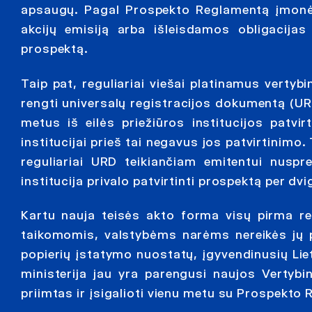
apsaugų. Pagal Prospekto Reglamentą įmonės,
akcijų emisiją arba išleisdamos obligacijas
prospektą.
Taip pat, reguliariai viešai platinamus vertyb
rengti universalų registracijos dokumentą (UR
metus iš eilės priežiūros institucijos patvir
institucijai prieš tai negavus jos patvirtinimo
reguliariai URD teikiančiam emitentui nuspren
institucija privalo patvirtinti prospektą per d
Kartu nauja teisės akto forma visų pirma re
taikomomis, valstybėms narėms nereikės jų per
popierių įstatymo nuostatų, įgyvendinusių Li
ministerija jau yra parengusi naujos Vertybin
priimtas ir įsigalioti vienu metu su Prospekto