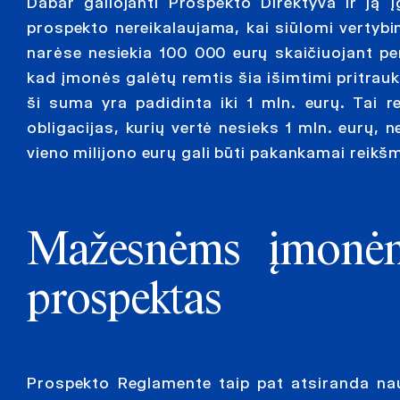
Dabar galiojanti Prospekto Direktyva ir ją 
prospekto nereikalaujama, kai siūlomi vertybi
narėse nesiekia 100 000 eurų skaičiuojant pe
kad įmonės galėtų remtis šia išimtimi pritrau
ši suma yra padidinta iki 1 mln. eurų. Tai r
obligacijas, kurių vertė nesieks 1 mln. eurų, n
vieno milijono eurų gali būti pakankamai reik
Mažesnėms įmonėms
prospektas
Prospekto Reglamente taip pat atsiranda n