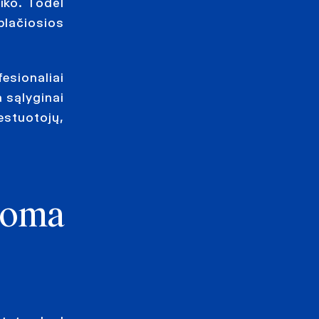
iko. Todėl
plačiosios
sionaliai
a sąlyginai
vestuotojų,
loma