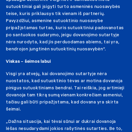
sutuoktiniai gali įsigyti turto asmeninės nuosavybės
teise, kuris priklausys tik vienam iš partnerių.
Pavyzdžiui, asmenine sutuoktinio nuosavybe
pripažįstamas turtas, kuris sutuoktiniui padovanotas
po santuokos sudarymo, jeigu dovanojimo sutartyje
nėra nurodyta, kad jis perduodamas abiems, tai yra,
bendrojon jungtinėn sutuoktinių nuosavybėn”.
Viskas – šeimos labui
Visgi yra atvejų, kai dovanojimo sutartyje nėra
nuostatos, kad sutuoktinio tėvas ar motina dovanoja
pinigus sutuoktiniams bendrai. Tai reiškia, jog artimieji
dovanoja tam tikrą sumą vienam konkrečiam asmeniui,
tačiau gali būti pripažįstama, kad dovana yra skirta
šeimai.
„Dažna situacija, kai tėvai sūnui ar dukrai dovanoja
lėšas nesudarydami jokios rašytinės sutarties. Be to,