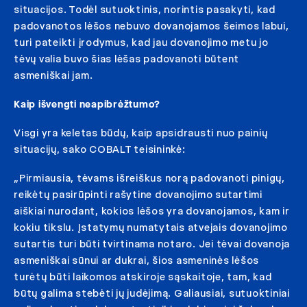
situacijos. Todėl sutuoktinis, norintis pasakyti, kad
padovanotos lėšos nebuvo dovanojamos šeimos labui,
turi pateikti įrodymus, kad jau dovanojimo metu jo
tėvų valia buvo šias lėšas padovanoti būtent
asmeniškai jam.
Kaip išvengti neapibrėžtumo?
Visgi yra keletas būdų, kaip apsidrausti nuo painių
situacijų, sako COBALT teisininkė:
„Pirmiausia, tėvams išreiškus norą padovanoti pinigų,
reikėtų pasirūpinti rašytine dovanojimo sutartimi
aiškiai nurodant, kokios lėšos yra dovanojamos, kam ir
kokiu tikslu. Įstatymų numatytais atvejais dovanojimo
sutartis turi būti tvirtinama notaro. Jei tėvai dovanoja
asmeniškai sūnui ar dukrai, šios asmeninės lėšos
turėtų būti laikomos atskiroje sąskaitoje, tam, kad
būtų galima stebėti jų judėjimą. Galiausiai, sutuoktiniai