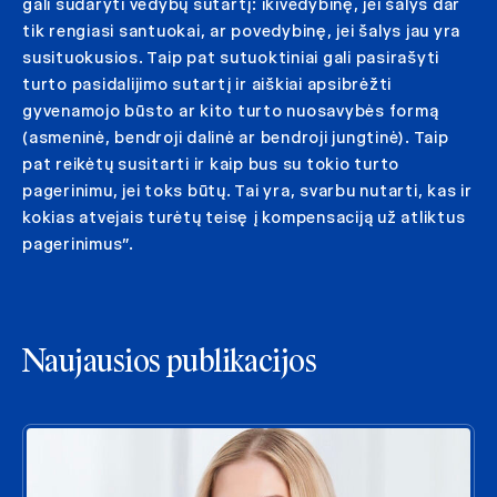
gali sudaryti vedybų sutartį: ikivedybinę, jei šalys dar
tik rengiasi santuokai, ar povedybinę, jei šalys jau yra
susituokusios. Taip pat sutuoktiniai gali pasirašyti
turto pasidalijimo sutartį ir aiškiai apsibrėžti
gyvenamojo būsto ar kito turto nuosavybės formą
(asmeninė, bendroji dalinė ar bendroji jungtinė). Taip
pat reikėtų susitarti ir kaip bus su tokio turto
pagerinimu, jei toks būtų. Tai yra, svarbu nutarti, kas ir
kokias atvejais turėtų teisę į kompensaciją už atliktus
pagerinimus”.
Naujausios publikacijos