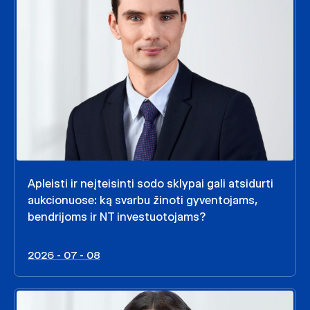
Apleisti ir neįteisinti sodo sklypai gali atsidurti
aukcionuose: ką svarbu žinoti gyventojams,
bendrijoms ir NT investuotojams?
2026 - 07 - 08