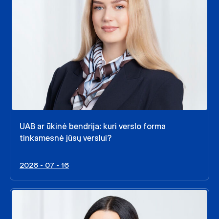
UAB ar ūkinė bendrija: kuri verslo forma
tinkamesnė jūsų verslui?
2026 - 07 - 16