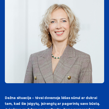
Dažna situacija – tėvai dovanoja lėšas sūnui ar dukrai
tam, kad šie įsigytų, įsirengtų ar pagerintų savo būstą.