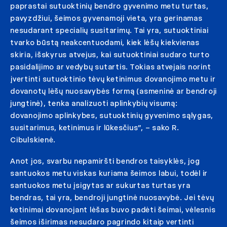
paprastai sutuoktinių bendro gyvenimo metu turtas,
pavyzdžiui, šeimos gyvenamoji vieta, yra gerinamas
nesudarant specialių susitarimų. Tai yra, sutuoktiniai
tvarko būstą neakcentuodami, kiek lėšų kiekvienas
skiria, išskyrus atvejus, kai sutuoktiniai sudaro turto
pasidalijimo ar vedybų sutartis. Tokias atvejais norint
įvertinti sutuoktinio tėvų ketinimus dovanojimo metu ir
dovanotų lėšų nuosavybės formą (asmeninė ar bendroji
jungtinė), tenka analizuoti aplinkybių visumą:
dovanojimo aplinkybes, sutuoktinių gyvenimo sąlygas,
susitarimus, ketinimus ir lūkesčius”, – sako R.
Cibulskienė.
Anot jos, svarbu nepamiršti bendros taisyklės, jog
santuokos metu viskas kuriama šeimos labui, todėl ir
santuokos metu įsigytas ar sukurtas turtas yra
bendras, tai yra, bendroji jungtinė nuosavybė. Jei tėvų
ketinimai dovanojant lėšas buvo padėti šeimai, vėlesnis
šeimos iširimas nesudaro pagrindo kitaip vertinti