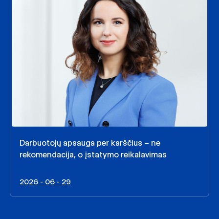
Darbuotojų apsauga per karščius – ne
rekomendacija, o įstatymo reikalavimas
2026 - 06 - 29