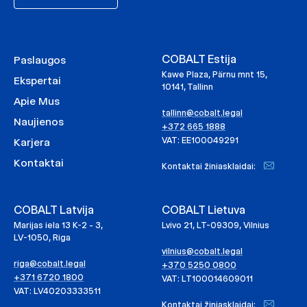
COBALT Estija
Paslaugos
Kawe Plaza, Pärnu mnt 15,
Ekspertai
10141, Tallinn
Apie Mus
tallinn@cobalt.legal
Naujienos
+372 665 1888
VAT: EE100049291
Karjera
Kontaktai
Kontaktai žiniasklaidai:
COBALT Latvija
COBALT Lietuva
Marijas iela 13 K-2 - 3,
Lvivo 21, LT-09309, Vilnius
LV-1050, Riga
vilnius@cobalt.legal
riga@cobalt.legal
+370 5250 0800
+371 6720 1800
VAT: LT100014609011
VAT: LV40203333511
Kontaktai žiniasklaidai: