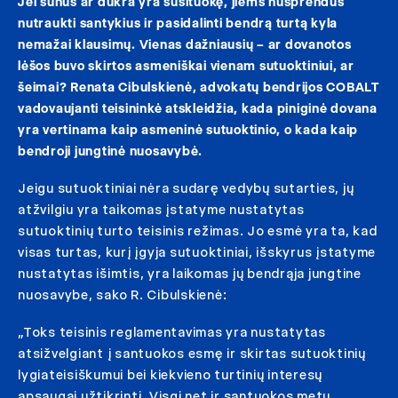
Jei sūnus ar dukra yra susituokę, jiems nusprendus
nutraukti santykius ir pasidalinti bendrą turtą kyla
nemažai klausimų. Vienas dažniausių – ar dovanotos
lėšos buvo skirtos asmeniškai vienam sutuoktiniui, ar
šeimai? Renata Cibulskienė, advokatų bendrijos COBALT
vadovaujanti teisininkė atskleidžia, kada piniginė dovana
yra vertinama kaip asmeninė sutuoktinio, o kada kaip
bendroji jungtinė nuosavybė.
Jeigu sutuoktiniai nėra sudarę vedybų sutarties, jų
atžvilgiu yra taikomas įstatyme nustatytas
sutuoktinių turto teisinis režimas. Jo esmė yra ta, kad
visas turtas, kurį įgyja sutuoktiniai, išskyrus įstatyme
nustatytas išimtis, yra laikomas jų bendrąja jungtine
nuosavybe, sako R. Cibulskienė:
„Toks teisinis reglamentavimas yra nustatytas
atsižvelgiant į santuokos esmę ir skirtas sutuoktinių
lygiateisiškumui bei kiekvieno turtinių interesų
apsaugai užtikrinti. Visgi net ir santuokos metu