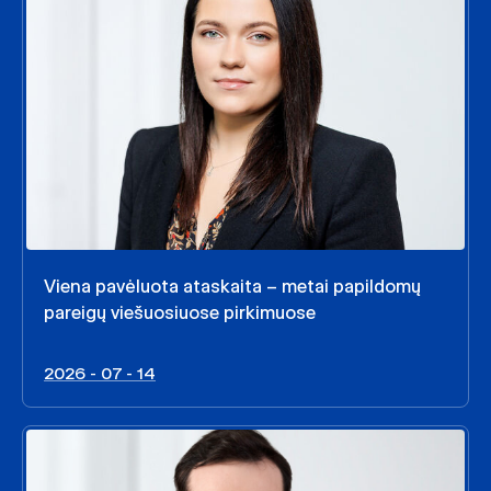
Viena pavėluota ataskaita – metai papildomų
pareigų viešuosiuose pirkimuose
2026 - 07 - 14