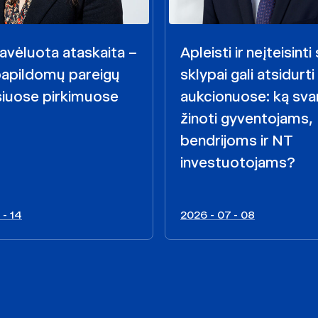
avėluota ataskaita –
Apleisti ir neįteisint
papildomų pareigų
sklypai gali atsidurti
siuose pirkimuose
aukcionuose: ką sva
žinoti gyventojams,
bendrijoms ir NT
investuotojams?
 - 14
2026 - 07 - 08