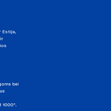
 Estija,
ir
sios
igoms bei
tus
R 1000“.