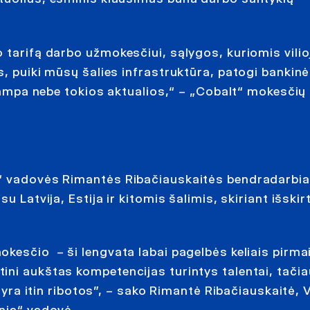
 tarifą darbo užmokesčiui, sąlygos, kuriomis vili
s, puiki mūsų šalies infrastruktūra, patogi bankin
 tampa nebe tokios aktualios,“ – „Cobalt“ mokesčių
a“ vadovės Rimantės Ribačiauskaitės bendradarbia
 Latvija, Estija ir kitomis šalimis, skiriant išskirt
kesčio – ši lengvata labai pagelbės keliais pirmai
ini aukštas kompetencijas turintys talentai, tačia
i yra itin ribotos”, – sako Rimantė Ribačiauskaitė, V