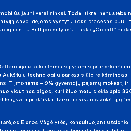
 mobilūs jauni verslininkai. Todėl tikrai nenustebsim
s Latviją savo idėjoms vystyti. Toks procesas būtų it
tuolių centru Baltijos šalyse“, – sako „Cobalt“ mok
u Baltarusijoje sukurtomis sąlygomis pradedančia
as Aukštųjų technologijų parkas siūlo reikšmingas
ms IT įmonėms – 9% gyventojų pajamų mokestį ir 
uo vidutinės algos, kuri šiuo metu siekia apie 330
ėl lengvata praktiškai taikoma visoms aukštųjų te
arėjos Elenos Vėgėlytės, konsultuojant užsienio
tuolius, esminis klausimas būna darbo santykių