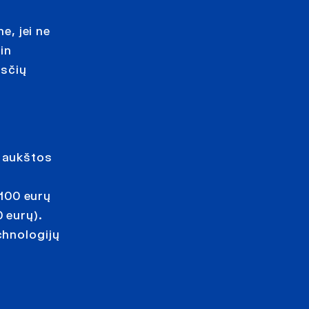
e, jei ne
in
esčių
m aukštos
100 eurų
 eurų).
chnologijų