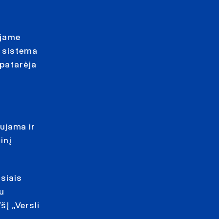
ojame
ė sistema
 patarėja
ujama ir
inį
siais
u
šĮ „Versli