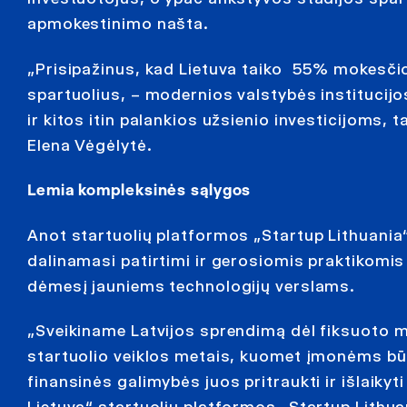
apmokestinimo našta.
„Prisipažinus, kad Lietuva taiko 55% mokesčio
spartuolius, – modernios valstybės institucijo
ir kitos itin palankios užsienio investicijoms,
Elena Vėgėlytė.
Lemia kompleksinės sąlygos
Anot startuolių platformos „Startup Lithuani
dalinamasi patirtimi ir gerosiomis praktikomis su
dėmesį jauniems technologijų verslams.
„Sveikiname Latvijos sprendimą dėl fiksuoto mo
startuolio veiklos metais, kuomet įmonėms būt
finansinės galimybės juos pritraukti ir išlaikyt