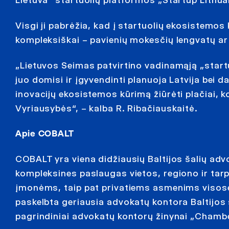
Lietuva“ startuolių platformos „Startup Lithu
Visgi ji pabrėžia, kad į startuolių ekosistemos 
kompleksiškai – pavienių mokesčių lengvatų ar 
„Lietuvos Seimas patvirtino vadinamąją „startuo
juo domisi ir įgyvendinti planuoja Latvija bei d
inovacijų ekosistemos kūrimą žiūrėti plačiai, ko
Vyriausybės“, – kalba R. Ribačiauskaitė.
Apie COBALT
COBALT yra viena didžiausių Baltijos šalių adv
kompleksines paslaugas vietos, regiono ir ta
įmonėms, taip pat privatiems asmenims visose 
paskelbta geriausia advokatų kontora Baltijos 
pagrindiniai advokatų kontorų žinynai „Chambe