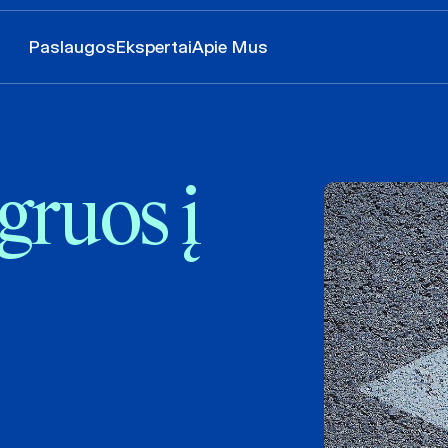
Paslaugos
Ekspertai
Apie Mus
gruos į