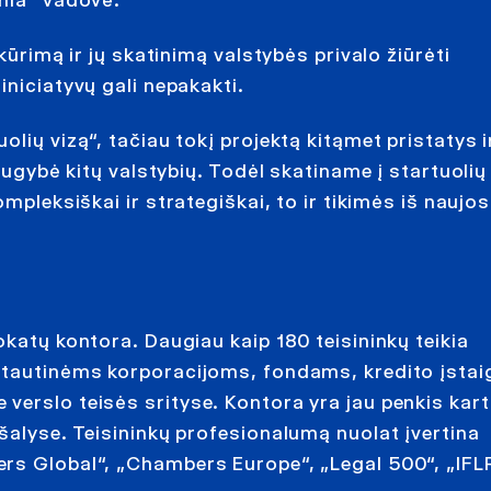
ania“ vadovė.
kūrimą ir jų skatinimą valstybės privalo žiūrėti
iniciatyvų gali nepakakti.
lių vizą“, tačiau tokį projektą kitąmet pristatys ir
augybė kitų valstybių. Todėl skatiname į startuolių 
mpleksiškai ir strategiškai, to ir tikimės iš naujo
okatų kontora. Daugiau kaip 180 teisininkų teikia
rptautinėms korporacijoms, fondams, kredito įsta
verslo teisės srityse. Kontora yra jau penkis kar
šalyse. Teisininkų profesionalumą nuolat įvertina
rs Global“, „Chambers Europe“, „Legal 500“, „IFL