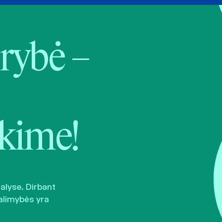
rybė –
kime!
šalyse. Dirbant
alimybės yra