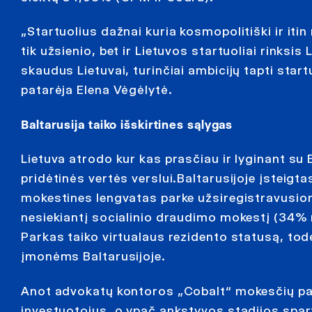
„Startuolius dažnai kuria kosmopolitiški ir itin
tik užsienio, bet ir Lietuvos startuoliai rinksi
skaudus Lietuvai, turinčiai ambicijų tapti star
patarėja Elena Vėgėlytė.
Baltarusija taiko išskirtines sąlygas
Lietuva atrodo kur kas prasčiau ir lyginant s
pridėtinės vertės verslui.Baltarusijoje įsteigt
mokestines lengvatas parke užsiregistravusio
nesiekiantį socialinio draudimo mokestį (34% n
Parkas taiko virtualaus rezidento statusą, tod
įmonėms Baltarusijoje.
Anot advokatų kontoros „Cobalt“ mokesčių pat
investuotojus, o ypač ankstyvos stadijos spar