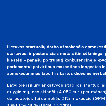
Lietuvos startuolių darbo užmokesčio apmokes
startavusi ir pastaraisiais metais itin sėkminga
klestėti – panašu po truputį konkurencinėje kovo
parlamentui patvirtinus mokestines lengvatas in
apmokestinimas tapo tris kartus didesnis nei Lat
Latvijoje įsikūrę ankstyvos stadijos startuol
atlyginimų, nesiekiančių 4 050 eurų per mėnesį
darbuotojui, tai sumokės 21% mokesčių (GPM i
siektų 54,98% (GPM ir Sodra).