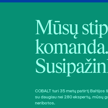
Mūsų stip
komanda.
Susipažin
COBALT turi 35 metų patirtį Baltijos 
su daugiau nei 280 ekspertų, mūsų g
neribotos.