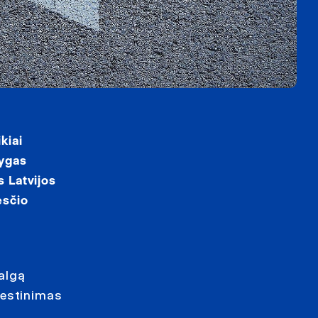
kiai
lygas
s Latvijos
esčio
algą
kestinimas