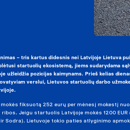
tinimas
– tris kartus didesnis nei Latvijoje Lietuva pui
i plėtusi startuolių ekosistemą, jiems sudarydama są
je užleidžia pozicijas kaimynams. Prieš kelias diena
ovatyviam verslui, Lietuvos startuolių darbo užmok
vijoje.
iai mokės fiksuotą 252 eurų per mėnesį mokestį nuo
 ribos. Jeigu startuolis Latvijoje mokės 1200 EUR 
r Sodra). Lietuvoje tokio paties atlyginimo apmo