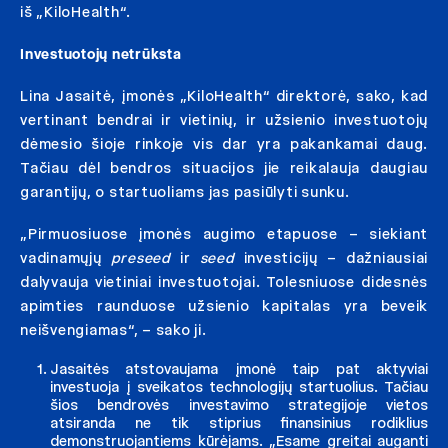
iš „KiloHealth“.
Investuotojų netrūksta
Lina Jasaitė, įmonės „KiloHealth“ direktorė, sako, kad
vertinant bendrai ir vietinių, ir užsienio investuotojų
dėmesio šioje rinkoje vis dar yra pakankamai daug.
Tačiau dėl bendros situacijos jie reikalauja daugiau
garantijų, o startuoliams jas pasiūlyti sunku.
„Pirmuosiuose įmonės augimo etapuose – siekiant
vadinamųjų
preseed
ir
seed
investicijų – dažniausiai
dalyvauja vietiniai investuotojai. Tolesniuose didesnės
apimties raunduose užsienio kapitalas yra beveik
neišvengiamas“, – sako ji.
Jasaitės atstovaujama įmonė taip pat aktyviai
investuoja į sveikatos technologijų startuolius. Tačiau
šios bendrovės investavimo strategijoje vietos
atsiranda ne tik stiprius finansinius rodiklius
demonstruojantiems kūrėjams. „Esame greitai auganti