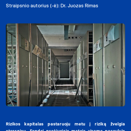
Straipsnio autorius (-ė):
Dr. Juozas Rimas
Rizikos kapitalas pastaruoju metu į riziką žvelgia