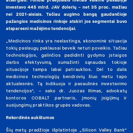
atsargiau. Fondai praėjusiais metais visame pasaulyje
investavo
445
mlrd. JAV dolerių – net 35 proc. mažiau
nei 2021-aisiais. Tačiau augimo bangą gaudančioje
pažangios medicinos rinkoje atskiri jos segmentai buvo
atsparesni mažėjimo tendencijai.
„Medicinos rinka yra neelastinga, ekonominė situacija
tokių paslaugų paklausai beveik neturi poveikio. Tačiau
technologijos, galinčios padidinti gydymo įstaigos
darbo efektyvumą, sumažinti sąnaudas tokioje
situacijoje tampa labai patrauklios. Dėl to dalis
medicinos technologijų bendrovių šiuo metu tapo
aktualesnės. Tą indikuoja ir pasaulinės investavimo
tendencijos“, – sako dr. Juozas Rimas, advokatų
kontoros COBALT partneris, Įmonių įsigijimų ir
susijungimų praktikos grupės vadovas.
Rekordinės aukštumos
Šių metų pradžioje išplatintoje „Silicon Valley Bank“