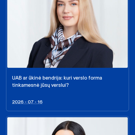
UAB ar ūkinė bendrija: kuri verslo forma
tinkamesnė jūsų verslui?
2026 - 07 - 16