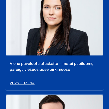
Viena pavėluota ataskaita – metai papildomų
pareigų viešuosiuose pirkimuose
2026 - 07 - 14