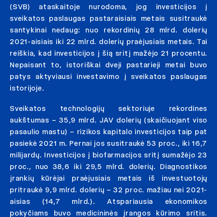
(SVB) ataskaitoje nurodoma, jog investicijos į
sveikatos paslaugas pastaraisiais metais susitraukė
santykinai nedaug: nuo rekordinių 28 mlrd. dolerių
2021-aisiais iki 22 mlrd. dolerių praėjusiais metais. Tai
reiškia, kad investicijos į šią sritį mažėjo 21 procentu.
Nepaisant to, istoriškai dveji pastarieji metai buvo
patys aktyviausi investavimo į sveikatos paslaugas
istorijoje.
Sveikatos technologijų sektoriuje rekordines
aukštumas – 35,9 mlrd. JAV dolerių (skaičiuojant viso
pasaulio mastu) – rizikos kapitalo investicijos taip pat
pasiekė 2021 m. Pernai jos susitraukė 53 proc., iki 16,7
milijardų. Investicijos į biofarmacijos sritį sumažėjo 23
proc., nuo 38,6 iki 29,5 mlrd. dolerių. Diagnostikos
įrankių kūrėjai praėjusiais metais iš investuotojų
pritraukė 9,9 mlrd. dolerių – 32 proc. mažiau nei 2021-
aisias (14,7 mlrd.). Atspariausia ekonomikos
pokyčiams buvo medicininės įrangos kūrimo sritis.