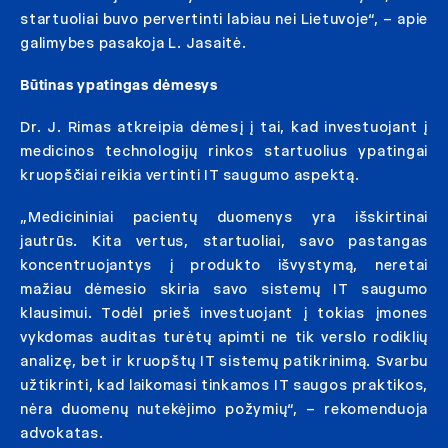
startuoliai buvo pervertinti labiau nei Lietuvoje“, – apie
galimybes pasakoja L. Jasaitė.
Būtinas ypatingas dėmesys
Dr. J. Rimas atkreipia dėmesį į tai, kad investuojant į
medicinos technologijų rinkos startuolius ypatingai
kruopščiai reikia vertinti IT saugumo aspektą.
„Medicininiai pacientų duomenys yra išskirtinai
jautrūs. Kita vertus, startuoliai, savo pastangas
koncentruojantys į produkto išvystymą, neretai
mažiau dėmesio skiria savo sistemų IT saugumo
klausimui. Todėl prieš investuojant į tokias įmones
vykdomas auditas turėtų apimti ne tik verslo rodiklių
analizę, bet ir kruopštų IT sistemų patikrinimą. Svarbu
užtikrinti, kad laikomasi tinkamos IT saugos praktikos,
nėra duomenų nutekėjimo požymių“, – rekomenduoja
advokatas.