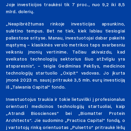
Joje investicijos traukėsi tik 7 proc., nuo 9,2 iki 8,5
mlrd. dolerių.
„Neapibrėžtumas rinkoje investicijas apsunkino,
sulėtino tempus. Bet ne tiek, kiek labiau tiesiogiai
paliestose srityse. Manau, investuotojai dabar pakeitė
mąstymą – klasikinės verslo metrikos taps svarbesniu
veiksniu įmonių vertinime. Tačiau akivaizdu, kad
sveikatos technologijų sektorius šiuo atžvilgiu yra
atsparesnis“, – teigia Gediminas Pekšys, medicinos
technologijų startuolio „Oxipit“ vadovas. Jo įkurta
įmonė 2023 m. sausį pritraukė 3,5 mln. eurų investiciją
iš „Taiwania Capital“ fondo.
Investuotojus traukia ir tokie lietuviški į profesionalus
orientuoti medicinos technologijų startuoliai, kaip
„Atrandi Biosciences“ bei „Biomatter Protein
Architects“. Jie sudomino „Practica Capital“ fondą, o
į vartotojų rinką orientuotas „Pulsetto“ pritraukė lėšų