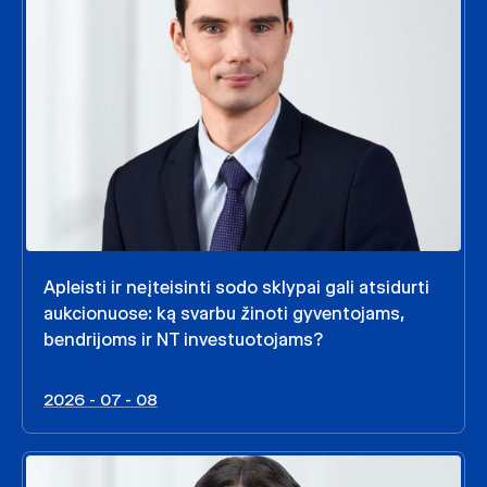
Apleisti ir neįteisinti sodo sklypai gali atsidurti
aukcionuose: ką svarbu žinoti gyventojams,
bendrijoms ir NT investuotojams?
2026 - 07 - 08