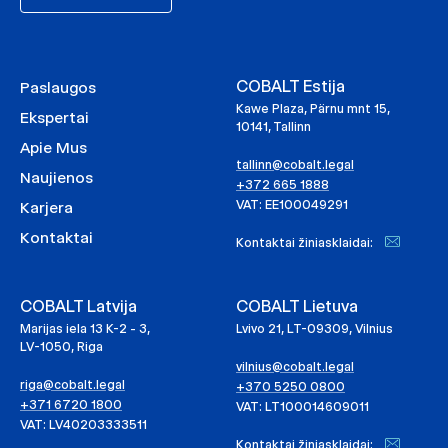
COBALT Estija
Paslaugos
Kawe Plaza, Pärnu mnt 15,
Ekspertai
10141, Tallinn
Apie Mus
tallinn@cobalt.legal
Naujienos
+372 665 1888
VAT: EE100049291
Karjera
Kontaktai
Kontaktai žiniasklaidai:
COBALT Latvija
COBALT Lietuva
Marijas iela 13 K-2 - 3,
Lvivo 21, LT-09309, Vilnius
LV-1050, Riga
vilnius@cobalt.legal
riga@cobalt.legal
+370 5250 0800
+371 6720 1800
VAT: LT100014609011
VAT: LV40203333511
Kontaktai žiniasklaidai: