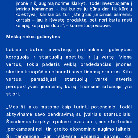
įmonė ir šį augimą norime išlaikyti. Todėl investuojame į
įvairias komandas – kai kurios jų būna dar tik kūrėjų
kolektyvai, kai kurios turi įsteigtus juridinius asmenis,
kartais – jau ir išvystę produktą, bet nori kartu rasti
kampą, kaip jį parduoti“, – komentuoja vadovė.
Meškų rinkos galimybės
Labiau ribotos investicijų pritraukimo galimybės
koreguoja ir startuolių apetitą, ir jų vertę. Viena
vertus, tokia padėtis veiklą pradedančias įmones
skatina kruopščiau planuoti savo finansų srautus. Kita
vertus, pamažėjusi startuolių vertė atveria
perspektyvas įmonėms, kurių finansinė situacija yra
stipri.
„Mes šį laiką matome kaip turintį potencialo, todėl
aktyviname savo bendravimą su įvairiais startuoliais.
Šiandienos terpė yra palanki investuoti, nes startuoliai
įperkamesni nei itin greito ekonominio augimo laikais.
Ši tendencija dar ryškesnė užsienio šalyse, kur